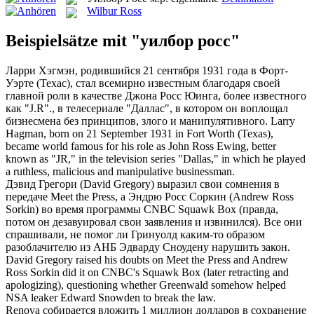
Wilbur Ross
Beispielsätze mit "уилбор росс"
Ларри Хэгмэн, родившийся 21 сентября 1931 года в Форт-
Уэрте (Техас), стал всемирно известным благодаря своей
главной роли в качестве Джона
Росс
Юинга, более известного
как "J.R"., в телесериале "Даллас", в котором он воплощал
бизнесмена без принципов, злого и манипулятивного.
Larry
Hagman, born on 21 September 1931 in Fort Worth (Texas),
became world famous for his role as John
Ross
Ewing, better
known as "JR," in the television series "Dallas," in which he played
a ruthless, malicious and manipulative businessman.
Дэвид Грегори (David Gregory) выразил свои сомнения в
передаче Meet the Press, а Эндрю
Росс
Соркин (Andrew Ross
Sorkin) во время программы CNBC Squawk Box (правда,
потом он дезавуировал свои заявления и извинился). Все они
спрашивали, не помог ли Гринуолд каким-то образом
разоблачителю из АНБ Эдварду Сноудену нарушить закон.
David Gregory raised his doubts on Meet the Press and Andrew
Ross
Sorkin did it on CNBC's Squawk Box (later retracting and
apologizing), questioning whether Greenwald somehow helped
NSA leaker Edward Snowden to break the law.
Renova собирается вложить 1 миллион долларов в сохранение