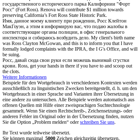
государственного исторического парка Калифорнии "Форт
Росс
" (Fort Ross).
Renova will contribute $1 million towards
preserving California’s Fort
Ross
State Historic Park.
Имя, данное моему клиенту при рождении,
Росс
Клейтон
МакГоуэн, а этим я информирую вас, что подаю жалобы в
соответствующие органы полиции, в офис генерального
инспектора и собираюсь возбудить дело.
My client's birth name
was
Ross
Clayton McGowan, and this is to inform you that I have
formally lodged complaints with the IPRA, the I G's Office, and will
be suing.
Росс
, давай сюда свои руки если можешь вынимай сгустки
крови.
Ross
, get your hands in there if you have to and scoop out
the clots.
Weitere Informationen
Beispiele für den Wortgebrauch in verschiedenen Kontexten werden
ausschließlich zu linguistischen Zwecken bereitgestellt, d. h. um den
Wortgebrauch in einer Sprache und Varianten ihrer Übersetzung in
eine andere zu untersuchen. Alle Beispiele werden automatisch aus
offenen Quellen mit Hilfe einer zweisprachigen Suchtechnologie
gesammelt. Wenn Sie einen Rechtschreib-, Zeichensetzungs- oder
anderen Fehler im Original oder in der Übersetzung finden, nutzen
Sie die Option „Problem melden“ oder
schreiben Sie uns
.
Ihr Text wurde teilweise übersetzt.
Sie können maximal
5000
Zeichen gleichzeitig übersetzen.