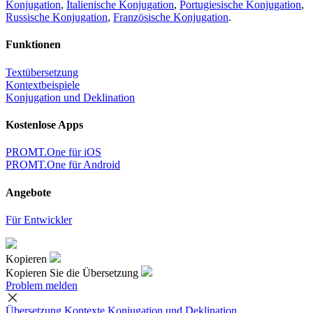
Konjugation
,
Italienische Konjugation
,
Portugiesische Konjugation
,
Russische Konjugation
,
Französische Konjugation
.
Funktionen
Textübersetzung
Kontextbeispiele
Konjugation und Deklination
Kostenlose Apps
PROMT.One für iOS
PROMT.One für Android
Angebote
Für Entwickler
Kopieren
Kopieren Sie die Übersetzung
Problem melden
Übersetzung
Kontexte
Konjugation
und Deklination