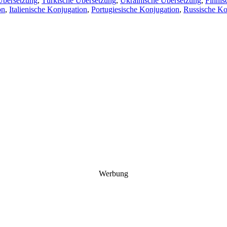
Übersetzung
,
Türkische Übersetzung
,
Ukrainische Übersetzung
,
Finnis
on
,
Italienische Konjugation
,
Portugiesische Konjugation
,
Russische Ko
Werbung