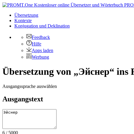
PRO
Übersetzung
Kontexte
Konjugation
und Deklination
Feedback
Hilfe
Apps laden
Werbung
Übersetzung von „Эйснер“ ins 
Ausgangssprache auswählen
Ausgangstext
6
/
5000