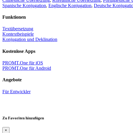
Chinesische Übersetzung
,
Koreanische Übersetzung
,
Portugiesische 
Spanische Konjugation
,
Englische Konjugation
,
Deutsche Konjugati
Funktionen
Textübersetzung
Kontextbeispiele
Konjugation und Deklination
Kostenlose Apps
PROMT.One für iOS
PROMT.One für Android
Angebote
Für Entwickler
Zu Favoriten hinzufügen
×