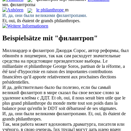
мн.
филантропы
le
philanthrope
m
И, да, они были великими
филантропами
.
Et, oui, ils étaient de grands
philanthropes
.
Beispielsätze mit "филантроп"
Миллиардер и
филантроп
Джордж Сорос, автор реформы, был
обвинён в лицемерии, так как сам расходует значительные
средства на предстоящие президентские выборы.
Le
milliardaire et
philanthrope
George Soros, partisan de la réforme, a
été taxé d'hypocrisie en raison des importantes contributions
financières qu'il apporte relativement aux prochaines élections
présidentielles.
И да, действительно было бы полезно, если бы самый
великий
филантроп
в мире сказал бы свое веское слово за
удаление клейма с ДДТ.
Et oh, oui, il nous serait bien utile que le
plus grand
philanthrope
du monde mette tout son poids dans la
balance pour qu'enfin le DDT soit débarrassé de ses stigmates.
И, да, они были великими
филантропами
.
Et, oui, ils étaient de
grands
philanthropes
.
Так, моя работа может вдохновить драматурга, писателя или
учёного, в свою очередь, [их труды] могут дать идею врачу