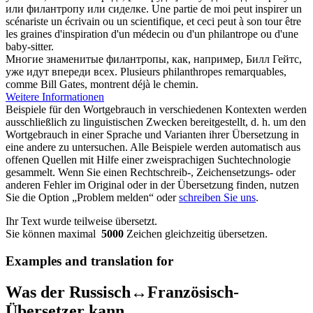
или
филантропу
или сиделке.
Une partie de moi peut inspirer un
scénariste un écrivain ou un scientifique, et ceci peut à son tour être
les graines d'inspiration d'un médecin ou d'un
philantrope
ou d'une
baby-sitter.
Многие знаменитые
филантропы
, как, например, Билл Гейтс,
уже идут впереди всех.
Plusieurs
philanthropes
remarquables,
comme Bill Gates, montrent déjà le chemin.
Weitere Informationen
Beispiele für den Wortgebrauch in verschiedenen Kontexten werden
ausschließlich zu linguistischen Zwecken bereitgestellt, d. h. um den
Wortgebrauch in einer Sprache und Varianten ihrer Übersetzung in
eine andere zu untersuchen. Alle Beispiele werden automatisch aus
offenen Quellen mit Hilfe einer zweisprachigen Suchtechnologie
gesammelt. Wenn Sie einen Rechtschreib-, Zeichensetzungs- oder
anderen Fehler im Original oder in der Übersetzung finden, nutzen
Sie die Option „Problem melden“ oder
schreiben Sie uns
.
Ihr Text wurde teilweise übersetzt.
Sie können maximal
5000
Zeichen gleichzeitig übersetzen.
Examples and translation for
Was der Russisch↔Französisch-
Übersetzer kann