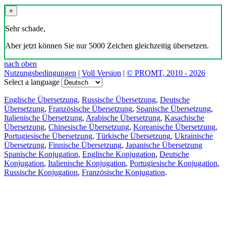
×
Sehr schade,
Aber jetzt können Sie nur 5000 Zeichen gleichzeitig übersetzen.
nach oben
Nutzungsbedingungen
|
Voll Version
|
© PROMT, 2010 - 2026
Select a language
Englische Übersetzung
,
Russische Übersetzung
,
Deutsche
Übersetzung
,
Französische Übersetzung
,
Spanische Übersetzung
,
Italienische Übersetzung
,
Arabische Übersetzung
,
Kasachische
Übersetzung
,
Chinesische Übersetzung
,
Koreanische Übersetzung
,
Portugiesische Übersetzung
,
Türkische Übersetzung
,
Ukrainische
Übersetzung
,
Finnische Übersetzung
,
Japanische Übersetzung
Spanische Konjugation
,
Englische Konjugation
,
Deutsche
Konjugation
,
Italienische Konjugation
,
Portugiesische Konjugation
,
Russische Konjugation
,
Französische Konjugation
.
Funktionen
Textübersetzung
Kontextbeispiele