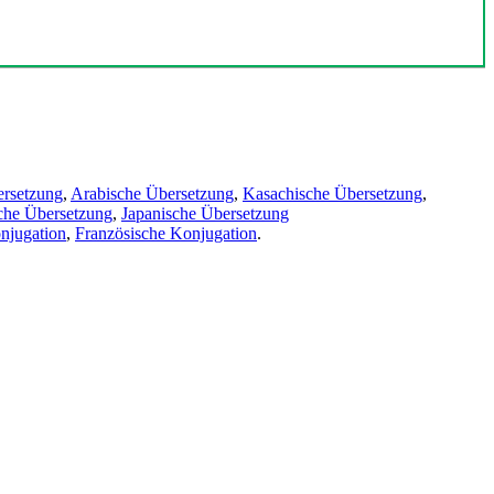
ersetzung
,
Arabische Übersetzung
,
Kasachische Übersetzung
,
che Übersetzung
,
Japanische Übersetzung
njugation
,
Französische Konjugation
.