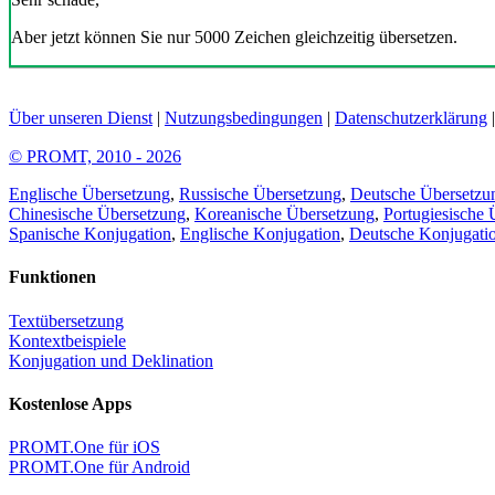
Aber jetzt können Sie nur 5000 Zeichen gleichzeitig übersetzen.
Über unseren Dienst
|
Nutzungsbedingungen
|
Datenschutzerklärung
© PROMT, 2010 - 2026
Englische Übersetzung
,
Russische Übersetzung
,
Deutsche Übersetzu
Chinesische Übersetzung
,
Koreanische Übersetzung
,
Portugiesische 
Spanische Konjugation
,
Englische Konjugation
,
Deutsche Konjugati
Funktionen
Textübersetzung
Kontextbeispiele
Konjugation und Deklination
Kostenlose Apps
PROMT.One für iOS
PROMT.One für Android