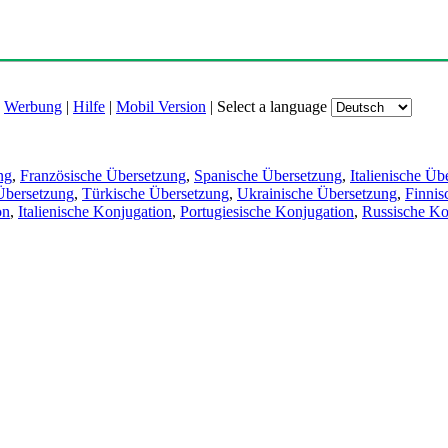
|
Werbung
|
Hilfe
|
Mobil Version
|
Select a language
ng
,
Französische Übersetzung
,
Spanische Übersetzung
,
Italienische Üb
Übersetzung
,
Türkische Übersetzung
,
Ukrainische Übersetzung
,
Finnis
on
,
Italienische Konjugation
,
Portugiesische Konjugation
,
Russische Ko