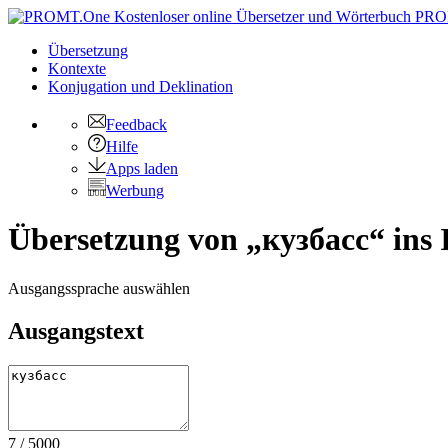
PRO
Übersetzung
Kontexte
Konjugation
und Deklination
Feedback
Hilfe
Apps laden
Werbung
Übersetzung von „кузбасс“ ins I
Ausgangssprache auswählen
Ausgangstext
7
/
5000