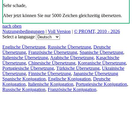
Sehr schade,
Aber jetzt können Sie nur 5000 Zeichen gleichzeitig übersetzen.
nach oben
Nutzungsbedingungen
|
Voll Version
|
© PROMT, 2010 - 2026
Select a language
Englische Übersetzung
,
Russische Übersetzung
,
Deutsche
Übersetzung
,
Französische Übersetzung
,
Spanische Übersetzung
,
Italienische Übersetzung
,
Arabische Übersetzung
,
Kasachische
Übersetzung
,
Chinesische Übersetzung
,
Koreanische Übersetzung
,
Portugiesische Übersetzung
,
Türkische Übersetzung
,
Ukrainische
Übersetzung
,
Finnische Übersetzung
,
Japanische Übersetzung
Spanische Konjugation
,
Englische Konjugation
,
Deutsche
Konjugation
,
Italienische Konjugation
,
Portugiesische Konjugation
,
Russische Konjugation
,
Französische Konjugation
.
Funktionen
Textübersetzung
Kontextbeispiele
Konjugation und Deklination