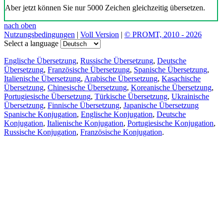
Aber jetzt können Sie nur 5000 Zeichen gleichzeitig übersetzen.
nach oben
Nutzungsbedingungen
|
Voll Version
|
© PROMT, 2010 - 2026
Select a language
Englische Übersetzung
,
Russische Übersetzung
,
Deutsche
Übersetzung
,
Französische Übersetzung
,
Spanische Übersetzung
,
Italienische Übersetzung
,
Arabische Übersetzung
,
Kasachische
Übersetzung
,
Chinesische Übersetzung
,
Koreanische Übersetzung
,
Portugiesische Übersetzung
,
Türkische Übersetzung
,
Ukrainische
Übersetzung
,
Finnische Übersetzung
,
Japanische Übersetzung
Spanische Konjugation
,
Englische Konjugation
,
Deutsche
Konjugation
,
Italienische Konjugation
,
Portugiesische Konjugation
,
Russische Konjugation
,
Französische Konjugation
.
Funktionen
Textübersetzung
Kontextbeispiele
Konjugation und Deklination
Kostenlose Apps