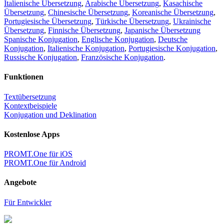
Italienische Übersetzung
,
Arabische Übersetzung
,
Kasachische
Übersetzung
,
Chinesische Übersetzung
,
Koreanische Übersetzung
,
Portugiesische Übersetzung
,
Türkische Übersetzung
,
Ukrainische
Übersetzung
,
Finnische Übersetzung
,
Japanische Übersetzung
Spanische Konjugation
,
Englische Konjugation
,
Deutsche
Konjugation
,
Italienische Konjugation
,
Portugiesische Konjugation
,
Russische Konjugation
,
Französische Konjugation
.
Funktionen
Textübersetzung
Kontextbeispiele
Konjugation und Deklination
Kostenlose Apps
PROMT.One für iOS
PROMT.One für Android
Angebote
Für Entwickler