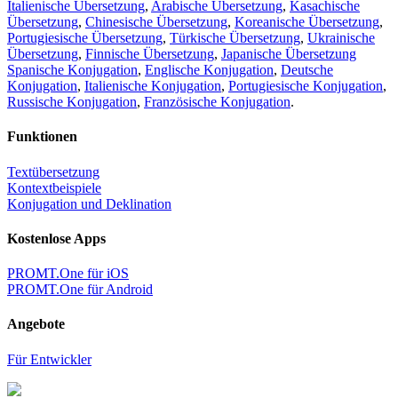
Italienische Übersetzung
,
Arabische Übersetzung
,
Kasachische
Übersetzung
,
Chinesische Übersetzung
,
Koreanische Übersetzung
,
Portugiesische Übersetzung
,
Türkische Übersetzung
,
Ukrainische
Übersetzung
,
Finnische Übersetzung
,
Japanische Übersetzung
Spanische Konjugation
,
Englische Konjugation
,
Deutsche
Konjugation
,
Italienische Konjugation
,
Portugiesische Konjugation
,
Russische Konjugation
,
Französische Konjugation
.
Funktionen
Textübersetzung
Kontextbeispiele
Konjugation und Deklination
Kostenlose Apps
PROMT.One für iOS
PROMT.One für Android
Angebote
Für Entwickler