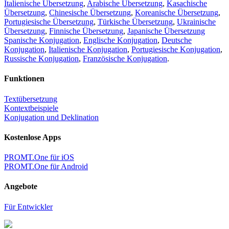
Italienische Übersetzung
,
Arabische Übersetzung
,
Kasachische
Übersetzung
,
Chinesische Übersetzung
,
Koreanische Übersetzung
,
Portugiesische Übersetzung
,
Türkische Übersetzung
,
Ukrainische
Übersetzung
,
Finnische Übersetzung
,
Japanische Übersetzung
Spanische Konjugation
,
Englische Konjugation
,
Deutsche
Konjugation
,
Italienische Konjugation
,
Portugiesische Konjugation
,
Russische Konjugation
,
Französische Konjugation
.
Funktionen
Textübersetzung
Kontextbeispiele
Konjugation und Deklination
Kostenlose Apps
PROMT.One für iOS
PROMT.One für Android
Angebote
Für Entwickler