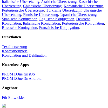
Italienische Übersetzung
,
Arabische Übersetzung
,
Kasachische
Übersetzung
,
Chinesische Übersetzung
,
Koreanische Übersetzung
,
Portugiesische Übersetzung
,
Türkische Übersetzung
,
Ukrainische
Übersetzung
,
Finnische Übersetzung
,
Japanische Übersetzung
Spanische Konjugation
,
Englische Konjugation
,
Deutsche
Konjugation
,
Italienische Konjugation
,
Portugiesische Konjugation
,
Russische Konjugation
,
Französische Konjugation
.
Funktionen
Textübersetzung
Kontextbeispiele
Konjugation und Deklination
Kostenlose Apps
PROMT.One für iOS
PROMT.One für Android
Angebote
Für Entwickler