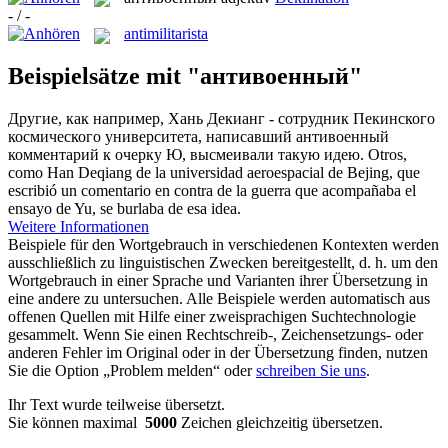
- / -
antimilitarista
Beispielsätze mit "антивоенный"
Другие, как например, Хань Декианг - сотрудник Пекинского
космического университета, написавший
антивоенный
комментарий к очерку Ю, высмеивали такую идею.
Otros,
como Han Deqiang de la universidad aeroespacial de Bejing, que
escribió un comentario en contra de la guerra que acompañaba el
ensayo de Yu, se burlaba de esa idea.
Weitere Informationen
Beispiele für den Wortgebrauch in verschiedenen Kontexten werden
ausschließlich zu linguistischen Zwecken bereitgestellt, d. h. um den
Wortgebrauch in einer Sprache und Varianten ihrer Übersetzung in
eine andere zu untersuchen. Alle Beispiele werden automatisch aus
offenen Quellen mit Hilfe einer zweisprachigen Suchtechnologie
gesammelt. Wenn Sie einen Rechtschreib-, Zeichensetzungs- oder
anderen Fehler im Original oder in der Übersetzung finden, nutzen
Sie die Option „Problem melden“ oder
schreiben Sie uns
.
Ihr Text wurde teilweise übersetzt.
Sie können maximal
5000
Zeichen gleichzeitig übersetzen.