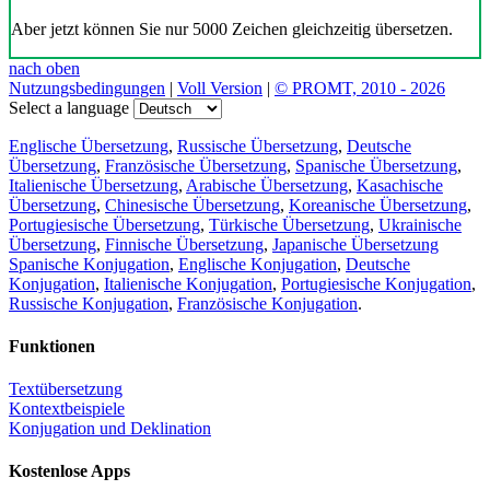
Aber jetzt können Sie nur 5000 Zeichen gleichzeitig übersetzen.
nach oben
Nutzungsbedingungen
|
Voll Version
|
© PROMT, 2010 - 2026
Select a language
Englische Übersetzung
,
Russische Übersetzung
,
Deutsche
Übersetzung
,
Französische Übersetzung
,
Spanische Übersetzung
,
Italienische Übersetzung
,
Arabische Übersetzung
,
Kasachische
Übersetzung
,
Chinesische Übersetzung
,
Koreanische Übersetzung
,
Portugiesische Übersetzung
,
Türkische Übersetzung
,
Ukrainische
Übersetzung
,
Finnische Übersetzung
,
Japanische Übersetzung
Spanische Konjugation
,
Englische Konjugation
,
Deutsche
Konjugation
,
Italienische Konjugation
,
Portugiesische Konjugation
,
Russische Konjugation
,
Französische Konjugation
.
Funktionen
Textübersetzung
Kontextbeispiele
Konjugation und Deklination
Kostenlose Apps