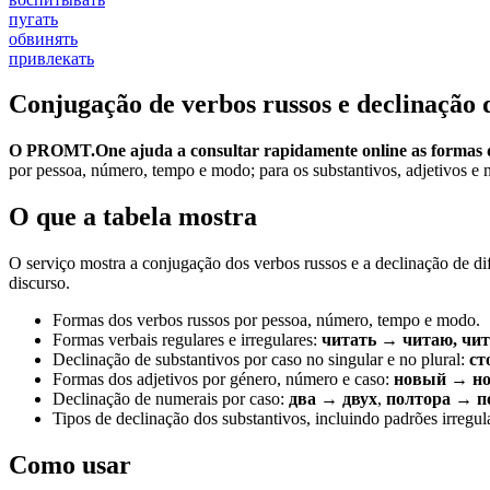
пугать
обвинять
привлекать
Conjugação de verbos russos e declinação 
O PROMT.One ajuda a consultar rapidamente online as formas d
por pessoa, número, tempo e modo; para os substantivos, adjetivos e n
O que a tabela mostra
O serviço mostra a conjugação dos verbos russos e a declinação de di
discurso.
Formas dos verbos russos por pessoa, número, tempo e modo.
Formas verbais regulares e irregulares:
читать → читаю, чит
Declinação de substantivos por caso no singular e no plural:
ст
Formas dos adjetivos por género, número e caso:
новый → но
Declinação de numerais por caso:
два → двух
,
полтора → п
Tipos de declinação dos substantivos, incluindo padrões irregula
Como usar