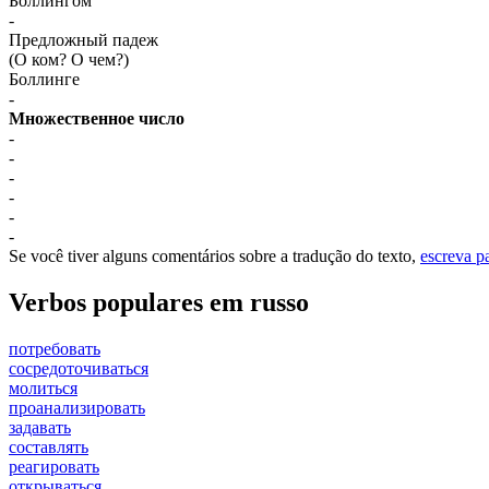
Боллингом
-
Предложный падеж
(О ком? О чем?)
Боллинге
-
Множественное число
-
-
-
-
-
-
Se você tiver alguns comentários sobre a tradução do texto,
escreva p
Verbos populares em russo
потребовать
сосредоточиваться
молиться
проанализировать
задавать
составлять
реагировать
открываться