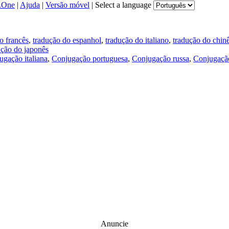
.One
|
Ajuda
|
Versão móvel
|
Select a language
o francês
,
tradução do espanhol
,
tradução do italiano
,
tradução do chin
ução do japonês
ugação italiana
,
Conjugação portuguesa
,
Conjugação russa
,
Conjugação
Anuncie