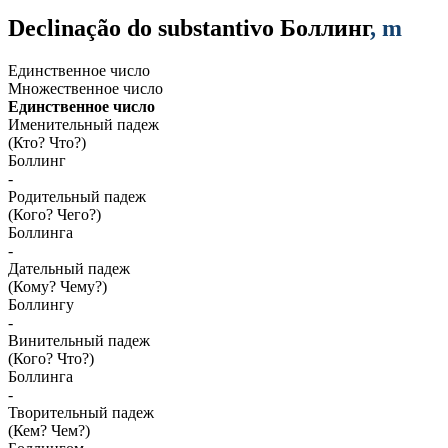
Declinação do substantivo
Боллинг
, m
Единственное число
Множественное число
Единственное число
Именительный падеж
(Кто? Что?)
Боллинг
-
Родительный падеж
(Кого? Чего?)
Боллинга
-
Дательный падеж
(Кому? Чему?)
Боллингу
-
Винительный падеж
(Кого? Что?)
Боллинга
-
Творительный падеж
(Кем? Чем?)