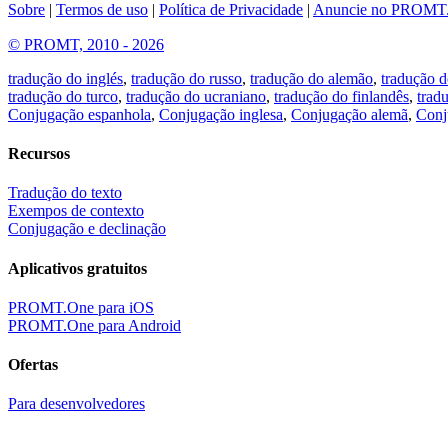
Sobre
|
Termos de uso
|
Política de Privacidade
|
Anuncie no PROMT
© PROMT, 2010 - 2026
tradução do inglés
,
tradução do russo
,
tradução do alemão
,
tradução d
tradução do turco
,
tradução do ucraniano
,
tradução do finlandês
,
trad
Conjugação espanhola
,
Conjugação inglesa
,
Conjugação alemã
,
Conj
Recursos
Tradução do texto
Exempos de contexto
Conjugação e declinação
Aplicativos gratuitos
PROMT.One para iOS
PROMT.One para Android
Ofertas
Para desenvolvedores