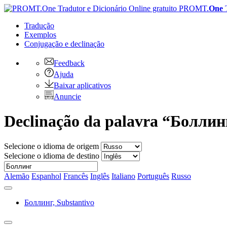
PROMT.
One
Tradução
Exemplos
Conjugação
e declinação
Feedback
Ajuda
Baixar aplicativos
Anuncie
Declinação da palavra “Боллин
Selecione o idioma de origem
Selecione o idioma de destino
Alemão
Espanhol
Francês
Inglês
Italiano
Português
Russo
Боллинг,
Substantivo