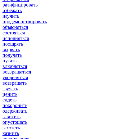
ратифицировать
избежать
научить
продемонстрировать
объясняться
состояться
исполняться
поощрять
вырвать
получать
путать
влюбляться
возвращаться
укореняться
возвращать
звучать
ценить
сидеть
похоронить
одерживать
зависеть
опустошать
захотеть
казнить
воспитывать