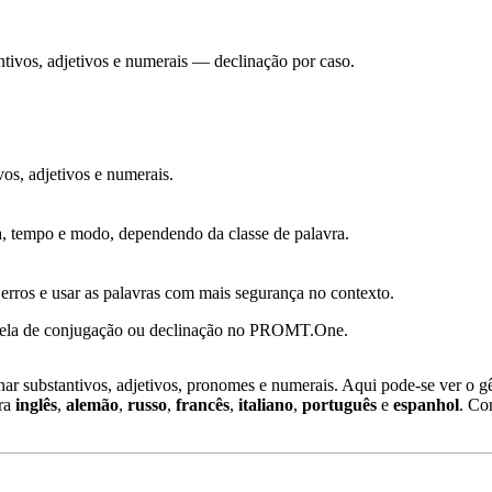
ntivos, adjetivos e numerais — declinação por caso.
os, adjetivos e numerais.
 tempo e modo, dependendo da classe de palavra.
r erros e usar as palavras com mais segurança no contexto.
abela de conjugação ou declinação no PROMT.One.
ar substantivos, adjetivos, pronomes e numerais. Aqui pode-se ver o gê
ara
inglês
,
alemão
,
russo
,
francês
,
italiano
,
português
e
espanhol
. Co