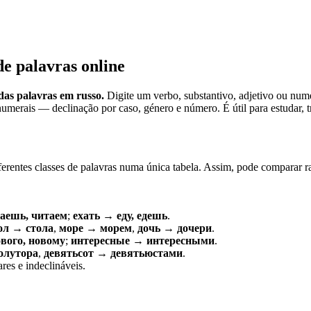
de palavras online
as palavras em russo.
Digite um verbo, substantivo, adjetivo ou num
umerais — declinação por caso, género e número. É útil para estudar, tr
ferentes classes de palavras numa única tabela. Assim, pode comparar r
аешь, читаем
;
ехать → еду, едешь
.
ол → стола
,
море → морем
,
дочь → дочери
.
вого, новому
;
интересные → интересными
.
олутора
,
девятьсот → девятьюстами
.
res e indeclináveis.