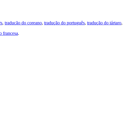
ês
,
tradução do coreano
,
tradução do português
,
tradução do tártaro
,
 francesa
.