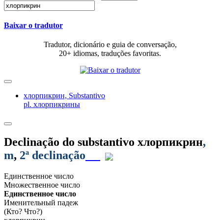
Baixar o tradutor
Tradutor, dicionário e guia de conversação,
20+ idiomas, traduções favoritas.
хлорпикрин,
Substantivo
pl. хлорпикрины
Declinação do substantivo
хлорпикрин
,
m
,
2ª declinação
Единственное число
Множественное число
Единственное число
Именительный падеж
(Кто? Что?)