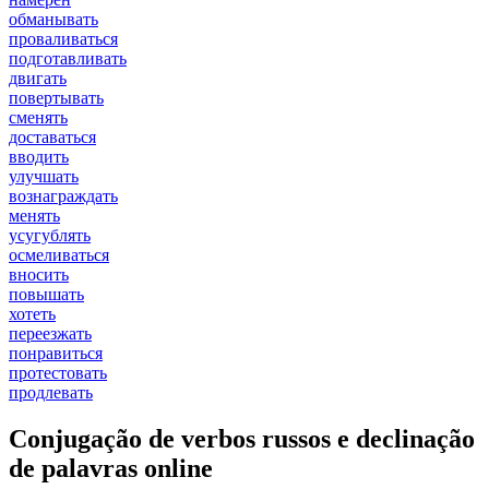
обманывать
проваливаться
подготавливать
двигать
повертывать
сменять
доставаться
вводить
улучшать
вознаграждать
менять
усугублять
осмеливаться
вносить
повышать
хотеть
переезжать
понравиться
протестовать
продлевать
Conjugação de verbos russos e declinação
de palavras online