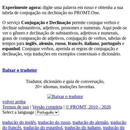
Experimente agora:
digite uma palavra em russo e obtenha a sua
tabela de conjugação ou declinação no PROMT.One.
O serviço
Conjugação e Declinação
permite conjugar verbos e
declinar substantivos, adjetivos, pronomes e numerais. Aqui pode-se
ver o gênero e declinação de substantivos, adjetivos e numerais,
graus de comparação de adjetivos, conjugação de verbos, tabelas de
tempos para
inglês
,
alemão
,
russo
,
francês
,
italiano
,
português
e
espanhol
. Conjugue verbos, aprenda as regras de conjugação e
declinação, veja traduções em exemplos contextuais e dicionário.
Baixar o tradutor
Tradutor, dicionário e guia de conversação,
20+ idiomas, traduções favoritas.
volver arriba
Termos de uso
|
Versão completa
|
© PROMT, 2010 - 2026
Select a language
tradução do inglés
,
tradução do russo
,
tradução do alemão
,
tradução
do francês
,
tradução do espanhol
,
tradução do italiano
,
tradução do