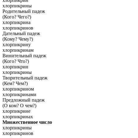
хлорпикрин
хлорпикрины
Родительный падеж
(Кого? Чего?)
хлорпикрина
хлорпикринов
Дательный падеж
(Кому? Чему?)
хлорпикрину
хлорпикринам
Винительный падеж
(Кого? Что?)
хлорпикрин
хлорпикрины
Творительный падеж
(Кем? Чем?)
хлорпикрином
хлорпикринами
Предложный падеж
(О ком? О чем?)
хлорпикрине
хлорпикринах
Множественное число
хлорпикрины
хлорпикринов