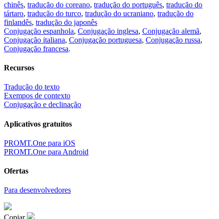
chinês
,
tradução do coreano
,
tradução do português
,
tradução do
tártaro
,
tradução do turco
,
tradução do ucraniano
,
tradução do
finlandês
,
tradução do japonês
Conjugação espanhola
,
Conjugação inglesa
,
Conjugação alemã
,
Conjugação italiana
,
Conjugação portuguesa
,
Conjugação russa
,
Conjugação francesa
.
Recursos
Tradução do texto
Exempos de contexto
Conjugação e declinação
Aplicativos gratuitos
PROMT.One para iOS
PROMT.One para Android
Ofertas
Para desenvolvedores
Copiar