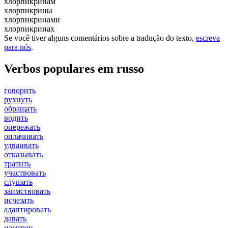
хлорпикринам
хлорпикрины
хлорпикринами
хлорпикринах
Se você tiver alguns comentários sobre a tradução do texto,
escreva
para nós
.
Verbos populares em russo
говорить
рухнуть
обращать
водить
опережать
оплачивать
удваивать
отказывать
тратить
участвовать
слушать
заимствовать
исчезать
адаптировать
давать
намерен