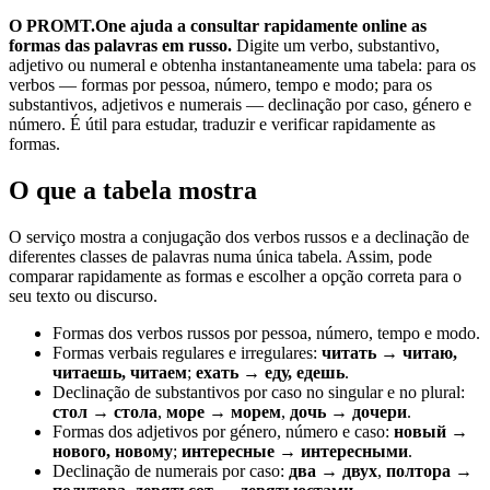
O PROMT.One ajuda a consultar rapidamente online as
formas das palavras em russo.
Digite um verbo, substantivo,
adjetivo ou numeral e obtenha instantaneamente uma tabela: para os
verbos — formas por pessoa, número, tempo e modo; para os
substantivos, adjetivos e numerais — declinação por caso, género e
número. É útil para estudar, traduzir e verificar rapidamente as
formas.
O que a tabela mostra
O serviço mostra a conjugação dos verbos russos e a declinação de
diferentes classes de palavras numa única tabela. Assim, pode
comparar rapidamente as formas e escolher a opção correta para o
seu texto ou discurso.
Formas dos verbos russos por pessoa, número, tempo e modo.
Formas verbais regulares e irregulares:
читать → читаю,
читаешь, читаем
;
ехать → еду, едешь
.
Declinação de substantivos por caso no singular e no plural:
стол → стола
,
море → морем
,
дочь → дочери
.
Formas dos adjetivos por género, número e caso:
новый →
нового, новому
;
интересные → интересными
.
Declinação de numerais por caso:
два → двух
,
полтора →