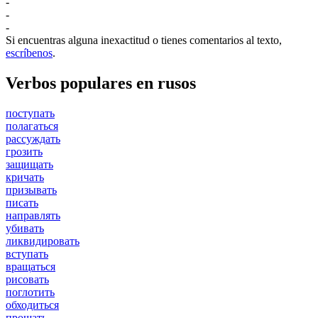
-
-
-
Si encuentras alguna inexactitud o tienes comentarios al texto,
escríbenos
.
Verbos populares en rusos
поступать
полагаться
рассуждать
грозить
защищать
кричать
призывать
писать
направлять
убивать
ликвидировать
вступать
вращаться
рисовать
поглотить
обходиться
прощать