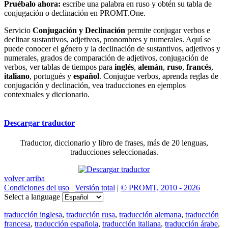
Pruébalo ahora:
escribe una palabra en ruso y obtén su tabla de
conjugación o declinación en PROMT.One.
Servicio
Conjugación y Declinación
permite conjugar verbos e
declinar sustantivos, adjetivos, pronombres y numerales. Aquí se
puede conocer el género y la declinación de sustantivos, adjetivos y
numerales, grados de comparación de adjetivos, conjugación de
verbos, ver tablas de tiempos para
inglés
,
alemán
,
ruso
,
francés
,
italiano
, portugués y
español
. Conjugue verbos, aprenda reglas de
conjugación y declinación, vea traducciones en ejemplos
contextuales y diccionario.
Descargar traductor
Traductor, diccionario y libro de frases, más de 20 lenguas,
traducciones seleccionadas.
volver arriba
Condiciones del uso
|
Versión total
|
© PROMT, 2010 - 2026
Select a language
traducción inglesa
,
traducción rusa
,
traducción alemana
,
traducción
francesa
,
traducción española
,
traducción italiana
,
traducción árabe
,