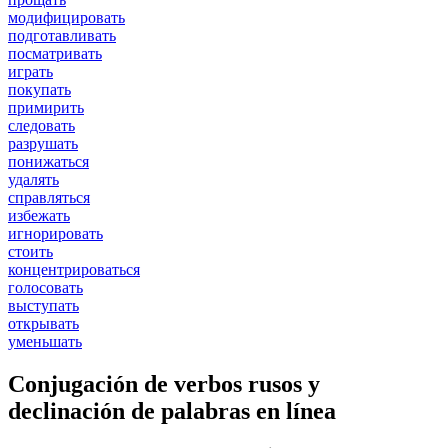
модифицировать
подготавливать
посматривать
играть
покупать
примирить
следовать
разрушать
понижаться
удалять
справляться
избежать
игнорировать
стоить
концентрироваться
голосовать
выступать
открывать
уменьшать
Conjugación de verbos rusos y
declinación de palabras en línea