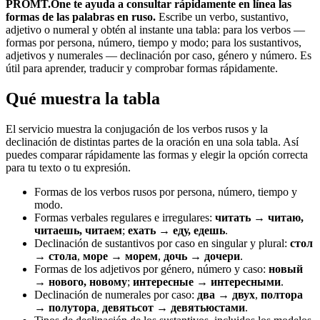
PROMT.One te ayuda a consultar rápidamente en línea las
formas de las palabras en ruso.
Escribe un verbo, sustantivo,
adjetivo o numeral y obtén al instante una tabla: para los verbos —
formas por persona, número, tiempo y modo; para los sustantivos,
adjetivos y numerales — declinación por caso, género y número. Es
útil para aprender, traducir y comprobar formas rápidamente.
Qué muestra la tabla
El servicio muestra la conjugación de los verbos rusos y la
declinación de distintas partes de la oración en una sola tabla. Así
puedes comparar rápidamente las formas y elegir la opción correcta
para tu texto o tu expresión.
Formas de los verbos rusos por persona, número, tiempo y
modo.
Formas verbales regulares e irregulares:
читать → читаю,
читаешь, читаем
;
ехать → еду, едешь
.
Declinación de sustantivos por caso en singular y plural:
стол
→ стола
,
море → морем
,
дочь → дочери
.
Formas de los adjetivos por género, número y caso:
новый
→ нового, новому
;
интересные → интересными
.
Declinación de numerales por caso:
два → двух
,
полтора
→ полутора
,
девятьсот → девятьюстами
.