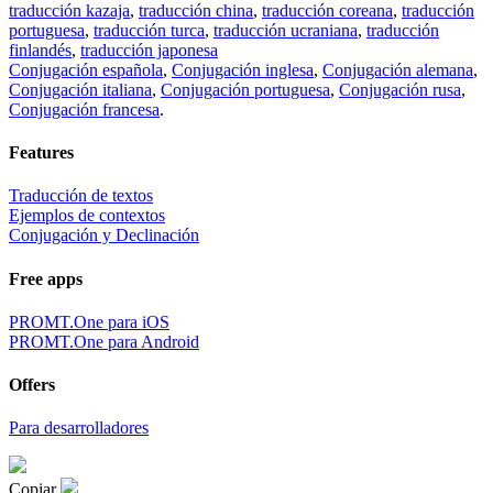
traducción kazaja
,
traducción china
,
traducción coreana
,
traducción
portuguesa
,
traducción turca
,
traducción ucraniana
,
traducción
finlandés
,
traducción japonesa
Conjugación española
,
Conjugación inglesa
,
Conjugación alemana
,
Conjugación italiana
,
Conjugación portuguesa
,
Conjugación rusa
,
Conjugación francesa
.
Features
Traducción de textos
Ejemplos de contextos
Conjugación y Declinación
Free apps
PROMT.One para iOS
PROMT.One para Android
Offers
Para desarrolladores
Copiar