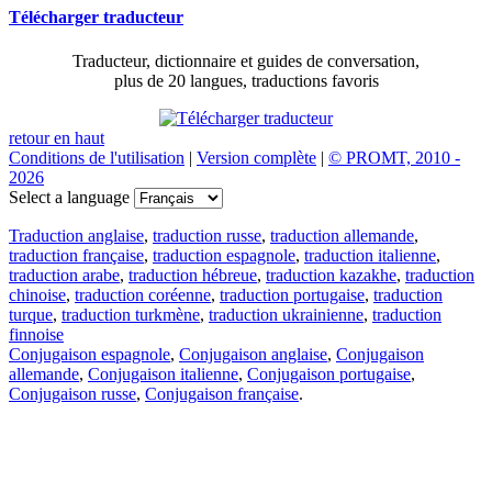
Télécharger traducteur
Traducteur, dictionnaire et guides de conversation,
plus de 20 langues, traductions favoris
retour en haut
Conditions de l'utilisation
|
Version complète
|
© PROMT, 2010 -
2026
Select a language
Traduction anglaise
,
traduction russe
,
traduction allemande
,
traduction française
,
traduction espagnole
,
traduction italienne
,
traduction arabe
,
traduction hébreue
,
traduction kazakhe
,
traduction
chinoise
,
traduction coréenne
,
traduction portugaise
,
traduction
turque
,
traduction turkmène
,
traduction ukrainienne
,
traduction
finnoise
Conjugaison espagnole
,
Conjugaison anglaise
,
Conjugaison
allemande
,
Conjugaison italienne
,
Conjugaison portugaise
,
Conjugaison russe
,
Conjugaison française
.
Caractéristiques
Traduction de texte