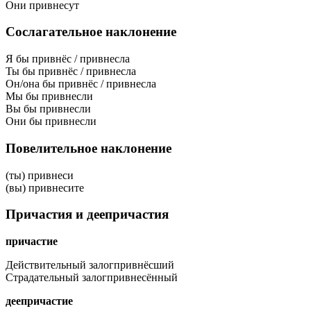
Они привнесут
Сослагательное наклонение
Я бы привнёс / привнесла
Ты бы привнёс / привнесла
Он/она бы привнёс / привнесла
Мы бы привнесли
Вы бы привнесли
Они бы привнесли
Повелительное наклонение
(ты) привнеси
(вы) привнесите
Причастия и деепричастия
причастие
Действительный залог
привнёсший
Страдательный залог
привнесённый
деепричастие