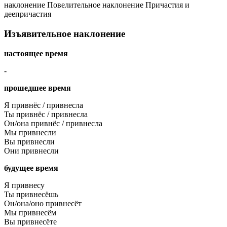
наклонение
Повелительное наклонение
Причастия и
деепричастия
Изъявительное наклонение
настоящее время
-
прошедшее время
Я привнёс / привнесла
Ты привнёс / привнесла
Он/она привнёс / привнесла
Мы привнесли
Вы привнесли
Они привнесли
будущее время
Я привнесу
Ты привнесёшь
Он/она/оно привнесёт
Мы привнесём
Вы привнесёте