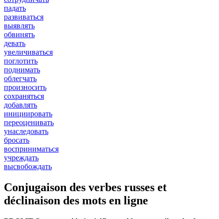
падать
развиваться
выявлять
обвинять
девать
увеличиваться
поглотить
поднимать
облегчать
произносить
сохраняться
добавлять
инициировать
переоценивать
унаследовать
бросать
восприниматься
учреждать
высвобождать
Conjugaison des verbes russes et
déclinaison des mots en ligne