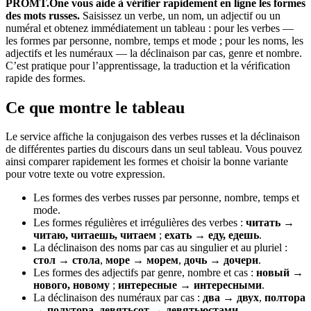
PROMT.One vous aide à vérifier rapidement en ligne les formes
des mots russes.
Saisissez un verbe, un nom, un adjectif ou un
numéral et obtenez immédiatement un tableau : pour les verbes —
les formes par personne, nombre, temps et mode ; pour les noms, les
adjectifs et les numéraux — la déclinaison par cas, genre et nombre.
C’est pratique pour l’apprentissage, la traduction et la vérification
rapide des formes.
Ce que montre le tableau
Le service affiche la conjugaison des verbes russes et la déclinaison
de différentes parties du discours dans un seul tableau. Vous pouvez
ainsi comparer rapidement les formes et choisir la bonne variante
pour votre texte ou votre expression.
Les formes des verbes russes par personne, nombre, temps et
mode.
Les formes régulières et irrégulières des verbes :
читать →
читаю, читаешь, читаем
;
ехать → еду, едешь
.
La déclinaison des noms par cas au singulier et au pluriel :
стол → стола
,
море → морем
,
дочь → дочери
.
Les formes des adjectifs par genre, nombre et cas :
новый →
нового, новому
;
интересные → интересными
.
La déclinaison des numéraux par cas :
два → двух
,
полтора
→ полутора
,
девятьсот → девятьюстами
.