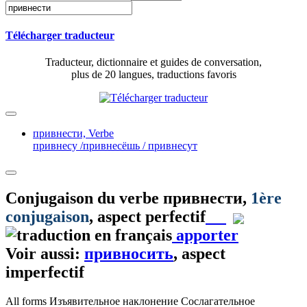
Télécharger traducteur
Traducteur, dictionnaire et guides de conversation,
plus de 20 langues, traductions favoris
привнести,
Verbe
привнесу /привнесёшь / привнесут
Conjugaison du verbe
привнести
,
1ère
conjugaison
, aspect perfectif
apporter
Voir aussi:
привносить
, aspect
imperfectif
All forms
Изъявительное наклонение
Сослагательное