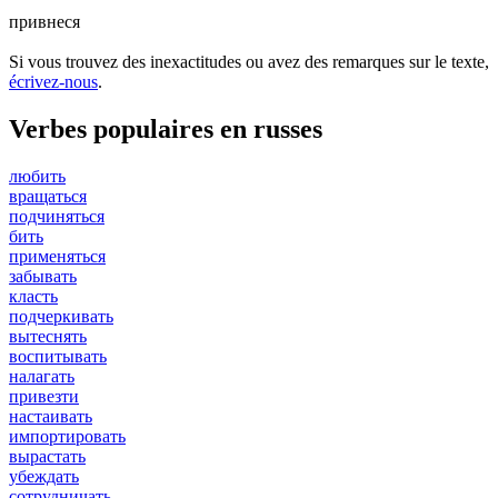
привнеся
Si vous trouvez des inexactitudes ou avez des remarques sur le texte,
écrivez-nous
.
Verbes populaires en russes
любить
вращаться
подчиняться
бить
применяться
забывать
класть
подчеркивать
вытеснять
воспитывать
налагать
привезти
настаивать
импортировать
вырастать
убеждать
сотрудничать