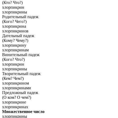
(Кто? Что?)
хлорпикрин
хлорпикрины
Родительный падеж
(Кого? Чего?)
хлорпикрина
хлорпикринов
Дательный падеж
(Кому? Чему?)
хлорпикрину
хлорпикринам
Винительный падеж
(Кого? Что?)
хлорпикрин
хлорпикрины
Творительный падеж
(Кем? Чем?)
хлорпикрином
хлорпикринами
Предложный падеж
(О ком? О чем?)
хлорпикрине
хлорпикринах
Множественное число
хлорпикрины