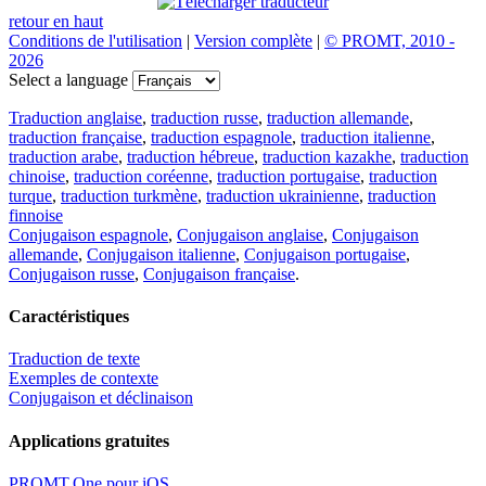
retour en haut
Conditions de l'utilisation
|
Version complète
|
© PROMT, 2010 -
2026
Select a language
Traduction anglaise
,
traduction russe
,
traduction allemande
,
traduction française
,
traduction espagnole
,
traduction italienne
,
traduction arabe
,
traduction hébreue
,
traduction kazakhe
,
traduction
chinoise
,
traduction coréenne
,
traduction portugaise
,
traduction
turque
,
traduction turkmène
,
traduction ukrainienne
,
traduction
finnoise
Conjugaison espagnole
,
Conjugaison anglaise
,
Conjugaison
allemande
,
Conjugaison italienne
,
Conjugaison portugaise
,
Conjugaison russe
,
Conjugaison française
.
Caractéristiques
Traduction de texte
Exemples de contexte
Conjugaison et déclinaison
Applications gratuites
PROMT.One pour iOS