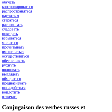
обучать
контролироваться
распространяться
научиться
стараться
располагать
следовать
покидать
взрываться
молиться
прочитывать
вмешиваться
осуществляться
обеспечивать
рухнуть
волновать
выглядеть
обходиться
предназначать
понадобиться
воплотить
отличать
Conjugaison des verbes russes et