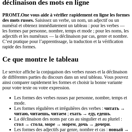
déclinaison des mots en ligne
PROMT.One vous aide à vérifier rapidement en ligne les formes
des mots russes.
Saisissez un verbe, un nom, un adjectif ou un
numéral et obtenez immédiatement un tableau : pour les verbes —
les formes par personne, nombre, temps et mode ; pour les noms, les
adjectifs et les numéraux — la déclinaison par cas, genre et nombre.
C’est pratique pour l’apprentissage, la traduction et la vérification
rapide des formes.
Ce que montre le tableau
Le service affiche la conjugaison des verbes russes et la déclinaison
de différentes parties du discours dans un seul tableau. Vous pouvez
ainsi comparer rapidement les formes et choisir la bonne variante
pour votre texte ou votre expression.
Les formes des verbes russes par personne, nombre, temps et
mode.
Les formes régulières et irrégulières des verbes :
читать →
читаю, читаешь, читаем
;
ехать → еду, едешь
.
La déclinaison des noms par cas au singulier et au pluriel :
стол → стола
,
море → морем
,
дочь → дочери
.
Les formes des adjectifs par genre, nombre et cas :
новый →