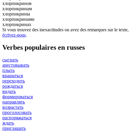
хлорпикринов
хлорпикринам
хлорпикрины
хлорпикринами
хлорпикринах
Si vous trouvez des inexactitudes ou avez des remarques sur le texte,
écrivez-nous
.
Verbes populaires en russes
сыграть
арестовывать
плыть
вращаться
переходить
рождаться
видать
формироваться
направлять
возрастать
проголосовать
распоряжаться
ждать
приглашать