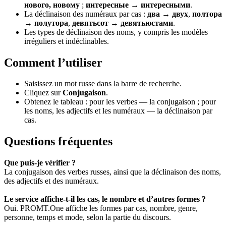
нового, новому
;
интересные → интересными
.
La déclinaison des numéraux par cas :
два → двух
,
полтора
→ полутора
,
девятьсот → девятьюстами
.
Les types de déclinaison des noms, y compris les modèles
irréguliers et indéclinables.
Comment l’utiliser
Saisissez un mot russe dans la barre de recherche.
Cliquez sur
Conjugaison
.
Obtenez le tableau : pour les verbes — la conjugaison ; pour
les noms, les adjectifs et les numéraux — la déclinaison par
cas.
Questions fréquentes
Que puis-je vérifier ?
La conjugaison des verbes russes, ainsi que la déclinaison des noms,
des adjectifs et des numéraux.
Le service affiche-t-il les cas, le nombre et d’autres formes ?
Oui. PROMT.One affiche les formes par cas, nombre, genre,
personne, temps et mode, selon la partie du discours.