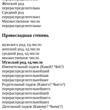
Женский род
перераспределительна
Средний род
перераспределительно
Множественное число
перераспределительны
Превосходная степень
мужского род, ед.число
женский род, ед.число
средний род, ед.число
множественное число
Мужской род, ед.число
Именительный падеж (Какой? Чей?)
перераспределительнейший
перераспределительнейшая
перераспределительнейшее
Родительный падеж (Какого? Чьего?)
перераспределительнейшего
перераспределительнейшей
перераспределительнейшего
перераспределительнейших
Дательный падеж (Какому? Чьему?)