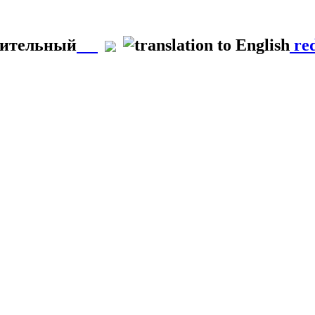
лительный
red