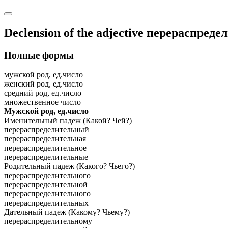
Declension of the adjective
перераспреде
Полные формы
мужской род, ед.число
женский род, ед.число
средний род, ед.число
множественное число
Мужской род, ед.число
Именительный падеж (Какой? Чей?)
перераспределительный
перераспределительная
перераспределительное
перераспределительные
Родительный падеж (Какого? Чьего?)
перераспределительного
перераспределительной
перераспределительного
перераспределительных
Дательный падеж (Какому? Чьему?)
перераспределительному