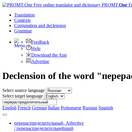
PROMT.
One
F
Translation
Contexts
Conjugation
and declension
Grammar
Feedback
Help
Download the App
Advertise
Declension of the word "пере
Select source language
Select target language
English
French
German
Italian
Portuguese
Russian
Spanish
перераспределительный,
Adjective
/ перераспределительнейший