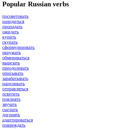
Popular Russian verbs
посоветовать
находиться
пропадать
ожидать
купить
скупать
сформулировать
окружать
обмениваться
вырезать
преодолевать
описывать
зарабатывать
нацеливать
отправляться
осветить
повлиять
звучать
сыграть
догонять
адаптироваться
повреждать