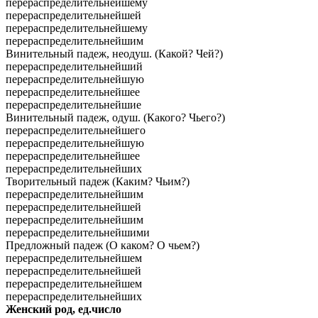
перераспределительнейшему
перераспределительнейшей
перераспределительнейшему
перераспределительнейшим
Винительный падеж, неодуш. (Какой? Чей?)
перераспределительнейший
перераспределительнейшую
перераспределительнейшее
перераспределительнейшие
Винительный падеж, одуш. (Какого? Чьего?)
перераспределительнейшего
перераспределительнейшую
перераспределительнейшее
перераспределительнейших
Творительный падеж (Каким? Чьим?)
перераспределительнейшим
перераспределительнейшей
перераспределительнейшим
перераспределительнейшими
Предложный падеж (О каком? О чьем?)
перераспределительнейшем
перераспределительнейшей
перераспределительнейшем
перераспределительнейших
Женский род, ед.число