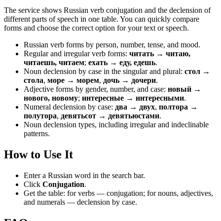
The service shows Russian verb conjugation and the declension of
different parts of speech in one table. You can quickly compare
forms and choose the correct option for your text or speech.
Russian verb forms by person, number, tense, and mood.
Regular and irregular verb forms:
читать → читаю,
читаешь, читаем
;
ехать → еду, едешь
.
Noun declension by case in the singular and plural:
стол →
стола
,
море → морем
,
дочь → дочери
.
Adjective forms by gender, number, and case:
новый →
нового, новому
;
интересные → интересными
.
Numeral declension by case:
два → двух
,
полтора →
полутора
,
девятьсот → девятьюстами
.
Noun declension types, including irregular and indeclinable
patterns.
How to Use It
Enter a Russian word in the search bar.
Click
Conjugation
.
Get the table: for verbs — conjugation; for nouns, adjectives,
and numerals — declension by case.