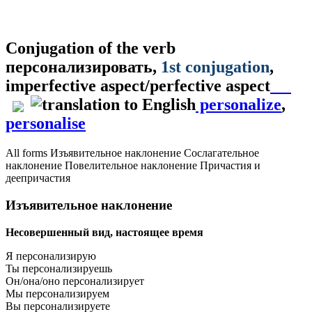
Conjugation of the verb
персонализировать
,
1st conjugation
,
imperfective aspect/perfective aspect
personalize
,
personalise
All forms
Изъявительное наклонение
Сослагательное
наклонение
Повелительное наклонение
Причастия и
деепричастия
Изъявительное наклонение
Несовершенный вид, настоящее время
Я персонализирую
Ты персонализируешь
Он/она/оно персонализирует
Мы персонализируем
Вы персонализируете