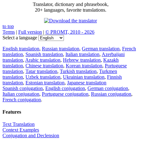
Translator, dictionary and phrasebook,
20+ languages, favorite translations.
to top
Terms
|
Full version
|
© PROMT, 2010 - 2026
Select a language
English translation
,
Russian translation
,
German translation
,
French
translation
,
Spanish translation
,
Italian translation
,
Azerbaijani
translation
,
Arabic translation
,
Hebrew translation
,
Kazakh
translation
,
Chinese translation
,
Korean translation
,
Portuguese
translation
,
Tatar translation
,
Turkish translation
,
Turkmen
translation
,
Uzbek translation
,
Ukrainian translation
,
Finnish
translation
,
Estonian translation
,
Japanese translation
Spanish conjugation
,
English conjugation
,
German conjugation
,
Italian conjugation
,
Portuguese conjugation
,
Russian conjugation
,
French conjugation
.
Features
Text Translation
Context Examples
Conjugation and Declension