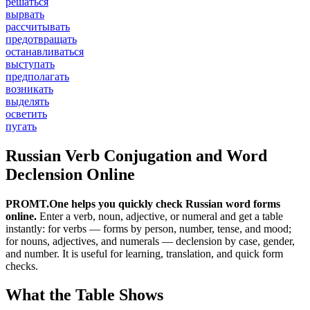
решаться
вырвать
рассчитывать
предотвращать
останавливаться
выступать
предполагать
возникать
выделять
осветить
пугать
Russian Verb Conjugation and Word
Declension Online
PROMT.One helps you quickly check Russian word forms
online.
Enter a verb, noun, adjective, or numeral and get a table
instantly: for verbs — forms by person, number, tense, and mood;
for nouns, adjectives, and numerals — declension by case, gender,
and number. It is useful for learning, translation, and quick form
checks.
What the Table Shows