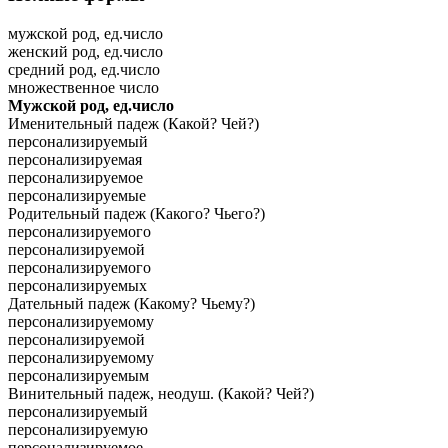
мужской род, ед.число
женский род, ед.число
средний род, ед.число
множественное число
Мужской род, ед.число
Именительный падеж (Какой? Чей?)
персонализируемый
персонализируемая
персонализируемое
персонализируемые
Родительный падеж (Какого? Чьего?)
персонализируемого
персонализируемой
персонализируемого
персонализируемых
Дательный падеж (Какому? Чьему?)
персонализируемому
персонализируемой
персонализируемому
персонализируемым
Винительный падеж, неодуш. (Какой? Чей?)
персонализируемый
персонализируемую
персонализируемое