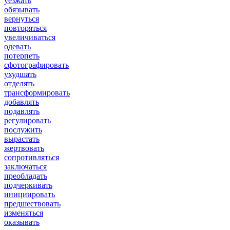
уезжать
обязывать
вернуться
повторяться
увеличиваться
одевать
потерпеть
сфотографировать
ухудшать
отделять
трансформировать
добавлять
подавлять
регулировать
послужить
вырастать
жертвовать
сопротивляться
заключаться
преобладать
подчеркивать
инициировать
предшествовать
изменяться
оказывать