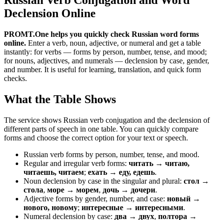
Declension Online
PROMT.One helps you quickly check Russian word forms
online.
Enter a verb, noun, adjective, or numeral and get a table
instantly: for verbs — forms by person, number, tense, and mood;
for nouns, adjectives, and numerals — declension by case, gender,
and number. It is useful for learning, translation, and quick form
checks.
What the Table Shows
The service shows Russian verb conjugation and the declension of
different parts of speech in one table. You can quickly compare
forms and choose the correct option for your text or speech.
Russian verb forms by person, number, tense, and mood.
Regular and irregular verb forms:
читать → читаю,
читаешь, читаем
;
ехать → еду, едешь
.
Noun declension by case in the singular and plural:
стол →
стола
,
море → морем
,
дочь → дочери
.
Adjective forms by gender, number, and case:
новый →
нового, новому
;
интересные → интересными
.
Numeral declension by case:
два → двух
,
полтора →