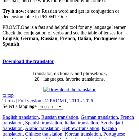
mistakes, and use words more confidently in context.
Try it now:
enter a Russian word and get its conjugation or
declension table in PROMT.One.
PROMT.One is a fast and helpful tool for any language learner.
Check the conjugation of verbs and see the table of tenses for
English
,
German
,
Russian
,
French
,
Italian
,
Portuguese
and
Spanish
.
Download the translator
Translator, dictionary and phrasebook,
20+ languages, favorite translations.
to top
Terms
|
Full version
|
© PROMT, 2010 - 2026
Select a language
English translation
,
Russian translation
,
German translation
,
French
translation
,
Spanish translation
,
Italian translation
,
Azerbaijani
translation
,
Arabic translation
,
Hebrew translation
,
Kazakh
translation
,
Chinese translation
,
Korean translation
,
Portuguese