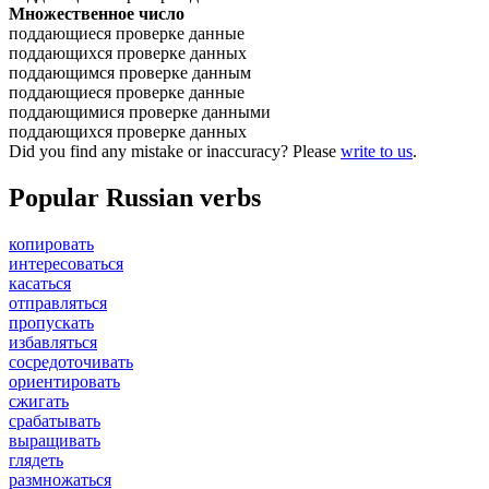
Множественное число
поддающиеся проверке данные
поддающихся проверке данных
поддающимся проверке данным
поддающиеся проверке данные
поддающимися проверке данными
поддающихся проверке данных
Did you find any mistake or inaccuracy? Please
write to us
.
Popular Russian verbs
копировать
интересоваться
касаться
отправляться
пропускать
избавляться
сосредоточивать
ориентировать
сжигать
срабатывать
выращивать
глядеть
размножаться