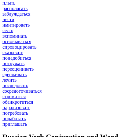
плыть
располагать
заблуждаться
нести
имитировать
сесть
вспоминать
основываться
спровоцировать
сказывать
понадобиться
погружать
переоценивать
сдерживать
лечить
последовать
сосредоточиваться
стремиться
обанкротиться
парализовать
потребовать
поработать
приглашать
Russian Verb Conjugation and Word