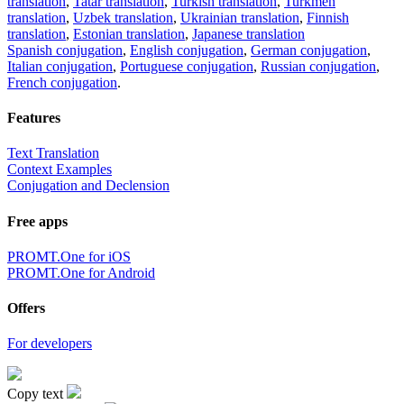
translation
,
Tatar translation
,
Turkish translation
,
Turkmen
translation
,
Uzbek translation
,
Ukrainian translation
,
Finnish
translation
,
Estonian translation
,
Japanese translation
Spanish conjugation
,
English conjugation
,
German conjugation
,
Italian conjugation
,
Portuguese conjugation
,
Russian conjugation
,
French conjugation
.
Features
Text Translation
Context Examples
Conjugation and Declension
Free apps
PROMT.One for iOS
PROMT.One for Android
Offers
For developers
Copy text