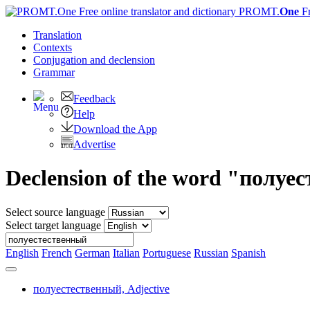
PROMT.
One
F
Translation
Contexts
Conjugation
and declension
Grammar
Feedback
Help
Download the App
Advertise
Declension of the word "полуе
Select source language
Select target language
English
French
German
Italian
Portuguese
Russian
Spanish
полуестественный,
Adjective