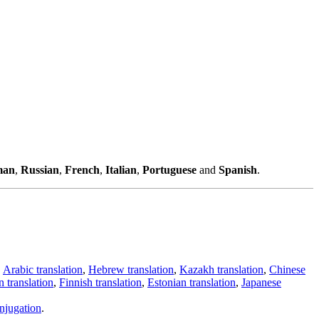
man
,
Russian
,
French
,
Italian
,
Portuguese
and
Spanish
.
,
Arabic translation
,
Hebrew translation
,
Kazakh translation
,
Chinese
 translation
,
Finnish translation
,
Estonian translation
,
Japanese
njugation
.