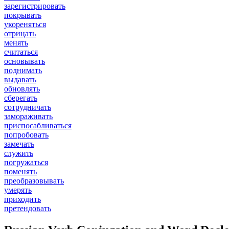
зарегистрировать
покрывать
укореняться
отрицать
менять
считаться
основывать
поднимать
выдавать
обновлять
сберегать
сотрудничать
замораживать
приспосабливаться
попробовать
замечать
служить
погружаться
поменять
преобразовывать
умерять
приходить
претендовать