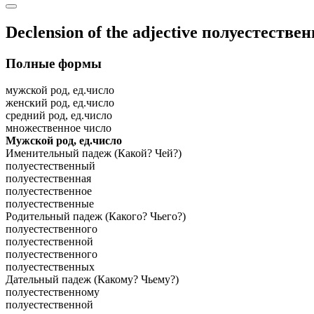
Declension of the adjective
полуестестве
Полные формы
мужской род, ед.число
женский род, ед.число
средний род, ед.число
множественное число
Мужской род, ед.число
Именительный падеж (Какой? Чей?)
полуестественный
полуестественная
полуестественное
полуестественные
Родительный падеж (Какого? Чьего?)
полуестественного
полуестественной
полуестественного
полуестественных
Дательный падеж (Какому? Чьему?)
полуестественному
полуестественной