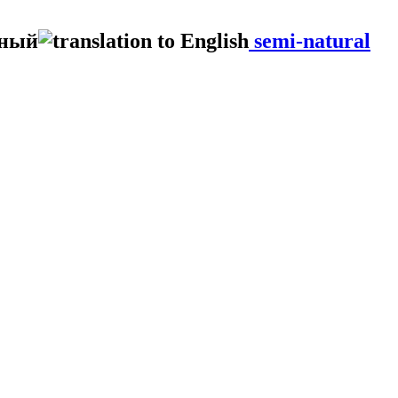
нный
semi-natural