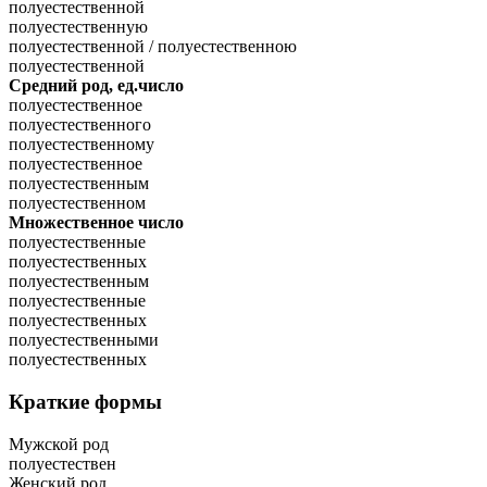
полуестественной
полуестественную
полуестественной / полуестественною
полуестественной
Средний род, ед.число
полуестественное
полуестественного
полуестественному
полуестественное
полуестественным
полуестественном
Множественное число
полуестественные
полуестественных
полуестественным
полуестественные
полуестественных
полуестественными
полуестественных
Краткие формы
Мужской род
полуестествен
Женский род