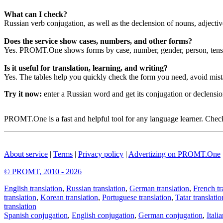
What can I check?
Russian verb conjugation, as well as the declension of nouns, adjecti
Does the service show cases, numbers, and other forms?
Yes. PROMT.One shows forms by case, number, gender, person, tense
Is it useful for translation, learning, and writing?
Yes. The tables help you quickly check the form you need, avoid mist
Try it now:
enter a Russian word and get its conjugation or declens
PROMT.One is a fast and helpful tool for any language learner. Check 
About service
|
Terms
|
Privacy policy
|
Advertizing on PROMT.One
© PROMT, 2010 - 2026
English translation
,
Russian translation
,
German translation
,
French tr
translation
,
Korean translation
,
Portuguese translation
,
Tatar translatio
translation
Spanish conjugation
,
English conjugation
,
German conjugation
,
Itali