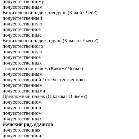
полуестественному
полуестественным
Винительный падеж, неодуш. (Какой? Чей?)
полуестественный
полуестественную
полуестественное
полуестественные
Винительный падеж, одуш. (Какого? Чьего?)
полуестественного
полуестественную
полуестественное
полуестественных
Творительный падеж (Каким? Чьим?)
полуестественным
полуестественной / полуестественною
полуестественным
полуестественными
Предложный падеж (О каком? О чьем?)
полуестественном
полуестественной
полуестественном
полуестественных
Женский род, ед.число
полуестественная
полуестественной