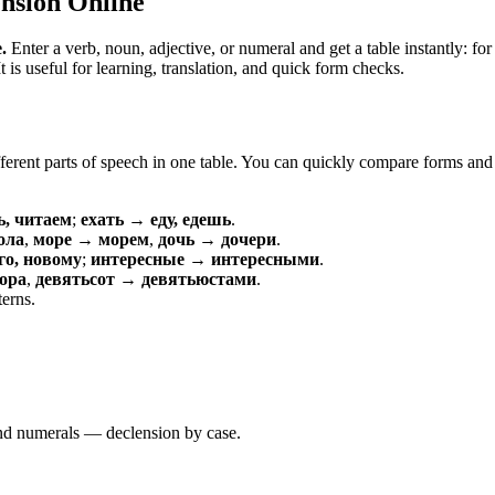
nsion Online
.
Enter a verb, noun, adjective, or numeral and get a table instantly: 
is useful for learning, translation, and quick form checks.
erent parts of speech in one table. You can quickly compare forms and c
ь, читаем
;
ехать → еду, едешь
.
ола
,
море → морем
,
дочь → дочери
.
о, новому
;
интересные → интересными
.
ора
,
девятьсот → девятьюстами
.
terns.
 and numerals — declension by case.