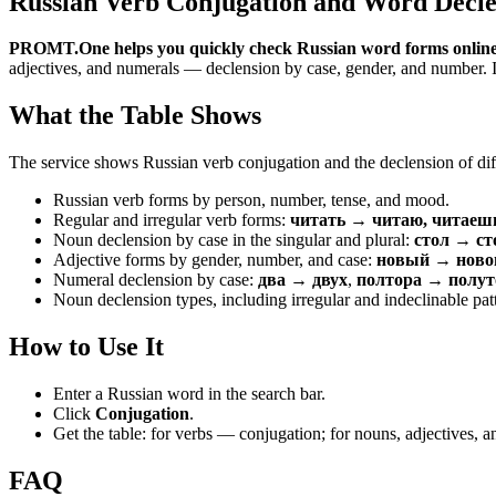
Russian Verb Conjugation and Word Decle
PROMT.One helps you quickly check Russian word forms online
adjectives, and numerals — declension by case, gender, and number. It 
What the Table Shows
The service shows Russian verb conjugation and the declension of diff
Russian verb forms by person, number, tense, and mood.
Regular and irregular verb forms:
читать → читаю, читаеш
Noun declension by case in the singular and plural:
стол → ст
Adjective forms by gender, number, and case:
новый → новог
Numeral declension by case:
два → двух
,
полтора → полут
Noun declension types, including irregular and indeclinable pat
How to Use It
Enter a Russian word in the search bar.
Click
Conjugation
.
Get the table: for verbs — conjugation; for nouns, adjectives,
FAQ