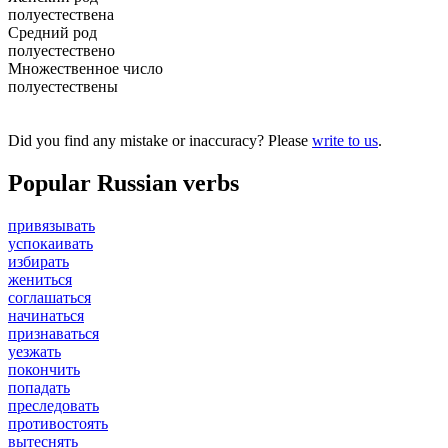
полуестествена
Средний род
полуестествено
Множественное число
полуестествены
Did you find any mistake or inaccuracy? Please
write to us
.
Popular Russian verbs
привязывать
успокаивать
избирать
жениться
соглашаться
начинаться
признаваться
уезжать
покончить
попадать
преследовать
противостоять
вытеснять