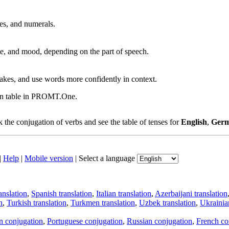
ves, and numerals.
, and mood, depending on the part of speech.
akes, and use words more confidently in context.
ion table in PROMT.One.
the conjugation of verbs and see the table of tenses for
English
,
Ger
|
Help
|
Mobile version
|
Select a language
anslation
,
Spanish translation
,
Italian translation
,
Azerbaijani translation
n
,
Turkish translation
,
Turkmen translation
,
Uzbek translation
,
Ukrainian
an conjugation
,
Portuguese conjugation
,
Russian conjugation
,
French co