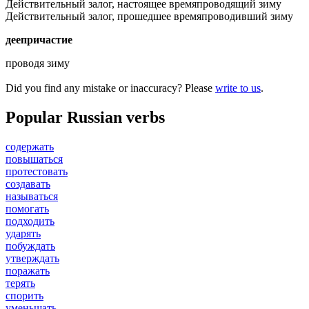
Действительный залог, настоящее время
проводящий зиму
Действительный залог, прошедшее время
проводивший зиму
деепричастие
проводя зиму
Did you find any mistake or inaccuracy? Please
write to us
.
Popular Russian verbs
содержать
повышаться
протестовать
создавать
называться
помогать
подходить
ударять
побуждать
утверждать
поражать
терять
спорить
уменьшать