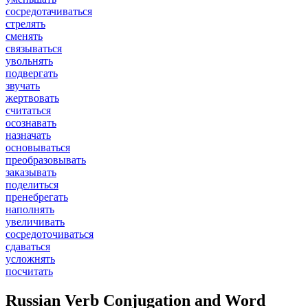
сосредотачиваться
стрелять
сменять
связываться
увольнять
подвергать
звучать
жертвовать
считаться
осознавать
назначать
основываться
преобразовывать
заказывать
поделиться
пренебрегать
наполнять
увеличивать
сосредоточиваться
сдаваться
усложнять
посчитать
Russian Verb Conjugation and Word