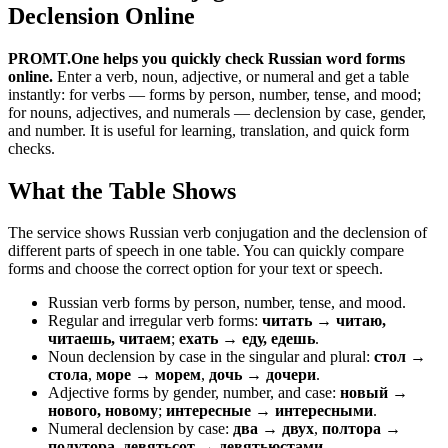
Declension Online
PROMT.One helps you quickly check Russian word forms
online.
Enter a verb, noun, adjective, or numeral and get a table
instantly: for verbs — forms by person, number, tense, and mood;
for nouns, adjectives, and numerals — declension by case, gender,
and number. It is useful for learning, translation, and quick form
checks.
What the Table Shows
The service shows Russian verb conjugation and the declension of
different parts of speech in one table. You can quickly compare
forms and choose the correct option for your text or speech.
Russian verb forms by person, number, tense, and mood.
Regular and irregular verb forms:
читать → читаю,
читаешь, читаем
;
ехать → еду, едешь
.
Noun declension by case in the singular and plural:
стол →
стола
,
море → морем
,
дочь → дочери
.
Adjective forms by gender, number, and case:
новый →
нового, новому
;
интересные → интересными
.
Numeral declension by case:
два → двух
,
полтора →
полутора
,
девятьсот → девятьюстами
.