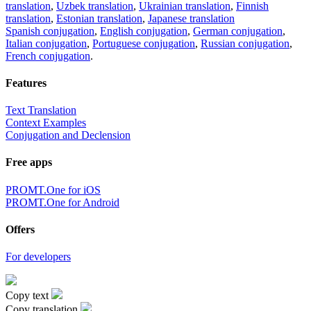
translation
,
Uzbek translation
,
Ukrainian translation
,
Finnish
translation
,
Estonian translation
,
Japanese translation
Spanish conjugation
,
English conjugation
,
German conjugation
,
Italian conjugation
,
Portuguese conjugation
,
Russian conjugation
,
French conjugation
.
Features
Text Translation
Context Examples
Conjugation and Declension
Free apps
PROMT.One for iOS
PROMT.One for Android
Offers
For developers
Copy text
Copy translation