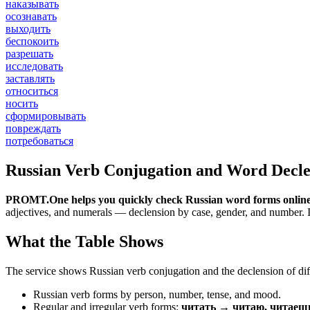
наказывать
осознавать
выходить
беспокоить
разрешать
исследовать
заставлять
относиться
носить
сформировывать
повреждать
потребоваться
Russian Verb Conjugation and Word Decle
PROMT.One helps you quickly check Russian word forms online
adjectives, and numerals — declension by case, gender, and number. It 
What the Table Shows
The service shows Russian verb conjugation and the declension of diff
Russian verb forms by person, number, tense, and mood.
Regular and irregular verb forms:
читать → читаю, читаеш