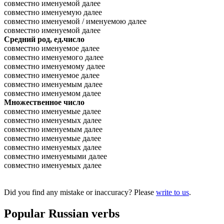
совместно именуемой далее
совместно именуемую далее
совместно именуемой / именуемою далее
совместно именуемой далее
Средний род, ед.число
совместно именуемое далее
совместно именуемого далее
совместно именуемому далее
совместно именуемое далее
совместно именуемым далее
совместно именуемом далее
Множественное число
совместно именуемые далее
совместно именуемых далее
совместно именуемым далее
совместно именуемые далее
совместно именуемых далее
совместно именуемыми далее
совместно именуемых далее
Did you find any mistake or inaccuracy? Please
write to us
.
Popular Russian verbs