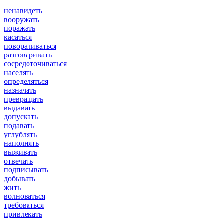
ненавидеть
вооружать
поражать
касаться
поворачиваться
разговаривать
сосредоточиваться
населять
определяться
назначать
превращать
выдавать
допускать
подавать
углублять
наполнять
выживать
отвечать
подписывать
добывать
жить
волноваться
требоваться
привлекать