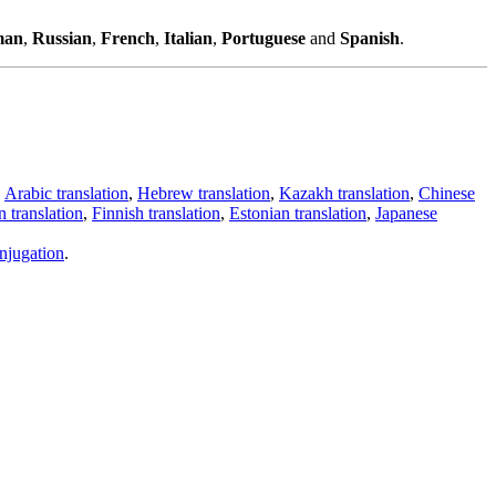
man
,
Russian
,
French
,
Italian
,
Portuguese
and
Spanish
.
,
Arabic translation
,
Hebrew translation
,
Kazakh translation
,
Chinese
 translation
,
Finnish translation
,
Estonian translation
,
Japanese
njugation
.