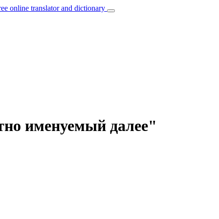
ree online translator and dictionary
естно именуемый далее"