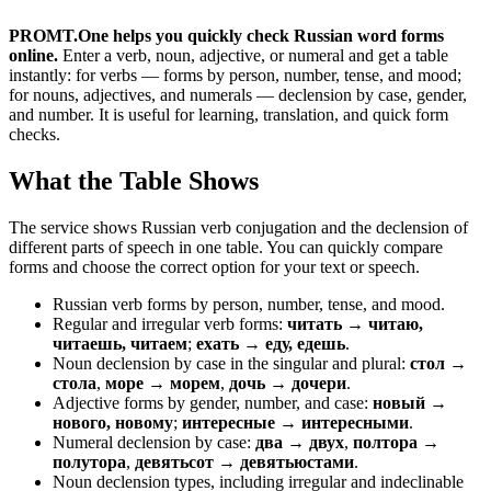
PROMT.One helps you quickly check Russian word forms
online.
Enter a verb, noun, adjective, or numeral and get a table
instantly: for verbs — forms by person, number, tense, and mood;
for nouns, adjectives, and numerals — declension by case, gender,
and number. It is useful for learning, translation, and quick form
checks.
What the Table Shows
The service shows Russian verb conjugation and the declension of
different parts of speech in one table. You can quickly compare
forms and choose the correct option for your text or speech.
Russian verb forms by person, number, tense, and mood.
Regular and irregular verb forms:
читать → читаю,
читаешь, читаем
;
ехать → еду, едешь
.
Noun declension by case in the singular and plural:
стол →
стола
,
море → морем
,
дочь → дочери
.
Adjective forms by gender, number, and case:
новый →
нового, новому
;
интересные → интересными
.
Numeral declension by case:
два → двух
,
полтора →
полутора
,
девятьсот → девятьюстами
.
Noun declension types, including irregular and indeclinable