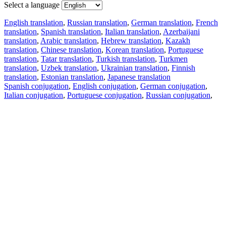
Select a language
English translation
,
Russian translation
,
German translation
,
French
translation
,
Spanish translation
,
Italian translation
,
Azerbaijani
translation
,
Arabic translation
,
Hebrew translation
,
Kazakh
translation
,
Chinese translation
,
Korean translation
,
Portuguese
translation
,
Tatar translation
,
Turkish translation
,
Turkmen
translation
,
Uzbek translation
,
Ukrainian translation
,
Finnish
translation
,
Estonian translation
,
Japanese translation
Spanish conjugation
,
English conjugation
,
German conjugation
,
Italian conjugation
,
Portuguese conjugation
,
Russian conjugation
,
French conjugation
.
Features
Text Translation
Context Examples
Conjugation and Declension
Free apps
PROMT.One for iOS
PROMT.One for Android