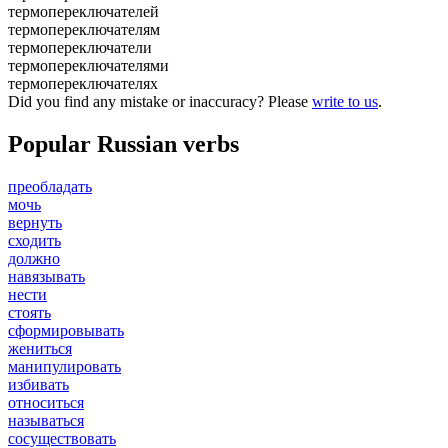
термопереключателей
термопереключателям
термопереключатели
термопереключателями
термопереключателях
Did you find any mistake or inaccuracy? Please
write to us
.
Popular Russian verbs
преобладать
мочь
вернуть
сходить
должно
навязывать
нести
стоять
сформировывать
жениться
манипулировать
избивать
относиться
называться
сосуществовать