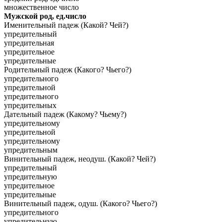
множественное число
Мужской род, ед.число
Именительный падеж (Какой? Чей?)
упредительный
упредительная
упредительное
упредительные
Родительный падеж (Какого? Чьего?)
упредительного
упредительной
упредительного
упредительных
Дательный падеж (Какому? Чьему?)
упредительному
упредительной
упредительному
упредительным
Винительный падеж, неодуш. (Какой? Чей?)
упредительный
упредительную
упредительное
упредительные
Винительный падеж, одуш. (Какого? Чьего?)
упредительного
упредительную