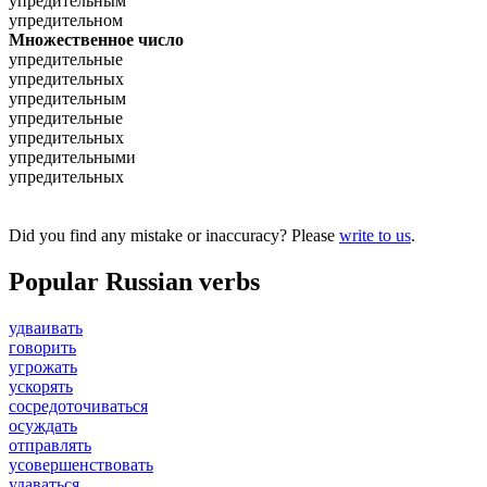
упредительным
упредительном
Множественное число
упредительные
упредительных
упредительным
упредительные
упредительных
упредительными
упредительных
Did you find any mistake or inaccuracy? Please
write to us
.
Popular Russian verbs
удваивать
говорить
угрожать
ускорять
сосредоточиваться
осуждать
отправлять
усовершенствовать
удаваться