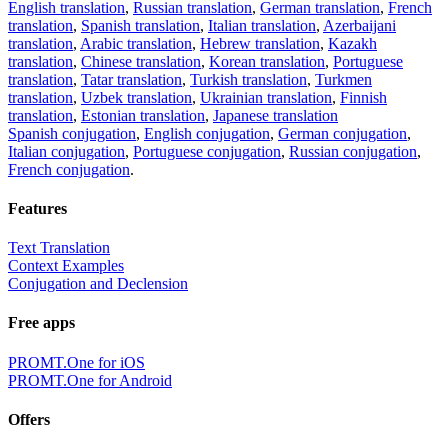
English translation
,
Russian translation
,
German translation
,
French
translation
,
Spanish translation
,
Italian translation
,
Azerbaijani
translation
,
Arabic translation
,
Hebrew translation
,
Kazakh
translation
,
Chinese translation
,
Korean translation
,
Portuguese
translation
,
Tatar translation
,
Turkish translation
,
Turkmen
translation
,
Uzbek translation
,
Ukrainian translation
,
Finnish
translation
,
Estonian translation
,
Japanese translation
Spanish conjugation
,
English conjugation
,
German conjugation
,
Italian conjugation
,
Portuguese conjugation
,
Russian conjugation
,
French conjugation
.
Features
Text Translation
Context Examples
Conjugation and Declension
Free apps
PROMT.One for iOS
PROMT.One for Android
Offers