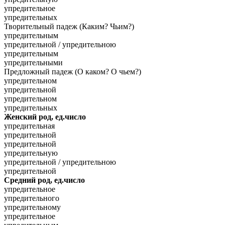
упредительное
упредительных
Творительный падеж (Каким? Чьим?)
упредительным
упредительной / упредительною
упредительным
упредительными
Предложный падеж (О каком? О чьем?)
упредительном
упредительной
упредительном
упредительных
Женский род, ед.число
упредительная
упредительной
упредительной
упредительную
упредительной / упредительною
упредительной
Средний род, ед.число
упредительное
упредительного
упредительному
упредительное