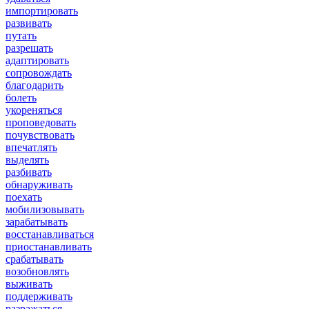
импортировать
развивать
путать
разрешать
адаптировать
сопровождать
благодарить
болеть
укореняться
проповедовать
почувствовать
впечатлять
выделять
разбивать
обнаруживать
поехать
мобилизовывать
зарабатывать
восстанавливаться
приостанавливать
срабатывать
возобновлять
выживать
поддерживать
разражаться