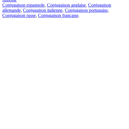
Conjugaison espagnole
,
Conjugaison anglaise
,
Conjugaison
allemande
,
Conjugaison italienne
,
Conjugaison portugaise
,
Conjugaison russe
,
Conjugaison française
.
Caractéristiques
Traduction de texte
Exemples de contexte
Conjugaison et déclinaison
Applications gratuites
PROMT.One pour iOS
PROMT.One pour Android
Offres
Pour les développeurs
Copier
Copier la traduction
Signaler un problème