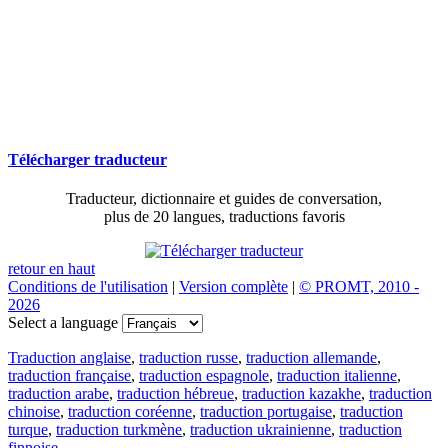
Télécharger traducteur
Traducteur, dictionnaire et guides de conversation,
plus de 20 langues, traductions favoris
retour en haut
Conditions de l'utilisation
|
Version complète
|
© PROMT, 2010 -
2026
Select a language
Traduction anglaise
,
traduction russe
,
traduction allemande
,
traduction française
,
traduction espagnole
,
traduction italienne
,
traduction arabe
,
traduction hébreue
,
traduction kazakhe
,
traduction
chinoise
,
traduction coréenne
,
traduction portugaise
,
traduction
turque
,
traduction turkmène
,
traduction ukrainienne
,
traduction
finnoise