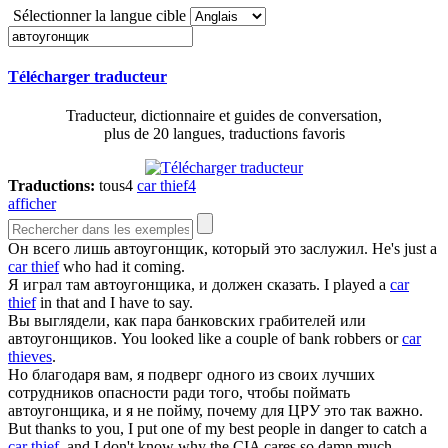
Sélectionner la langue cible
Télécharger traducteur
Traducteur, dictionnaire et guides de conversation,
plus de 20 langues, traductions favoris
Traductions:
tous
4
car thief
4
afficher
Он всего лишь
автоугонщик
, который это заслужил.
He's just a
car thief
who had it coming.
Я играл там
автоугонщика
, и должен сказать.
I played a
car
thief
in that and I have to say.
Вы выглядели, как пара банковских грабителей или
автоугонщиков
.
You looked like a couple of bank robbers or
car
thieves
.
Но благодаря вам, я подверг одного из своих лучших
сотрудников опасности ради того, чтобы поймать
автоугонщика
, и я не пойму, почему для ЦРУ это так важно.
But thanks to you, I put one of my best people in danger to catch a
car thief
, and I don't know why the CIA cares so damn much.