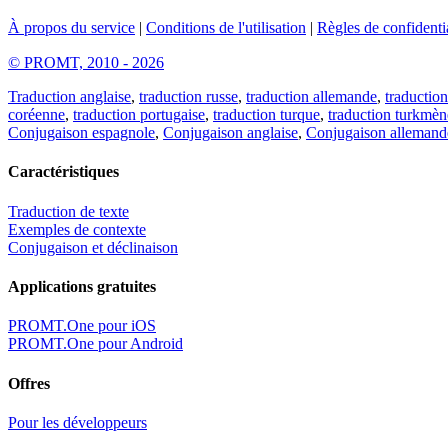
À propos du service
|
Conditions de l'utilisation
|
Règles de confidentia
© PROMT, 2010 - 2026
Traduction anglaise
,
traduction russe
,
traduction allemande
,
traduction
coréenne
,
traduction portugaise
,
traduction turque
,
traduction turkmèn
Conjugaison espagnole
,
Conjugaison anglaise
,
Conjugaison allemand
Caractéristiques
Traduction de texte
Exemples de contexte
Conjugaison et déclinaison
Applications gratuites
PROMT.One pour iOS
PROMT.One pour Android
Offres
Pour les développeurs