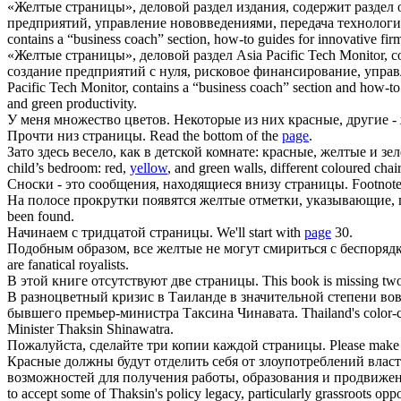
«
Желтые
страницы
», деловой раздел издания, содержит разде
предприятий, управление нововведениями, передача технологи
contains a “business coach” section, how-to guides for innovative firm
«
Желтые
страницы
», деловой раздел Asia Pacific Tech Monito
создание предприятий с нуля, рисковое финансирование, управ
Pacific Tech Monitor, contains a “business coach” section and how-to 
and green productivity.
У меня множество цветов. Некоторые из них красные, другие -
Прочти низ
страницы
.
Read the bottom of the
page
.
Зато здесь весело, как в детской комнате: красные,
желтые
и зел
child’s bedroom: red,
yellow
, and green walls, different coloured cha
Сноски - это сообщения, находящиеся внизу
страницы
.
Footnote
На полосе прокрутки появятся
желтые
отметки, указывающие, г
been found.
Начинаем с тридцатой
страницы
.
We'll start with
page
30.
Подобным образом, все
желтые
не могут смириться с беспоряд
are fanatical royalists.
В этой книге отсутствуют две
страницы
.
This book is missing t
В разноцветный кризис в Таиланде в значительной степени во
бывшего премьер-министра Таксина Чинавата.
Thailand's color-c
Minister Thaksin Shinawatra.
Пожалуйста, сделайте три копии каждой
страницы
.
Please make 
Красные должны будут отделить себя от злоупотреблений влас
возможностей для получения работы, образования и продвижен
to accept some of Thaksin's policy legacy, particularly grassroots oppo