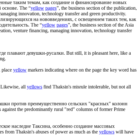
щенные таким темам, как создание и финансирование новых
 основе.
The “
yellow
pages
”, the business section of the publication,
 managing innovation, technology transfer and green productivity.
циализирующихся на нововведениях, с освещением таких тем, как
одительность.
The “
yellow
pages
”, the business section of the Asia
reation, venture financing, managing innovation, technology transfer
 где плавают девушки-русалки.
But still, it is pleasant here, like a
ing.
l place
yellow
markers indicating where on the page the key word has
Likewise, all
yellows
find Thaksin's misrule intolerable, but not all
ашки против преимущественно сельских "красных" колонн
ts against the predominantly rural "red" columns of former Prime
ское наследие Таксина, особенно создание массовых
ves from Thaksin's abuses of power as much as the
yellows
will have