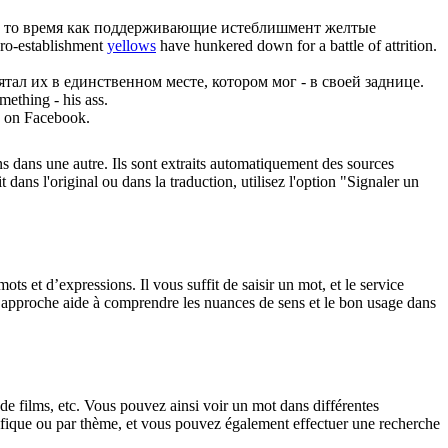
 в то время как поддерживающие истеблишмент
желтые
 pro-establishment
yellows
have hunkered down for a battle of attrition.
тал их в единственном месте, котором мог - в своей заднице.
mething - his ass.
on Facebook.
ons dans une autre. Ils sont extraits automatiquement des sources
dans l'original ou dans la traduction, utilisez l'option "Signaler un
 et d’expressions. Il vous suffit de saisir un mot, et le service
tte approche aide à comprendre les nuances de sens et le bon usage dans
 de films, etc. Vous pouvez ainsi voir un mot dans différentes
spécifique ou par thème, et vous pouvez également effectuer une recherche