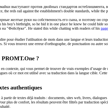
е майки выступают против двойных стандартов истеблишмента,
ce, the reds rail against the establishment's double standards, while the
жирные
желтые
руки на собственность его сына, и поэтому он спря
his boy's birthright, so he hid it in one place he knew he could hide so
ы
на "Фейсбуке".
He stated this while chatting with readers of his
page
dire pour étudier l'utilisation de mots dans une langue et leurs traducti
. Si vous trouvez une erreur d'orthographe, de ponctuation ou autre soit 
sur PROMT.One ?
 contexte, qui vous permet de trouver de vrais exemples d’usage de mots
ingues où ce mot est utilisé avec sa traduction dans la langue cible. Ce
extes authentiques
partir de textes déjà traduits : documents, sites web, livres, dialogues
 Pour plus de confort, les résultats peuvent être filtrés par traduction 
uhaité.