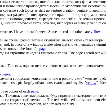
л о «бизнес-наставниках», пособия для новаторских фирм, посвя
и и повышение производительности на экологически безопасной
s covering such topics as start-up venture creation, venture financing,
r, содержат раздел «бизнес-тренер» и справочники для фирм, спе
ление нововведениями, передача технологий и «зеленая» произв
guides for innovative firms, covering such topics as start-up venture c
желтые
.
I have a lot of flowers. Some are red and others are
yellow
.
еные стены, разноцветные стульчики, вместо окон - телевизоры,
irs, and, in place of a window, a television that shows mermaids swimm
s are notes at the foot of a
page
.
де на странице найдены ключевые слова.
The page's scroll bar wil
ками Таксина, однако не все являются фанатичными роялистами.
wo
pages
.
влечены городские, консервативные и роялистские "
желтые
" руб
oated crisis pits largely urban, conservative, and royalist "
yellow
" shir
three copies of each
page
.
тью Таксина, а
желтые
должны будут принять некоторое политиче
ия по социальной лестнице.
The reds will need to distance themsel
rtunities for jobs, education, and upward mobility.