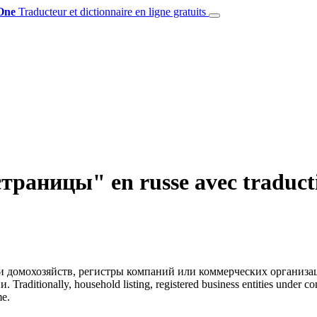
One
Traducteur et dictionnaire en ligne gratuits
траницы" en russe avec traducti
и домохозяйств, регистры компаний или коммерческих организа
и.
Traditionally, household listing, registered business entities under c
me.