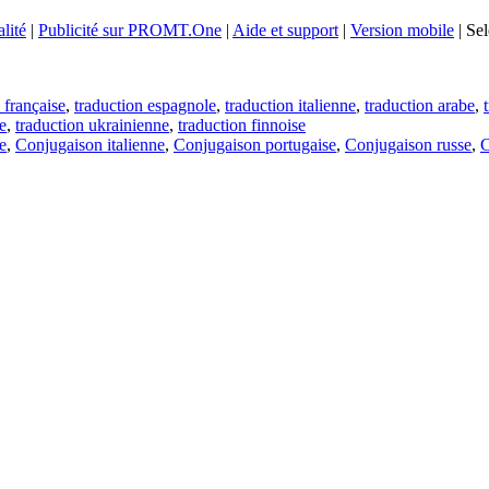
lité
|
Publicité sur PROMT.One
|
Aide et support
|
Version mobile
|
Sel
 française
,
traduction espagnole
,
traduction italienne
,
traduction arabe
,
e
,
traduction ukrainienne
,
traduction finnoise
e
,
Conjugaison italienne
,
Conjugaison portugaise
,
Conjugaison russe
,
C