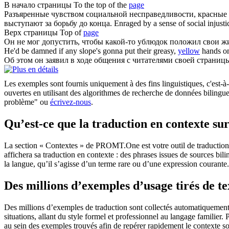
В начало
страницы
To the top of the
page
Разъяренные чувством социальной несправедливости, красны
выступают за борьбу до конца.
Enraged by a sense of social injusti
Верх
страницы
Top of
page
Он не мог допустить, чтобы какой-то ублюдок положил свои 
He'd be damned if any slope's gonna put their greasy,
yellow
hands on 
Об этом он заявил в ходе общения с читателями своей
страниц
Les exemples sont fournis uniquement à des fins linguistiques, c'est-à-
ouvertes en utilisant des algorithmes de recherche de données bilingues
problème" ou
écrivez-nous
.
Qu’est-ce que la traduction en contexte 
La section « Contextes » de PROMT.One est votre outil de traduction en
affichera sa traduction en contexte : des phrases issues de sources bil
la langue, qu’il s’agisse d’un terme rare ou d’une expression courante.
Des millions d’exemples d’usage tirés de t
Des millions d’exemples de traduction sont collectés automatiquement à 
situations, allant du style formel et professionnel au langage familier.
au sein des exemples trouvés afin de repérer rapidement le contexte so