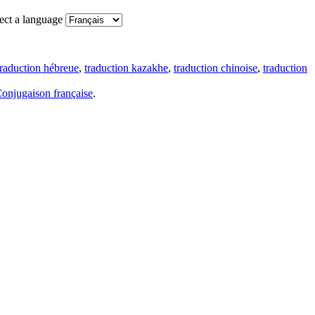
ect a language
traduction hébreue
,
traduction kazakhe
,
traduction chinoise
,
traduction
onjugaison française
.