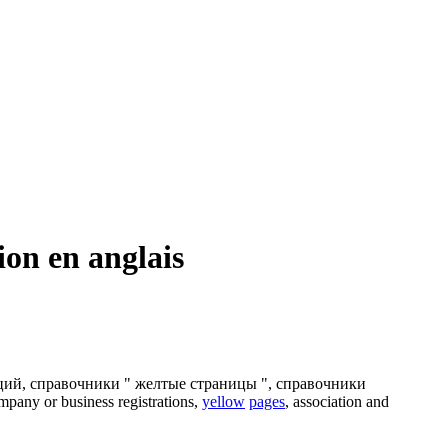
on en anglais
ций, справочники "
желтые страницы
", справочники
ompany or business registrations,
yellow
pages
, association and