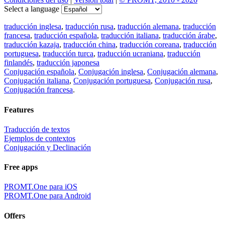
Select a language
traducción inglesa
,
traducción rusa
,
traducción alemana
,
traducción
francesa
,
traducción española
,
traducción italiana
,
traducción árabe
,
traducción kazaja
,
traducción china
,
traducción coreana
,
traducción
portuguesa
,
traducción turca
,
traducción ucraniana
,
traducción
finlandés
,
traducción japonesa
Conjugación española
,
Conjugación inglesa
,
Conjugación alemana
,
Conjugación italiana
,
Conjugación portuguesa
,
Conjugación rusa
,
Conjugación francesa
.
Features
Traducción de textos
Ejemplos de contextos
Conjugación y Declinación
Free apps
PROMT.One para iOS
PROMT.One para Android
Offers