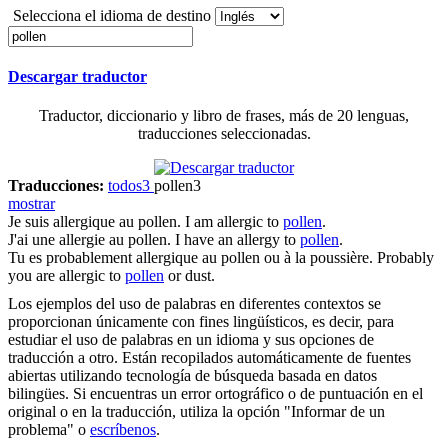
Selecciona el idioma de destino
Descargar traductor
Traductor, diccionario y libro de frases, más de 20 lenguas,
traducciones seleccionadas.
Traducciones:
todos
3
pollen
3
mostrar
Je suis allergique au
pollen
.
I am allergic to
pollen
.
J'ai une allergie au
pollen
.
I have an allergy to
pollen
.
Tu es probablement allergique au
pollen
ou à la poussière.
Probably
you are allergic to
pollen
or dust.
Los ejemplos del uso de palabras en diferentes contextos se
proporcionan únicamente con fines lingüísticos, es decir, para
estudiar el uso de palabras en un idioma y sus opciones de
traducción a otro. Están recopilados automáticamente de fuentes
abiertas utilizando tecnología de búsqueda basada en datos
bilingües. Si encuentras un error ortográfico o de puntuación en el
original o en la traducción, utiliza la opción "Informar de un
problema" o
escríbenos
.