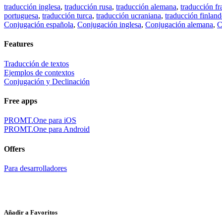
traducción inglesa
,
traducción rusa
,
traducción alemana
,
traducción fr
portuguesa
,
traducción turca
,
traducción ucraniana
,
traducción finland
Conjugación española
,
Conjugación inglesa
,
Conjugación alemana
,
C
Features
Traducción de textos
Ejemplos de contextos
Conjugación y Declinación
Free apps
PROMT.One para iOS
PROMT.One para Android
Offers
Para desarrolladores
Añadir a Favoritos