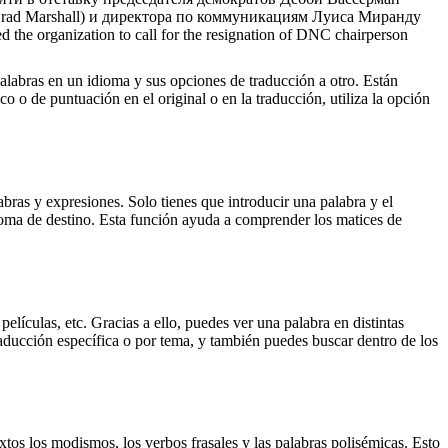
Brad Marshall) и директора по коммуникациям Луиса Миранду
ed the organization to call for the resignation of DNC chairperson
palabras en un idioma y sus opciones de traducción a otro. Están
o o de puntuación en el original o en la traducción, utiliza la opción
ras y expresiones. Solo tienes que introducir una palabra y el
dioma de destino. Esta función ayuda a comprender los matices de
elículas, etc. Gracias a ello, puedes ver una palabra en distintas
traducción específica o por tema, y también puedes buscar dentro de los
xtos los modismos, los verbos frasales y las palabras polisémicas. Esto