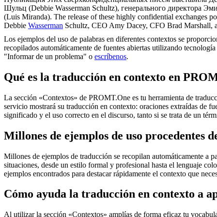
Шульц (Debbie Wasserman Schultz), генерального директора Э
(Luis Miranda).
The release of these highly confidential exchanges pos
Debbie
Wasserman
Schultz, CEO Amy Dacey, CFO Brad Marshall, a
Los ejemplos del uso de palabras en diferentes contextos se proporcion
recopilados automáticamente de fuentes abiertas utilizando tecnología 
"Informar de un problema" o
escríbenos
.
Qué es la traducción en contexto en PRO
La sección «Contextos» de PROMT.One es tu herramienta de traducción 
servicio mostrará su traducción en contexto: oraciones extraídas de f
significado y el uso correcto en el discurso, tanto si se trata de un t
Millones de ejemplos de uso procedentes de
Millones de ejemplos de traducción se recopilan automáticamente a parti
situaciones, desde un estilo formal y profesional hasta el lenguaje co
ejemplos encontrados para destacar rápidamente el contexto que neces
Cómo ayuda la traducción en contexto a a
Al utilizar la sección «Contextos» amplías de forma eficaz tu vocabula