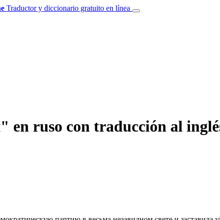
e
Traductor y diccionario gratuito en línea
 en ruso con traducción al inglé
ократическую партию в весьма незавидном свете и заставила у