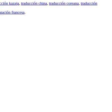
cción kazaja
,
traducción china
,
traducción coreana
,
traducción
gación francesa
.