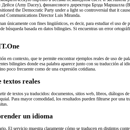
ми Дейси (Amy Dacey), финансового директора Брэда Маршалла (
itioned the Democratic Party under a light so controversial that it caus
nd Communications Director Luis Miranda.
an únicamente con fines lingüísticos, es decir, para estudiar el uso de 
de búsqueda basada en datos bilingües. Si encuentras un error ortográfic
MT.One
en contexto, que te permite encontrar ejemplos reales de uso de palab
uentes bilingües donde esa palabra aparece junto con su traducción al i
érmino poco frecuente como de una expresión cotidiana.
 textos reales
r de textos ya traducidos: documentos, sitios web, libros, diálogos de p
loquial. Para mayor comodidad, los resultados pueden filtrarse por una 
itas.
prender un idioma
rio. El servicio muestra claramente cómo se traducen en distintos conte