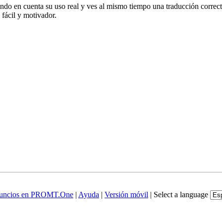
iendo en cuenta su uso real y ves al mismo tiempo una traducción correct
fácil y motivador.
uncios en PROMT.One
|
Ayuda
|
Versión móvil
|
Select a language