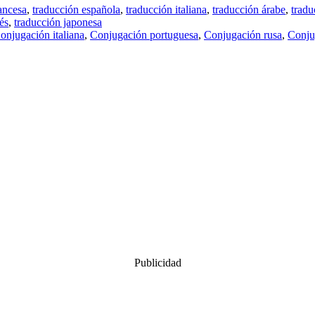
ancesa
,
traducción española
,
traducción italiana
,
traducción árabe
,
tradu
és
,
traducción japonesa
onjugación italiana
,
Conjugación portuguesa
,
Conjugación rusa
,
Conju
Publicidad