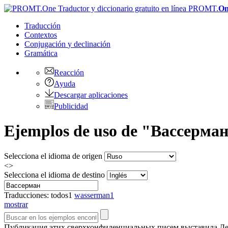
PROMT.
On
Traducción
Contextos
Conjugación
y declinación
Gramática
Reacción
Ayuda
Descargar aplicaciones
Publicidad
Ejemplos de uso de "Вассерман"
Selecciona el idioma de origen
<>
Selecciona el idioma de destino
Traducciones:
todos
1
wasserman
1
mostrar
Публикация этих сверхконфиденциальных писем выставила Дем