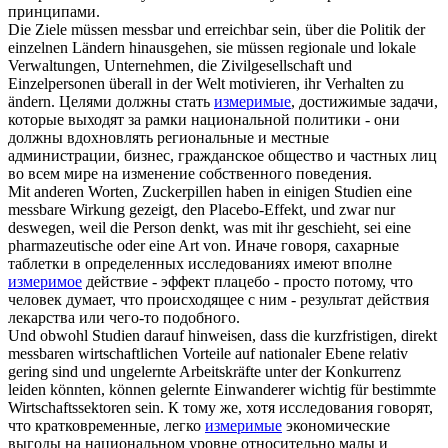
принципами.
Die Ziele müssen
messbar
und erreichbar sein, über die Politik der
einzelnen Ländern hinausgehen, sie müssen regionale und lokale
Verwaltungen, Unternehmen, die Zivilgesellschaft und
Einzelpersonen überall in der Welt motivieren, ihr Verhalten zu
ändern.
Целями должны стать
измеримые
, достижимые задачи,
которые выходят за рамки национальной политики - они
должны вдохновлять региональные и местные
администрации, бизнес, гражданское общество и частных лиц
во всем мире на изменение собственного поведения.
Mit anderen Worten, Zuckerpillen haben in einigen Studien eine
messbare
Wirkung gezeigt, den Placebo-Effekt, und zwar nur
deswegen, weil die Person denkt, was mit ihr geschieht, sei eine
pharmazeutische oder eine Art von.
Иначе говоря, сахарные
таблетки в определенных исследованиях имеют вполне
измеримое
действие - эффект плацебо - просто потому, что
человек думает, что происходящее с ним - результат действия
лекарства или чего-то подобного.
Und obwohl Studien darauf hinweisen, dass die kurzfristigen, direkt
messbaren
wirtschaftlichen Vorteile auf nationaler Ebene relativ
gering sind und ungelernte Arbeitskräfte unter der Konkurrenz
leiden könnten, können gelernte Einwanderer wichtig für bestimmte
Wirtschaftssektoren sein.
К тому же, хотя исследования говорят,
что кратковременные, легко
измеримые
экономические
выгоды на национальном уровне относительно малы и