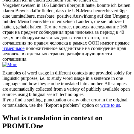
Vorgehensweisen in 166 Ländern überprüft hatte, konnte ich keinen
klaren Beweis dafür finden, dass die UN-Menschenrechtsverträge
eine unmittelbare,
messbare
, positive Auswirkung auf den Umgang
mit den Menschenrechten in einzelnen Ländern, die sie ratifiziert
hatten, gehabt haben.
Тем не менее, проведя исследование 166
стран на предмет соблюдения прав человека за период в 40
лет, я не обнаружила явных доказательств того, что
соглашения по правам человека в рамках ООН имеют прямое
измеримое
положительное воздействие на соблюдение прав
человека в отдельных странах, ратифицирующих эти
соглашения.
Examples of word usage in different contexts are provided solely for
linguistic purposes, i.e. to study word usage in a sentence in one
language and how they can be translated into another. All samples
are automatically collected from a variety of publicly available open
sources using bilingual search technologies.
If you find a spelling, punctuation or any other error in the original
or translation, use the "Report a problem" option or
write to us
.
What is translation in context on
PROMT.One