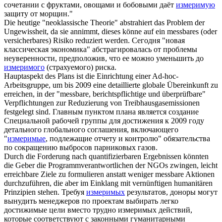
сочетании с фруктами, овощами и бобовыми даёт
измеримую
защиту от морщин."
Die heutige "neoklassische Theorie" abstrahiert das Problem der
Ungewissheit, da sie annimmt, dieses könne auf ein
messbares
(oder
versicherbares) Risiko reduziert werden.
Сегодня "новая
классическая экономика" абстрагировалась от проблемы
неуверенности, предположив, что ее можно уменьшить до
измеримого
(страхуемого) риска.
Hauptaspekt des Plans ist die Einrichtung einer Ad-hoc-
Arbeitsgruppe, um bis 2009 eine detaillierte globale Übereinkunft zu
erreichen, in der "
messbare
, berichtspflichtige und überprüfbare"
Verpflichtungen zur Reduzierung von Treibhausgasemissionen
festgelegt sind.
Главным пунктом плана является создание
Специальной рабочей группы для достижения к 2009 году
детального глобального соглашения, включающего
"
измеримые
, подлежащие отчету и контролю" обязательства
по сокращению выбросов парниковых газов.
Durch die Forderung nach quantifizierbaren Ergebnissen könnten
die Geber die Programmverantwortlichen der NGOs zwingen, leicht
erreichbare Ziele zu formulieren anstatt weniger
messbare
Aktionen
durchzuführen, die aber im Einklang mit vernünftigen humanitären
Prinzipien stehen.
Требуя
измеримых
результатов, доноры могут
вынудить менеджеров по проектам выбирать легко
достижимые цели вместо трудно измеримых действий,
которые соответствуют с законными гуманитарными