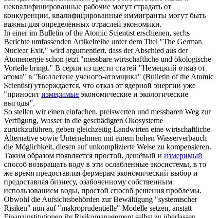
неквалифицированные рабочие могут страдать от
конкуренции, квалифицированные иммигранты могут быть
важны для определённых отраслей экономики.
In einer im Bulletin of the Atomic Scientist erschienen, sechs
Berichte umfassenden Artikelreihe unter dem Titel "The German
Nuclear Exit," wird argumentiert, dass der Abschied aus der
Atomenergie schon jetzt "
messbare
wirtschaftliche und ökologische
Vorteile bringt."
В серии из шести статей "Немецкий отказ от
атома" в "Бюллетене ученого-атомщика" (Bulletin of the Atomic
Scientist) утверждается, что отказ от ядерной энергии уже
"приносит
измеримые
экономические и экологические
выгоды".
So stellen wir einen einfachen, preiswerten und
messbaren
Weg zur
Verfügung, Wasser in die geschädigten Ökosysteme
zurückzuführen, geben gleichzeitig Landwirten eine wirtschaftliche
Alternative sowie Unternehmen mit einem hohen Wasserverbauch
die Möglichkeit, diesen auf unkomplizierte Weise zu kompensieren.
Таким образом появляется простой, дешёвый и
измеримый
способ возвращать воду в эти ослабленные экосистемы, в то
же время предоставляя фермерам экономический выбор и
предоставляя бизнесу, озабоченному собственным
использованием воды, простой способ решения проблемы.
Obwohl die Aufsichtsbehörden zur Bewältigung "systemischer
Risiken" nun auf "makroprudentielle" Modelle setzen, anstatt
Finanzinstitutionen ihr Risikomanagement selbst zu überlassen,