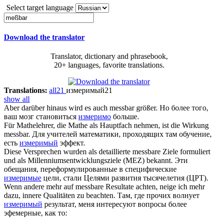
Select target language
Download the translator
Translator, dictionary and phrasebook,
20+ languages, favorite translations.
Translations:
all
21
измеримый
21
show all
Aber darüber hinaus wird es auch
messbar
größer.
Но более того,
ваш мозг становиться
измеримо
больше.
Für Mathelehrer, die Mathe als Hauptfach nehmen, ist die Wirkung
messbar
.
Для учителей математики, проходящих там обучение,
есть
измеримый
эффект.
Diese Versprechen wurden als detaillierte
messbare
Ziele formuliert
und als Millenniumsentwicklungsziele (MEZ) bekannt.
Эти
обещания, переформулированные в специфические
измеримые
цели, стали Целями развития тысячелетия (ЦРТ).
Wenn andere mehr auf
messbare
Resultate achten, neige ich mehr
dazu, innere Qualitäten zu beachten.
Там, где прочих волнует
измеримый
результат, меня интересуют вопросы более
эфемерные, как то: