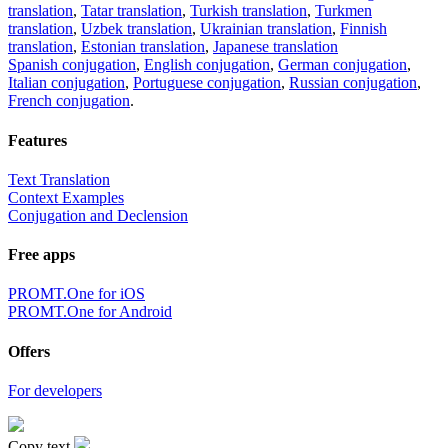
translation
,
Tatar translation
,
Turkish translation
,
Turkmen
translation
,
Uzbek translation
,
Ukrainian translation
,
Finnish
translation
,
Estonian translation
,
Japanese translation
Spanish conjugation
,
English conjugation
,
German conjugation
,
Italian conjugation
,
Portuguese conjugation
,
Russian conjugation
,
French conjugation
.
Features
Text Translation
Context Examples
Conjugation and Declension
Free apps
PROMT.One for iOS
PROMT.One for Android
Offers
For developers
Copy text