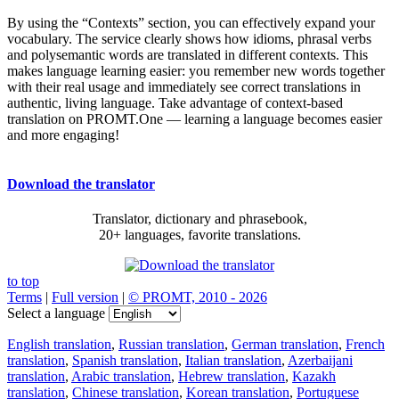
By using the “Contexts” section, you can effectively expand your
vocabulary. The service clearly shows how idioms, phrasal verbs
and polysemantic words are translated in different contexts. This
makes language learning easier: you remember new words together
with their real usage and immediately see correct translations in
authentic, living language. Take advantage of context-based
translation on PROMT.One — learning a language becomes easier
and more engaging!
Download the translator
Translator, dictionary and phrasebook,
20+ languages, favorite translations.
to top
Terms
|
Full version
|
© PROMT, 2010 - 2026
Select a language
English translation
,
Russian translation
,
German translation
,
French
translation
,
Spanish translation
,
Italian translation
,
Azerbaijani
translation
,
Arabic translation
,
Hebrew translation
,
Kazakh
translation
,
Chinese translation
,
Korean translation
,
Portuguese