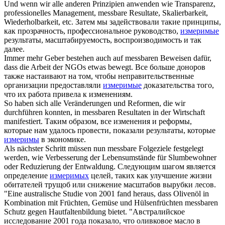
Und wenn wir alle anderen Prinzipien anwenden wie Transparenz,
professionelles Management,
messbare
Resultate, Skalierbarkeit,
Wiederholbarkeit, etc.
Затем мы задействовали такие принципы,
как прозрачность, профессиональное руководство,
измеримые
результаты, масштабируемость, воспроизводимость и так
далее.
Immer mehr Geber bestehen auch auf
messbaren
Beweisen dafür,
dass die Arbeit der NGOs etwas bewegt.
Все больше доноров
также настаивают на том, чтобы неправительственные
организации предоставляли
измеримые
доказательства того,
что их работа привела к изменениям.
So haben sich alle Veränderungen und Reformen, die wir
durchführen konnten, in
messbaren
Resultaten in der Wirtschaft
manifestiert.
Таким образом, все изменения и реформы,
которые нам удалось провести, показали результаты, которые
измеримы
в экономике.
Als nächster Schritt müssen nun
messbare
Folgeziele festgelegt
werden, wie Verbesserung der Lebensumstände für Slumbewohner
oder Reduzierung der Entwaldung.
Следующим шагом является
определение
измеримых
целей, таких как улучшение жизни
обитателей трущоб или снижение масштабов вырубки лесов.
"Eine australische Studie von 2001 fand heraus, dass Olivenöl in
Kombination mit Früchten, Gemüse und Hülsenfrüchten
messbaren
Schutz gegen Hautfaltenbildung bietet.
"Австралийское
исследование 2001 года показало, что оливковое масло в