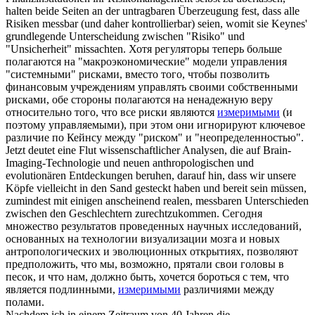
halten beide Seiten an der untragbaren Überzeugung fest, dass alle
Risiken
messbar
(und daher kontrollierbar) seien, womit sie Keynes'
grundlegende Unterscheidung zwischen "Risiko" und
"Unsicherheit" missachten.
Хотя регуляторы теперь больше
полагаются на "макроэкономические" модели управления
"системными" рисками, вместо того, чтобы позволить
финансовым учреждениям управлять своими собственными
рисками, обе стороны полагаются на ненадежную веру
относительно того, что все риски являются
измеримыми
(и
поэтому управляемыми), при этом они игнорируют ключевое
различие по Кейнсу между "риском" и "неопределенностью".
Jetzt deutet eine Flut wissenschaftlicher Analysen, die auf Brain-
Imaging-Technologie und neuen anthropologischen und
evolutionären Entdeckungen beruhen, darauf hin, dass wir unsere
Köpfe vielleicht in den Sand gesteckt haben und bereit sein müssen,
zumindest mit einigen anscheinend realen,
messbaren
Unterschieden
zwischen den Geschlechtern zurechtzukommen.
Сегодня
множество результатов проведенных научных исследований,
основанных на технологии визуализации мозга и новых
антропологических и эволюционных открытиях, позволяют
предположить, что мы, возможно, прятали свои головы в
песок, и что нам, должно быть, хочется бороться с тем, что
является подлинными,
измеримыми
различиями между
полами.
Nachdem ich in einem Zeitraum von 40 Jahren die