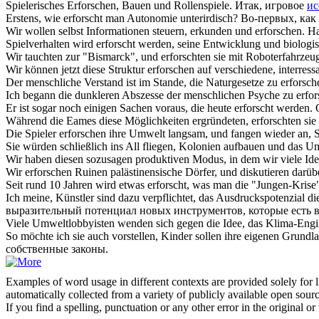
Spielerisches
Erforschen
, Bauen und Rollenspiele.
Итак, игровое
ис
Erstens, wie
erforscht
man Autonomie unterirdisch?
Во-первых, как
Wir wollen selbst Informationen steuern, erkunden und
erforschen
.
На
Spielverhalten wird
erforscht
werden, seine Entwicklung und biologi
Wir tauchten zur "Bismarck", und
erforschten
sie mit Roboterfahrzeu
Wir können jetzt diese Struktur
erforschen
auf verschiedene, interress
Der menschliche Verstand ist im Stande, die Naturgesetze zu
erforsch
Ich begann die dunkleren Abszesse der menschlichen Psyche zu
erfo
Er ist sogar noch einigen Sachen voraus, die heute
erforscht
werden.
Während die Eames diese Möglichkeiten ergründeten,
erforschten
sie
Die Spieler
erforschen
ihre Umwelt langsam, und fangen wieder an, 
Sie würden schließlich ins All fliegen, Kolonien aufbauen und das 
Wir haben diesen sozusagen produktiven Modus, in dem wir viele Id
Wir
erforschen
Ruinen palästinensische Dörfer, und diskutieren darüb
Seit rund 10 Jahren wird etwas
erforscht
, was man die "Jungen-Krise"
Ich meine, Künstler sind dazu verpflichtet, das Ausdruckspotenzial 
выразительный потенциал новых инструментов, которые есть 
Viele Umweltlobbyisten wenden sich gegen die Idee, das Klima-Engi
So möchte ich sie auch vorstellen, Kinder sollen ihre eigenen Grund
собственные законы.
Examples of word usage in different contexts are provided solely for l
automatically collected from a variety of publicly available open sour
If you find a spelling, punctuation or any other error in the original o