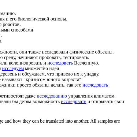
ормацию.
ия и его биологической основы.
 роботов.
ными способами.
.
а.
ожности, они также исследовали физические объекты.
среду, начинают пробовать, тестировать.
чали колонизировать и
исследовать
Вселенную.
ы
исследуем
множество идей.
ревень и обсуждаем, что привело их к упадку.
е называют "кризисом юного возраста".
дожники просто обязаны делать, так это
исследовать
ротивостоят даже
исследованию
управления климатом.
давали бы детям возможность
исследовать
и открывать свои
ge and how they can be translated into another. All samples are