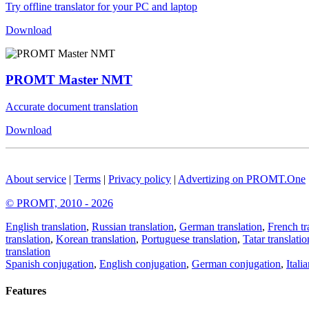
Try offline translator for your PC and laptop
Download
PROMT Master NMT
Accurate document translation
Download
About service
|
Terms
|
Privacy policy
|
Advertizing on PROMT.One
© PROMT, 2010 - 2026
English translation
,
Russian translation
,
German translation
,
French tr
translation
,
Korean translation
,
Portuguese translation
,
Tatar translatio
translation
Spanish conjugation
,
English conjugation
,
German conjugation
,
Itali
Features