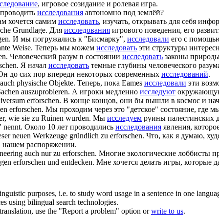
следование
, игровое созидание и ролевая игра.
 проводить
исследования
автономно под землёй?
м хочется самим
исследовать
, изучать, открывать для себя инф
sche Grundlage.
Для
исследования
игрового поведения, его развит
gen.
И мы погружались к "Бисмарку",
исследовали
его с помощью
ante Weise.
Теперь мы можем
исследовать
эти структуры интерес
en
.
Человеческий разум в состоянии
исследовать
законы природы
rschen
.
Я начал
исследовать
темные глубины человеческого разум
Он до сих пор впереди некоторых современных
исследований
.
 auch physische Objekte.
Теперь, пока Eames
исследовали
эти возм
Sachen auszuprobieren.
А игроки медленно
исследуют
окружающую 
Universum
erforschen
.
В конце концов, они бы вышли в космос и на
een
erforschen
.
Мы проходим через это "детское" состояние, где м
er, wie sie zu Ruinen wurden.
Мы
исследуем
руины палестинских де
 nennt.
Около 10 лет проводились
исследования
явления, которо
dieser neuen Werkzeuge gründlich zu
erforschen
.
Что, как я думаю, ху
в нашем распоряжении.
neering auch nur zu
erforschen
.
Многие экологические лоббисты п
lagen
erforschen
und entdecken.
Мне хочется делать игры, которые 
inguistic purposes, i.e. to study word usage in a sentence in one langua
ces using bilingual search technologies.
r translation, use the "Report a problem" option or
write to us
.