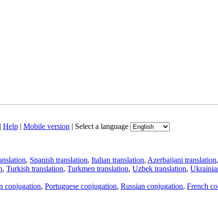
|
Help
|
Mobile version
|
Select a language
anslation
,
Spanish translation
,
Italian translation
,
Azerbaijani translation
n
,
Turkish translation
,
Turkmen translation
,
Uzbek translation
,
Ukrainian
an conjugation
,
Portuguese conjugation
,
Russian conjugation
,
French co