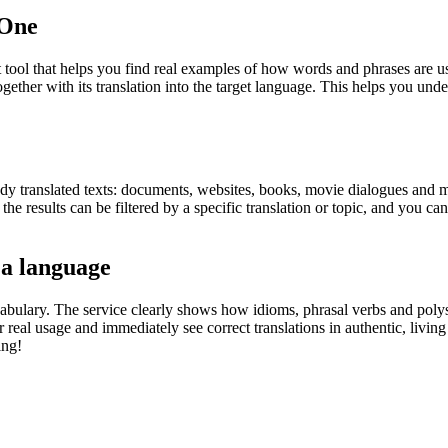
.One
ol that helps you find real examples of how words and phrases are used
gether with its translation into the target language. This helps you un
eady translated texts: documents, websites, books, movie dialogues and m
he results can be filtered by a specific translation or topic, and you c
 a language
abulary. The service clearly shows how idioms, phrasal verbs and polys
real usage and immediately see correct translations in authentic, livin
ing!