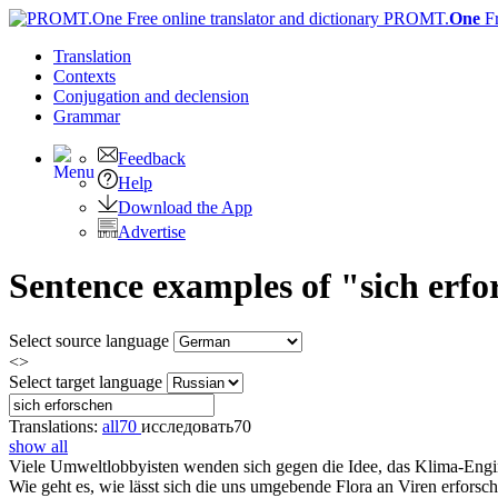
PROMT.
One
F
Translation
Contexts
Conjugation
and declension
Grammar
Feedback
Help
Download the App
Advertise
Sentence examples of "sich erf
Select source language
<>
Select target language
Translations:
all
70
исследовать
70
show all
Viele Umweltlobbyisten wenden
sich
gegen die Idee, das Klima-Engi
Wie geht es, wie lässt
sich
die uns umgebende Flora an Viren
erforsc