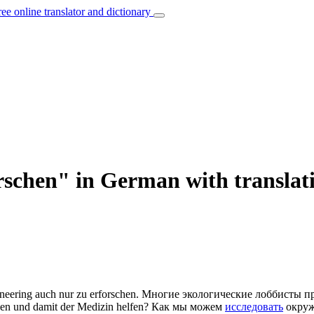
ree online translator and dictionary
orschen" in German with transla
neering auch nur zu
erforschen
.
Многие экологические лоббисты п
hen
und damit der Medizin helfen?
Как мы можем
исследовать
окруж