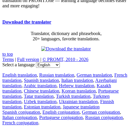
translation on PROMT.One — learning a language becomes easier
and more engaging!
Download the translator
Translator, dictionary and phrasebook,
20+ languages, favorite translations.
to top
Terms
|
Full version
|
© PROMT, 2010 - 2026
Select a language
English translation
,
Russian translation
,
German translation
,
French
translation
,
Spanish translation
,
Italian translation
,
Azerbaijani
translation
,
Arabic translation
,
Hebrew translation
,
Kazakh
translation
,
Chinese translation
,
Korean translation
,
Portuguese
translation
,
Tatar translation
,
Turkish translation
,
Turkmen
translation
,
Uzbek translation
,
Ukrainian translation
,
Finnish
translation
,
Estonian translation
,
Japanese translation
Spanish conjugation
,
English conjugation
,
German conjugation
,
Italian conjugation
,
Portuguese conjugation
,
Russian conjugation
,
French conjugation
.