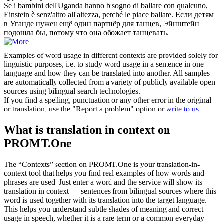
Se i bambini dell'Uganda hanno bisogno di ballare con qualcuno,
Einstein
è senz'altro all'altezza, perché le piace ballare.
Если детям
в Уганде нужен ещё один партнёр для танцев,
Эйнштейн
подошла бы, потому что она обожает танцевать.
Examples of word usage in different contexts are provided solely for
linguistic purposes, i.e. to study word usage in a sentence in one
language and how they can be translated into another. All samples
are automatically collected from a variety of publicly available open
sources using bilingual search technologies.
If you find a spelling, punctuation or any other error in the original
or translation, use the "Report a problem" option or
write to us
.
What is translation in context on
PROMT.One
The “Contexts” section on PROMT.One is your translation-in-
context tool that helps you find real examples of how words and
phrases are used. Just enter a word and the service will show its
translation in context — sentences from bilingual sources where this
word is used together with its translation into the target language.
This helps you understand subtle shades of meaning and correct
usage in speech, whether it is a rare term or a common everyday