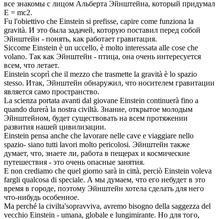
все знакомы с лицом Альберта
Эйнштейна
, который придумал
E = mc2.
Fu l'obiettivo che
Einstein
si prefisse, capire come funziona la
gravità.
И это была задачей, которую поставил перед собой
Эйнштейн
- понять, как работает гравитация.
Siccome
Einstein
è un uccello, è molto interessata alle cose che
volano.
Так как
Эйнштейн
- птица, она очень интересуется
всем, что летает.
Einstein
scoprì che il mezzo che trasmette la gravità è lo spazio
stesso.
Итак,
Эйнштейн
обнаружил, что носителем гравитации
является само пространство.
La scienza portata avanti dal giovane
Einstein
continuerà fino a
quando durerà la nostra civiltà.
Знание, открытое молодым
Эйнштейном
, будет существовать на всем протяжении
развития нашей цивилизации.
Einstein
pensa anche che lavorare nelle cave e viaggiare nello
spazio- siano tutti lavori molto pericolosi.
Эйнштейн
также
думает, что, знаете ли, работа в пещерах и космические
путешествия - это очень опасные занятия.
E non crediamo che quel giorno sarà in città, perciò
Einstein
voleva
fargli qualcosa di speciale.
А мы думаем, что его небудет в это
время в городе, поэтому
Эйнштейн
хотела сделать для него
что-нибудь особенное.
Ma perché la civilta'sopravviva, avremo bisogno della saggezza del
vecchio
Einstein
- umana, globale e lungimirante.
Но для того,