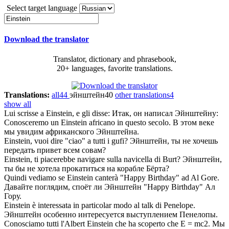
Select target language
Download the translator
Translator, dictionary and phrasebook,
20+ languages, favorite translations.
Translations:
all
44
эйнштейн
40
other translations
4
show all
Lui scrisse a
Einstein
, e gli disse:
Итак, он написал
Эйнштейну
:
Conosceremo un
Einstein
africano in questo secolo.
В этом веке
мы увидим африканского
Эйнштейна
.
Einstein
, vuoi dire "ciao" a tutti i gufi?
Эйнштейн
, ты не хочешь
передать привет всем совам?
Einstein
, ti piacerebbe navigare sulla navicella di Burt?
Эйнштейн
,
ты бы не хотела прокатиться на корабле Бёрта?
Quindi vediamo se
Einstein
canterà "Happy Birthday" ad Al Gore.
Давайте поглядим, споёт ли
Эйнштейн
"Happy Birthday" Ал
Гору.
Einstein
è interessata in particolar modo al talk di Penelope.
Эйнштейн
особенно интересуется выступлением Пенелопы.
Conosciamo tutti l'Albert
Einstein
che ha scoperto che E = mc2.
Мы