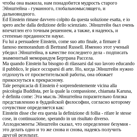
чтобы она выжила, нам понадобится мудрость старого
Эйнштейна
- гуманного, глобальномыслящего, и
дальновидного.
Ed
Einstein
rimase davvero colpito da questa soluzione esatta, e io
spero anche dalla dedizione dello scienziato.
Эйнштейн
был очень
впечатлен его точным решением, а также, я надеюсь, и
степенью преданности науке.
Fu lui a persuadere
Einstein
, come suo atto finale, a firmare il
famoso memorandum di Bertrand Russell.
Именно этот ученый
убедил
Эйнштейна
, в качестве последнего дела - подписать
знаменитый меморандум Бертрана Рассела.
Ma quando
Einstein
ha bisogno di rilassarsi dal suo lavoro educando
il pubblico, le piace occuparsi di arte.
Но, когда
Эйнштейн
нужно
отдохнуть от просветительской работы, она обожает
прикоснуться к прекрасному.
Tale perspicacia di
Einstein
è sorprendentemente vicina alla
psicologia Buddista, per la quale la compassione, chiamata Karuna,
è definita come:
Эта мысль
Эйнштейна
поразительно близка
представлению в буддийской философии, согласно которому
сочувствие определяется как:
Einstein
disse che era questa la definizione di follia - rifare le stesse
cose, in continuazione, sperando in un risultato diverso.
Аплодисменты
Эйнштейн
сказал, что определение безумия -
это делать одно и то же снова и снова, надеясь получить
другой результат.