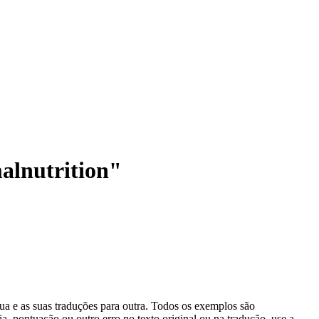
alnutrition"
gua e as suas traduções para outra. Todos os exemplos são
, pontuação ou outro erro no texto original ou na tradução, use a