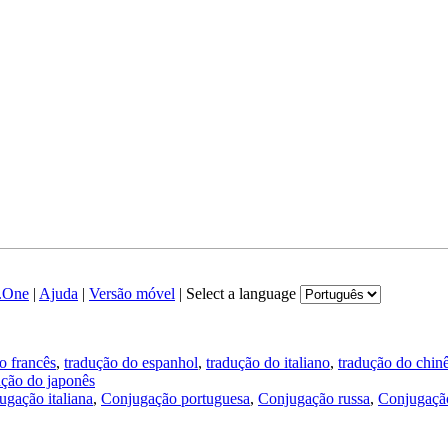
.One
|
Ajuda
|
Versão móvel
|
Select a language
o francês
,
tradução do espanhol
,
tradução do italiano
,
tradução do chin
ução do japonês
ugação italiana
,
Conjugação portuguesa
,
Conjugação russa
,
Conjugação