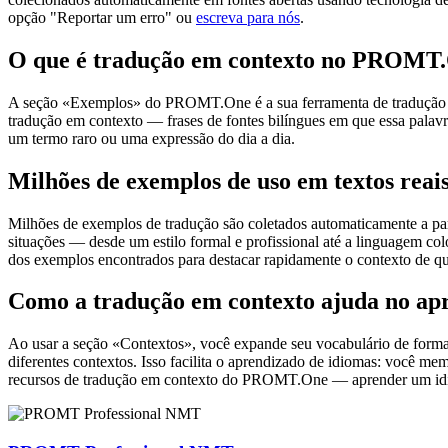
opção "Reportar um erro" ou
escreva para nós
.
O que é tradução em contexto no PROMT
A seção «Exemplos» do PROMT.One é a sua ferramenta de tradução em c
tradução em contexto — frases de fontes bilíngues em que essa palavra
um termo raro ou uma expressão do dia a dia.
Milhões de exemplos de uso em textos reai
Milhões de exemplos de tradução são coletados automaticamente a parti
situações — desde um estilo formal e profissional até a linguagem co
dos exemplos encontrados para destacar rapidamente o contexto de qu
Como a tradução em contexto ajuda no ap
Ao usar a seção «Contextos», você expande seu vocabulário de forma e
diferentes contextos. Isso facilita o aprendizado de idiomas: você m
recursos de tradução em contexto do PROMT.One — aprender um idiom