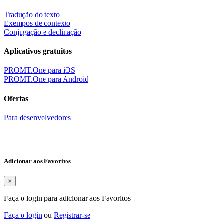
Tradução do texto
Exempos de contexto
Conjugação e declinação
Aplicativos gratuitos
PROMT.One para iOS
PROMT.One para Android
Ofertas
Para desenvolvedores
Adicionar aos Favoritos
×
Faça o login para adicionar aos Favoritos
Faça o login
ou
Registrar-se