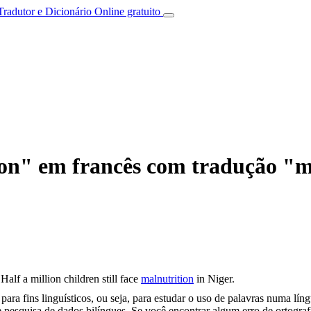
Tradutor e Dicionário Online gratuito
ion" em francês com tradução "m
Half a million children still face
malnutrition
in Niger.
ara fins linguísticos, ou seja, para estudar o uso de palavras numa lín
pesquisa de dados bilíngues. Se você encontrar algum erro de ortografia