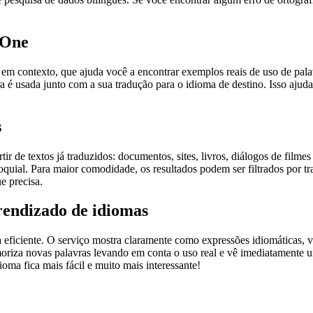
.One
ontexto, que ajuda você a encontrar exemplos reais de uso de palavra
 é usada junto com a sua tradução para o idioma de destino. Isso ajuda
s
r de textos já traduzidos: documentos, sites, livros, diálogos de film
loquial. Para maior comodidade, os resultados podem ser filtrados por 
e precisa.
rendizado de idiomas
ficiente. O serviço mostra claramente como expressões idiomáticas, ve
emoriza novas palavras levando em conta o uso real e vê imediatamente 
a fica mais fácil e muito mais interessante!