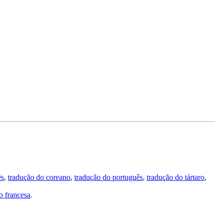
ês
,
tradução do coreano
,
tradução do português
,
tradução do tártaro
,
 francesa
.