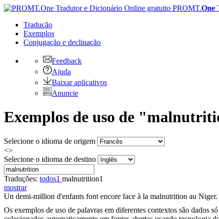
PROMT.
One
Tradução
Exemplos
Conjugação
e declinação
Feedback
Ajuda
Baixar aplicativos
Anuncie
Exemplos de uso de "malnutrit
Selecione o idioma de origem
<>
Selecione o idioma de destino
Traduções:
todos
1
malnutrition
1
mostrar
Un demi-million d'enfants font encore face à la
malnutrition
au Niger.
Os exemplos de uso de palavras em diferentes contextos são dados só p
colecionados automaticamente em fontes abertas usando tecnologia de 