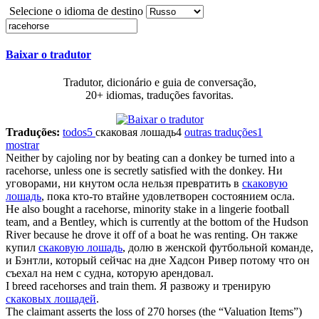
Selecione o idioma de destino
Baixar o tradutor
Tradutor, dicionário e guia de conversação,
20+ idiomas, traduções favoritas.
Traduções:
todos
5
скаковая лошадь
4
outras traduções
1
mostrar
Neither by cajoling nor by beating can a donkey be turned into a
racehorse
, unless one is secretly satisfied with the donkey.
Ни
уговорами, ни кнутом осла нельзя превратить в
скаковую
лошадь
, пока кто-то втайне удовлетворен состоянием осла.
He also bought a
racehorse
, minority stake in a lingerie football
team, and a Bentley, which is currently at the bottom of the Hudson
River because he drove it off of a boat he was renting.
Он также
купил
скаковую лошадь
, долю в женской футбольной команде,
и Бэнтли, который сейчас на дне Хадсон Ривер потому что он
съехал на нем с судна, которую арендовал.
I breed
racehorses
and train them.
Я развожу и тренирую
скаковых лошадей
.
The claimant asserts the loss of 270 horses (the “Valuation Items”)