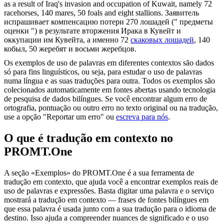
as a result of Iraq's invasion and occupation of Kuwait, namely 72
racehorses
, 140 mares, 50 foals and eight stallions.
Заявитель
испрашивает компенсацию потери 270 лошадей (" предметы
оценки ") в результате вторжения Ирака в Кувейт и
оккупации им Кувейта, а именно 72
скаковых лошадей
, 140
кобыл, 50 жеребят и восьми жеребцов.
Os exemplos de uso de palavras em diferentes contextos são dados
só para fins linguísticos, ou seja, para estudar o uso de palavras
numa língua e as suas traduções para outra. Todos os exemplos são
colecionados automaticamente em fontes abertas usando tecnologia
de pesquisa de dados bilíngues. Se você encontrar algum erro de
ortografia, pontuação ou outro erro no texto original ou na tradução,
use a opção "Reportar um erro" ou
escreva para nós
.
O que é tradução em contexto no
PROMT.One
A seção «Exemplos» do PROMT.One é a sua ferramenta de
tradução em contexto, que ajuda você a encontrar exemplos reais de
uso de palavras e expressões. Basta digitar uma palavra e o serviço
mostrará a tradução em contexto — frases de fontes bilíngues em
que essa palavra é usada junto com a sua tradução para o idioma de
destino. Isso ajuda a compreender nuances de significado e o uso