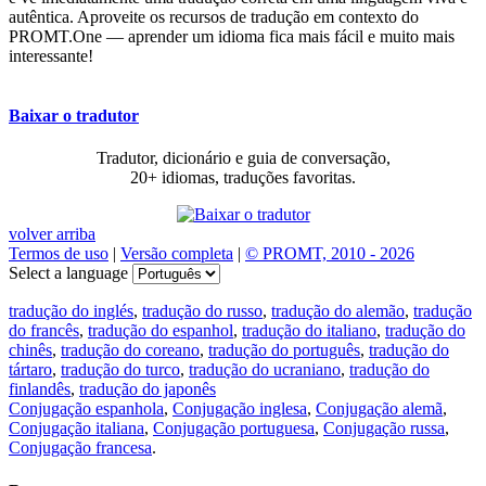
autêntica. Aproveite os recursos de tradução em contexto do
PROMT.One — aprender um idioma fica mais fácil e muito mais
interessante!
Baixar o tradutor
Tradutor, dicionário e guia de conversação,
20+ idiomas, traduções favoritas.
volver arriba
Termos de uso
|
Versão completa
|
© PROMT, 2010 - 2026
Select a language
tradução do inglés
,
tradução do russo
,
tradução do alemão
,
tradução
do francês
,
tradução do espanhol
,
tradução do italiano
,
tradução do
chinês
,
tradução do coreano
,
tradução do português
,
tradução do
tártaro
,
tradução do turco
,
tradução do ucraniano
,
tradução do
finlandês
,
tradução do japonês
Conjugação espanhola
,
Conjugação inglesa
,
Conjugação alemã
,
Conjugação italiana
,
Conjugação portuguesa
,
Conjugação russa
,
Conjugação francesa
.