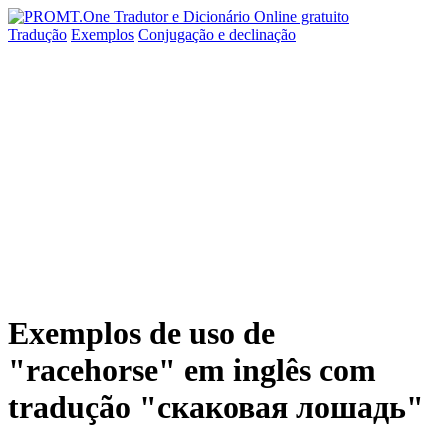
Tradução
Exemplos
Conjugação
e declinação
Exemplos de uso de
"racehorse" em inglês com
tradução "скаковая лошадь"