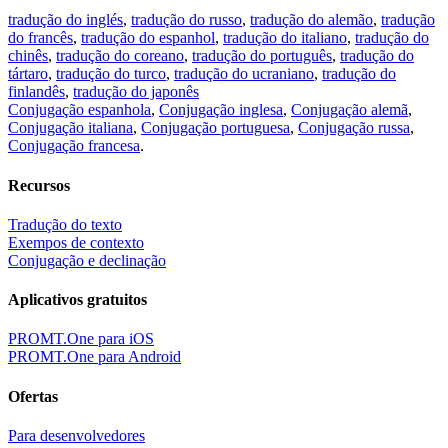
tradução do inglés
,
tradução do russo
,
tradução do alemão
,
tradução
do francês
,
tradução do espanhol
,
tradução do italiano
,
tradução do
chinês
,
tradução do coreano
,
tradução do português
,
tradução do
tártaro
,
tradução do turco
,
tradução do ucraniano
,
tradução do
finlandês
,
tradução do japonês
Conjugação espanhola
,
Conjugação inglesa
,
Conjugação alemã
,
Conjugação italiana
,
Conjugação portuguesa
,
Conjugação russa
,
Conjugação francesa
.
Recursos
Tradução do texto
Exempos de contexto
Conjugação e declinação
Aplicativos gratuitos
PROMT.One para iOS
PROMT.One para Android
Ofertas
Para desenvolvedores