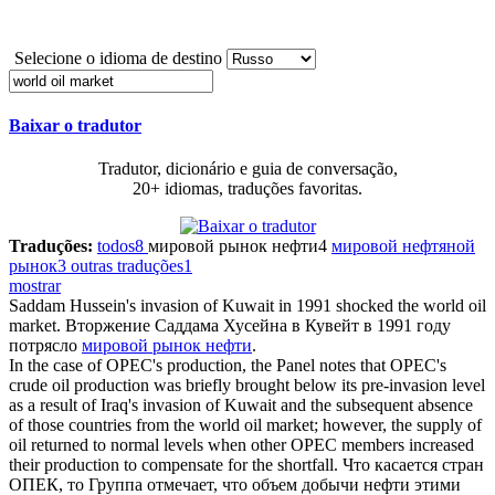
Selecione o idioma de destino
Baixar o tradutor
Tradutor, dicionário e guia de conversação,
20+ idiomas, traduções favoritas.
Traduções:
todos
8
мировой рынок нефти
4
мировой нефтяной
рынок
3
outras traduções
1
mostrar
Saddam Hussein's invasion of Kuwait in 1991 shocked the
world oil
market
.
Вторжение Саддама Хусейна в Кувейт в 1991 году
потрясло
мировой рынок нефти
.
In the case of OPEC's production, the Panel notes that OPEC's
crude oil production was briefly brought below its pre-invasion level
as a result of Iraq's invasion of Kuwait and the subsequent absence
of those countries from the
world oil market
; however, the supply of
oil returned to normal levels when other OPEC members increased
their production to compensate for the shortfall.
Что касается стран
ОПЕК, то Группа отмечает, что объем добычи нефти этими