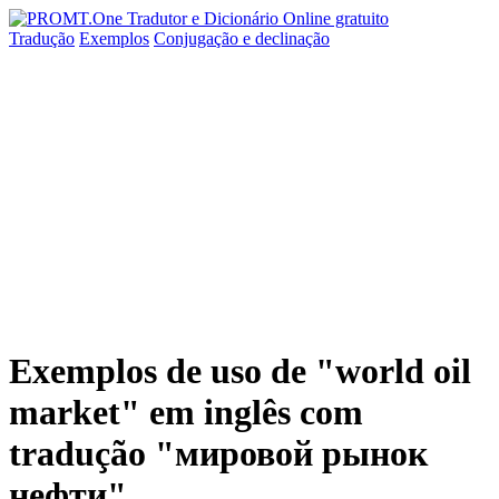
Tradução
Exemplos
Conjugação
e declinação
Exemplos de uso de "world oil
market" em inglês com
tradução "мировой рынок
нефти"