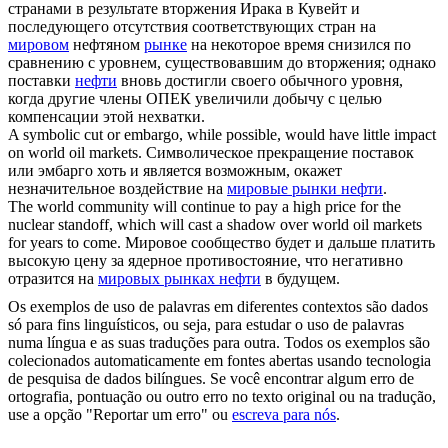
странами в результате вторжения Ирака в Кувейт и
последующего отсутствия соответствующих стран на
мировом
нефтяном
рынке
на некоторое время снизился по
сравнению с уровнем, существовавшим до вторжения; однако
поставки
нефти
вновь достигли своего обычного уровня,
когда другие члены ОПЕК увеличили добычу с целью
компенсации этой нехватки.
A symbolic cut or embargo, while possible, would have little impact
on
world oil markets
.
Символическое прекращение поставок
или эмбарго хоть и является возможным, окажет
незначительное воздействие на
мировые рынки нефти
.
The world community will continue to pay a high price for the
nuclear standoff, which will cast a shadow over
world oil markets
for years to come.
Мировое сообщество будет и дальше платить
высокую цену за ядерное противостояние, что негативно
отразится на
мировых рынках нефти
в будущем.
Os exemplos de uso de palavras em diferentes contextos são dados
só para fins linguísticos, ou seja, para estudar o uso de palavras
numa língua e as suas traduções para outra. Todos os exemplos são
colecionados automaticamente em fontes abertas usando tecnologia
de pesquisa de dados bilíngues. Se você encontrar algum erro de
ortografia, pontuação ou outro erro no texto original ou na tradução,
use a opção "Reportar um erro" ou
escreva para nós
.