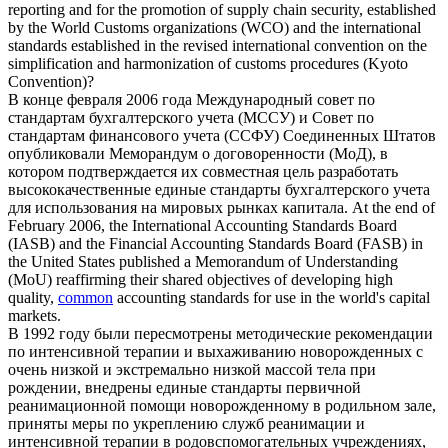
reporting and for the promotion of supply chain security, established
by the World Customs organizations (WCO) and the international
standards established in the revised international convention on the
simplification and harmonization of customs procedures (Kyoto
Convention)?
В конце февраля 2006 года Международный совет по
стандартам бухгалтерского учета (МССУ) и Совет по
стандартам финансового учета (ССФУ) Соединенных Штатов
опубликовали Меморандум о договоренности (МоД), в
котором подтверждается их совместная цель разработать
высококачественные
единые стандарты
бухгалтерского учета
для использования на мировых рынках капитала.
At the end of
February 2006, the International Accounting Standards Board
(IASB) and the Financial Accounting Standards Board (FASB) in
the United States published a Memorandum of Understanding
(MoU) reaffirming their shared objectives of developing high
quality,
common
accounting standards for use in the world's capital
markets.
В 1992 году были пересмотрены методические рекомендации
по интенсивной терапии и выхаживанию новорожденных с
очень низкой и экстремально низкой массой тела при
рождении, внедрены
единые стандарты
первичной
реанимационной помощи новорожденному в родильном зале,
приняты меры по укреплению служб реанимации и
интенсивной терапии в родовспомогательных учреждениях,