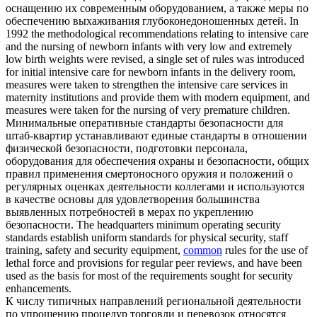
оснащению их современным оборудованием, а также меры по
обеспечению выхаживания глубоконедоношенных детей.
In
1992 the methodological recommendations relating to intensive care
and the nursing of newborn infants with very low and extremely
low birth weights were revised, a single set of rules was introduced
for initial intensive care for newborn infants in the delivery room,
measures were taken to strengthen the intensive care services in
maternity institutions and provide them with modern equipment, and
measures were taken for the nursing of very premature children.
Минимальные оперативные стандарты безопасности для
штаб-квартир устанавливают
единые стандарты
в отношении
физической безопасности, подготовки персонала,
оборудования для обеспечения охраны и безопасности, общих
правил применения смертоносного оружия и положений о
регулярных оценках деятельности коллегами и используются
в качестве основы для удовлетворения большинства
выявленных потребностей в мерах по укреплению
безопасности.
The headquarters minimum operating security
standards establish uniform standards for physical security, staff
training, safety and security equipment,
common
rules for the use of
lethal force and provisions for regular peer reviews, and have been
used as the basis for most of the requirements sought for security
enhancements.
К числу типичных направлений региональной деятельности
по упрощению процедур торговли и перевозок относятся