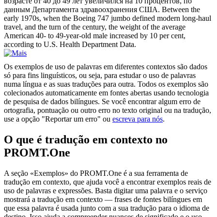
возрасте от 40 до 49 лет увеличился на 10 процентов, по
данным Департамента здравоохранения США.
Between the
early 1970s, when the Boeing 747 jumbo defined modern long-haul
travel, and the turn of the century, the weight of the average
American 40- to 49-year-old male increased by 10 per cent,
according to U.S. Health Department Data.
Os exemplos de uso de palavras em diferentes contextos são dados
só para fins linguísticos, ou seja, para estudar o uso de palavras
numa língua e as suas traduções para outra. Todos os exemplos são
colecionados automaticamente em fontes abertas usando tecnologia
de pesquisa de dados bilíngues. Se você encontrar algum erro de
ortografia, pontuação ou outro erro no texto original ou na tradução,
use a opção "Reportar um erro" ou
escreva para nós
.
O que é tradução em contexto no
PROMT.One
A seção «Exemplos» do PROMT.One é a sua ferramenta de
tradução em contexto, que ajuda você a encontrar exemplos reais de
uso de palavras e expressões. Basta digitar uma palavra e o serviço
mostrará a tradução em contexto — frases de fontes bilíngues em
que essa palavra é usada junto com a sua tradução para o idioma de
destino. Isso ajuda a compreender nuances de significado e o uso