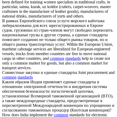
been defined for training women specialists in traditional crafts, in
particular, saima, kurak, uz koldor (cutters, carpet-weavers, master
craftsmen in the manufacture of leather goods), manufacturers of
national drinks, manufacturers of yurts and others.
В рамках Европейского союза услуги морского каботажа
либерализованы для всех зарегистрированных в Европе
судов, грузовики из стран-членов могут свободно перевозить
национальные грузы в другие страны, а
единые стандарты
помогают созданию не только общего рынка товаров, но и
общего рынка транспортных услуг.
Within the European Union,
maritime cabotage services are liberalized for European-registered
vessels, trucks from member countries are free to move national
cargo in other countries, and
common
standards
help to create not
only a common market for goods, but also a common market for
transport services.
Совместные закупки и
единые стандарты
Joint procurement and
common
standards
Каким образом Индия применяет
единые стандарты
в
отношении электронной отчетности и внедрения системы
обеспечения безопасности логистической цепочки,
установленные Всемирной таможенной организацией (ВТО),
а также международные стандарты, предусмотренные в
пересмотренной Международной конвенции по упрощению и
согласованию таможенных процедур (Киотская конвенция)?
How does India implement the
common
standards for electronic