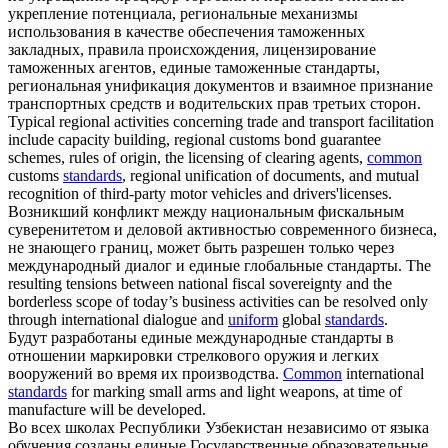
укрепление потенциала, региональные механизмы
использования в качестве обеспечения таможенных
закладных, правила происхождения, лицензирование
таможенных агентов,
единые
таможенные
стандарты
,
региональная унификация документов и взаимное признание
транспортных средств и водительских прав третьих сторон.
Typical regional activities concerning trade and transport facilitation
include capacity building, regional customs bond guarantee
schemes, rules of origin, the licensing of clearing agents,
common
customs
standards
, regional unification of documents, and mutual
recognition of third-party motor vehicles and drivers'licenses.
Возникший конфликт между национальным фискальным
суверенитетом и деловой активностью современного бизнеса,
не знающего границ, может быть разрешен только через
международный диалог и
единые
глобальные
стандарты
.
The
resulting tensions between national fiscal sovereignty and the
borderless scope of today’s business activities can be resolved only
through international dialogue and
uniform
global
standards
.
Будут разработаны
единые
международные
стандарты
в
отношении маркировки стрелкового оружия и легких
вооружений во время их производства.
Common
international
standards
for marking small arms and light weapons, at time of
manufacture will be developed.
Во всех школах Республики Узбекистан независимо от языка
обучения созданы
единые
Государственные образовательные