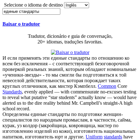
Selecione o idioma de destino
Baixar o tradutor
Tradutor, dicionário e guia de conversação,
20+ idiomas, traduções favoritas.
И если применять эти
единые стандарты
по отношению ко
всем без исключения – с соответствующей безоговорочной
проверкой реальных знаний, которым обладают номинальные
«ученики-звезды» - то мы смогли бы подготовиться к той
невеселой действительности, которая порождает таких
круглых отличников, как мистер Кэмпбелл.
Common
Core
Standards
, evenly applied — with commensurate no-excuses testing
to reveal what putative “star students” actually know — would have
alerted us to the dire reality behind Mr. Campbell’s straight-A high
school record.
Определены
единые стандарты
по подготовке женщин-
специалистов по народным промыслам, в частности, сайма,
курак, уз колдор (закройщица, ковровщица, мастер по
изготовлению изделий из кожи), изготовитель национальных
напитков, изготовитель юрт и другие.
Uniform
standards
have