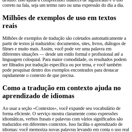
correto na fala, seja um termo raro ou uma expressão do dia a dia.
Milhões de exemplos de uso em textos
reais
Milhões de exemplos de tradução são coletados automaticamente a
partir de textos já traduzidos: documentos, sites, livros, diálogos de
filmes e muito mais. Assim, você pode ver uma palavra em
diferentes situações — desde um estilo formal e profissional até a
linguagem coloquial. Para maior comodidade, os resultados podem
ser filtrados por tradução específica ou por tema, e você também
pode pesquisar dentro dos exemplos encontrados para destacar
rapidamente o contexto de que precisa.
Como a tradução em contexto ajuda no
aprendizado de idiomas
Ao usar a seção «Contextos», você expande seu vocabulário de
forma eficiente. O serviço mostra claramente como expressões
idiomáticas, verbos frasais e palavras com vários significados são
traduzidos em diferentes contextos. Isso facilita o aprendizado de
idiomas: você memoriza novas palavras levando em conta o uso real