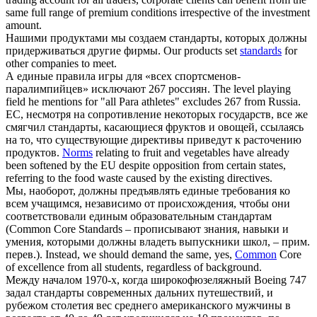
same full range of premium conditions irrespective of the investment
amount.
Нашими продуктами мы создаем
стандарты
, которых должны
придерживаться другие фирмы.
Our products set
standards
for
other companies to meet.
А
единые
правила игры для «всех спортсменов-
паралимпийцев» исключают 267 россиян.
The level playing
field he mentions for "all Para athletes" excludes 267 from Russia.
ЕС, несмотря на сопротивление некоторых государств, все же
смягчил
стандарты
, касающиеся фруктов и овощей, ссылаясь
на то, что существующие директивы приведут к расточению
продуктов.
Norms
relating to fruit and vegetables have already
been softened by the EU despite opposition from certain states,
referring to the food waste caused by the existing directives.
Мы, наоборот, должны предъявлять
единые
требования ко
всем учащимся, независимо от происхождения, чтобы они
соответствовали единым образовательным стандартам
(Common Core Standards – прописывают знания, навыки и
умения, которыми должны владеть выпускники школ, – прим.
перев.).
Instead, we should demand the same, yes,
Common
Core
of excellence from all students, regardless of background.
Между началом 1970-х, когда широкофюзеляжный Boeing 747
задал
стандарты
современных дальних путешествий, и
рубежом столетия вес среднего американского мужчины в