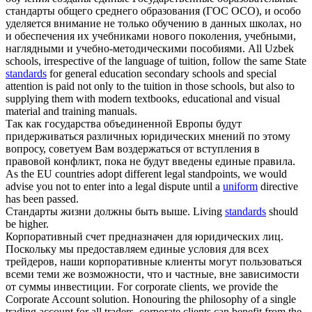
стандарты
общего среднего образования (ГОС ОСО), и особо
уделяется внимание не только обучению в данных школах, но
и обеспечения их учебниками нового поколения, учебными,
наглядными и учебно-методическими пособиями.
All Uzbek
schools, irrespective of the language of tuition, follow the same State
standards
for general education secondary schools and special
attention is paid not only to the tuition in those schools, but also to
supplying them with modern textbooks, educational and visual
material and training manuals.
Так как государства объединенной Европы будут
придерживаться различных юридических мнений по этому
вопросу, советуем Вам воздержаться от вступления в
правовой конфликт, пока не будут введены
единые
правила.
As the EU countries adopt different legal standpoints, we would
advise you not to enter into a legal dispute until a
uniform
directive
has been passed.
Стандарты
жизни должны быть выше.
Living
standards
should
be higher.
Корпоративный счет предназначен для юридических лиц.
Поскольку мы предоставляем
единые
условия для всех
трейдеров, наши корпоративные клиенты могут пользоваться
всеми теми же возможности, что и частные, вне зависимости
от суммы инвестиции.
For corporate clients, we provide the
Corporate Account solution. Honouring the philosophy of a single
trading account for all traders, corporate clients can benefit from the