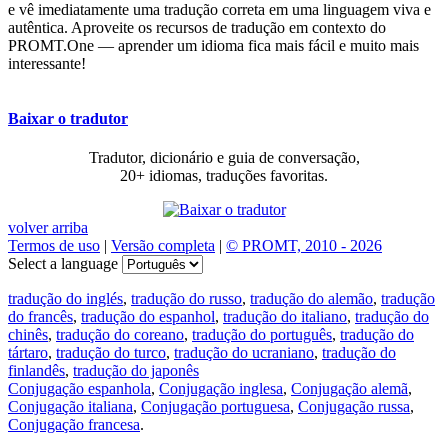
e vê imediatamente uma tradução correta em uma linguagem viva e
autêntica. Aproveite os recursos de tradução em contexto do
PROMT.One — aprender um idioma fica mais fácil e muito mais
interessante!
Baixar o tradutor
Tradutor, dicionário e guia de conversação,
20+ idiomas, traduções favoritas.
volver arriba
Termos de uso
|
Versão completa
|
© PROMT, 2010 - 2026
Select a language
tradução do inglés
,
tradução do russo
,
tradução do alemão
,
tradução
do francês
,
tradução do espanhol
,
tradução do italiano
,
tradução do
chinês
,
tradução do coreano
,
tradução do português
,
tradução do
tártaro
,
tradução do turco
,
tradução do ucraniano
,
tradução do
finlandês
,
tradução do japonês
Conjugação espanhola
,
Conjugação inglesa
,
Conjugação alemã
,
Conjugação italiana
,
Conjugação portuguesa
,
Conjugação russa
,
Conjugação francesa
.