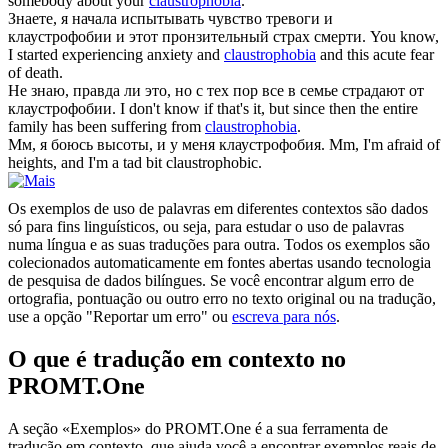
somebody about your
claustrophobia
.
Знаете, я начала испытывать чувство тревоги и
клаустрофобии
и этот пронзительный страх смерти.
You know,
I started experiencing anxiety and
claustrophobia
and this acute fear
of death.
Не знаю, правда ли это, но с тех пор все в семье страдают от
клаустрофобии
.
I don't know if that's it, but since then the entire
family has been suffering from
claustrophobia
.
Мм, я боюсь высоты, и у меня
клаустрофобия
.
Mm, I'm afraid of
heights, and I'm a tad bit claustrophobic.
Os exemplos de uso de palavras em diferentes contextos são dados
só para fins linguísticos, ou seja, para estudar o uso de palavras
numa língua e as suas traduções para outra. Todos os exemplos são
colecionados automaticamente em fontes abertas usando tecnologia
de pesquisa de dados bilíngues. Se você encontrar algum erro de
ortografia, pontuação ou outro erro no texto original ou na tradução,
use a opção "Reportar um erro" ou
escreva para nós
.
O que é tradução em contexto no
PROMT.One
A seção «Exemplos» do PROMT.One é a sua ferramenta de
tradução em contexto, que ajuda você a encontrar exemplos reais de