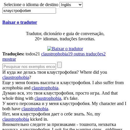
Selecione o idioma de destino
Baixar o tradutor
Tradutor, dicionário e guia de conversação,
20+ idiomas, traduções favoritas.
Traduções:
todos
21
claustrophobia
19
outras traduções
2
mostrar
И куда же делась твоя
клаустрофобия
?
Where did you
claustrophobia
?
Еще у меня боязнь высоты и
клаустрофобия
.
I also suffer from
acrophobia and
claustrophobia
.
Думаю вся, это твоя
клаустрофобия
, просто игра.
And that
whole thing with
claustrophobia
, it's fake.
У моего персонажа и у меня
клаустрофобия
.
My character and I
both have
claustrophobia
.
Нет, моя
клаустрофобия
дает о себе знать.
No, my
claustrophobia
kicked in.
Внимательно следите за признаками - тошнота, нехватка
воздуха,
клаустрофобия
.
Look for the warning signs - giddiness,