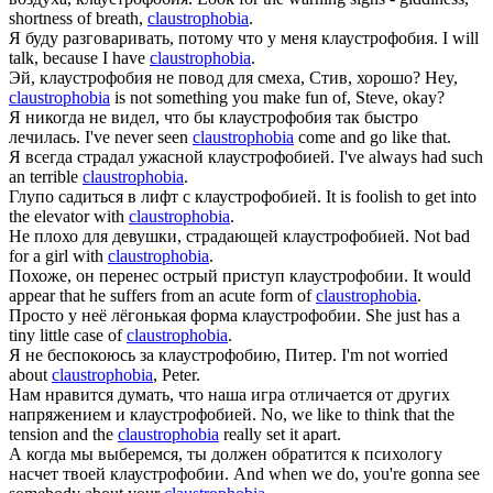
shortness of breath,
claustrophobia
.
Я буду разговаривать, потому что у меня
клаустрофобия
.
I will
talk, because I have
claustrophobia
.
Эй,
клаустрофобия
не повод для смеха, Стив, хорошо?
Hey,
claustrophobia
is not something you make fun of, Steve, okay?
Я никогда не видел, что бы
клаустрофобия
так быстро
лечилась.
I've never seen
claustrophobia
come and go like that.
Я всегда страдал ужасной
клаустрофобией
.
I've always had such
an terrible
claustrophobia
.
Глупо садиться в лифт с
клаустрофобией
.
It is foolish to get into
the elevator with
claustrophobia
.
Не плохо для девушки, страдающей
клаустрофобией
.
Not bad
for a girl with
claustrophobia
.
Похоже, он перенес острый приступ
клаустрофобии
.
It would
appear that he suffers from an acute form of
claustrophobia
.
Просто у неё лёгонькая форма
клаустрофобии
.
She just has a
tiny little case of
claustrophobia
.
Я не беспокоюсь за
клаустрофобию
, Питер.
I'm not worried
about
claustrophobia
, Peter.
Нам нравится думать, что наша игра отличается от других
напряжением и
клаустрофобией
.
No, we like to think that the
tension and the
claustrophobia
really set it apart.
А когда мы выберемся, ты должен обратится к психологу
насчет твоей
клаустрофобии
.
And when we do, you're gonna see