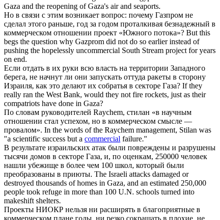
Gaza and the reopening of Gaza's air and seaports.
Но в связи с этим возникает вопрос: почему Газпром не
сделал этого раньше, год за годом проталкивая безнадежный в
коммерческом
отношении проект «Южного потока»?
But this
begs the question why Gazprom did not do so earlier instead of
pushing the hopelessly uncommercial South Stream project for years
on end.
Если отдать в их руки всю власть на территории Западного
берега, не начнут ли они запускать оттуда ракеты в сторону
Израиля, как это делают их собратья в
секторе
Газа?
If they
really ran the West Bank, would they not fire rockets, just as their
compatriots have done in Gaza?
По словам руководителей Raychem, стилан «в научным
отношении стал успехом, но в
коммерческом
смысле —
провалом».
In the words of the Raychem management, Stilan was
"a scientific success but a
commercial
failure."
В результате израильских атак были повреждены и разрушены
тысячи домов в
секторе
Газа, и, по оценкам, 250000 человек
нашли убежище в более чем 100 школ, который были
преобразованы в приюты.
The Israeli attacks damaged or
destroyed thousands of homes in Gaza, and an estimated 250,000
people took refuge in more than 100 U.N. schools turned into
makeshift shelters.
Проекты НИОКР нельзя ни расширять в благоприятные в
коммерческом
плане годы, ни резко сокращать в плохие, не