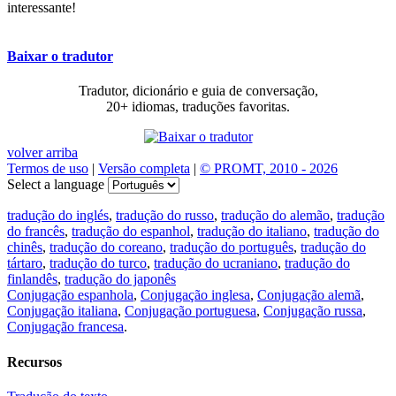
interessante!
Baixar o tradutor
Tradutor, dicionário e guia de conversação,
20+ idiomas, traduções favoritas.
volver arriba
Termos de uso
|
Versão completa
|
© PROMT, 2010 - 2026
Select a language
tradução do inglés
,
tradução do russo
,
tradução do alemão
,
tradução
do francês
,
tradução do espanhol
,
tradução do italiano
,
tradução do
chinês
,
tradução do coreano
,
tradução do português
,
tradução do
tártaro
,
tradução do turco
,
tradução do ucraniano
,
tradução do
finlandês
,
tradução do japonês
Conjugação espanhola
,
Conjugação inglesa
,
Conjugação alemã
,
Conjugação italiana
,
Conjugação portuguesa
,
Conjugação russa
,
Conjugação francesa
.
Recursos