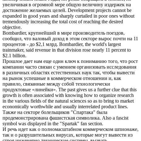
увеличивая в огромной мере общую величину издержек на
достижение желаемых целей.
Development projects cannot be
expanded in good years and sharply curtailed in poor ones without
tremendously increasing the total cost of reaching the desired
objective.
Bombardier, крупнейший в мире производитель поездов,
сообщил, что валовый доход в этом
секторе
вырос почти на 11
процентов - до $2,1 млрд.
Bombardier, the world's largest
trainmaker, said revenue in that division rose nearly 11 percent to
$2.1 billion.
Прошлое дает нам еще один ключ к пониманию того, что рост
компании часто связан с умением организовать исследования
в различных областях естественных наук так, чтобы вывести
на рынок успешные в
коммерческом
отношении и, как
правило, связанные между собой технологически
продуктовые «линейки».
The past gives us a further clue that this
growth is often associated with knowing how to organize research
in the various fields of the natural sciences so as to bring to market
economically worthwhile and usually interrelated product lines.
Также на
секторе
болельщиков "Спартака" была
продемонстрирована фашистская символика.
Also a fascist
symbol was displayed in the "Spartak" fan section.
И речь идет как о полномасштабном
коммерческом
шпионаже,
так и о разрушительных вирусах, которые могут вывести из
строя инженерно-технические системы, вызвать