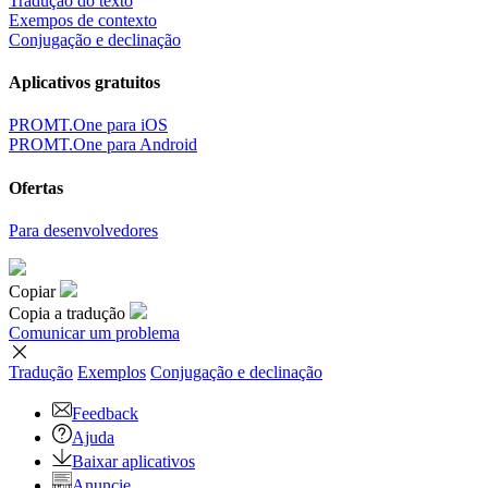
Tradução do texto
Exempos de contexto
Conjugação e declinação
Aplicativos gratuitos
PROMT.One para iOS
PROMT.One para Android
Ofertas
Para desenvolvedores
Copiar
Copia a tradução
Comunicar um problema
Tradução
Exemplos
Conjugação
e declinação
Feedback
Ajuda
Baixar aplicativos
Anuncie