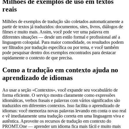
Milhões de exemplos de uso em textos
reais
Milhões de exemplos de tradução são coletados automaticamente a
partir de textos já traduzidos: documentos, sites, livros, diálogos de
filmes e muito mais. Assim, você pode ver uma palavra em
diferentes situações — desde um estilo formal e profissional até a
linguagem coloquial. Para maior comodidade, os resultados podem
ser filtrados por tradução específica ou por tema, e você também
pode pesquisar dentro dos exemplos encontrados para destacar
rapidamente o contexto de que precisa.
Como a tradução em contexto ajuda no
aprendizado de idiomas
Ao usar a seção «Contextos», você expande seu vocabulário de
forma eficiente. O serviço mostra claramente como expressões
idiomáticas, verbos frasais e palavras com vários significados são
traduzidos em diferentes contextos. Isso facilita o aprendizado de
idiomas: você memoriza novas palavras levando em conta o uso real
e vê imediatamente uma tradução correta em uma linguagem viva e
autêntica. Aproveite os recursos de tradução em contexto do
PROMT.One — aprender um idioma fica mais fácil e muito mais