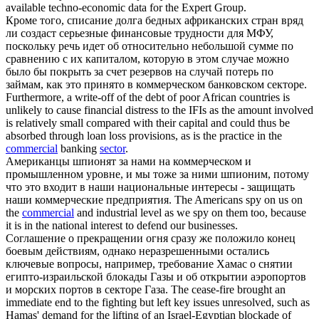
available techno-economic data for the Expert Group.
Кроме того, списание долга бедных африканских стран вряд
ли создаст серьезные финансовые трудности для МФУ,
поскольку речь идет об относительно небольшой сумме по
сравнению с их капиталом, которую в этом случае можно
было бы покрыть за счет резервов на случай потерь по
займам, как это принято в
коммерческом
банковском
секторе
.
Furthermore, a write-off of the debt of poor African countries is
unlikely to cause financial distress to the IFIs as the amount involved
is relatively small compared with their capital and could thus be
absorbed through loan loss provisions, as is the practice in the
commercial
banking
sector
.
Американцы шпионят за нами на
коммерческом
и
промышленном уровне, и мы тоже за ними шпионим, потому
что это входит в наши национальные интересы - защищать
наши коммерческие предприятия.
The Americans spy on us on
the
commercial
and industrial level as we spy on them too, because
it is in the national interest to defend our businesses.
Соглашение о прекращении огня сразу же положило конец
боевым действиям, однако неразрешенными остались
ключевые вопросы, например, требование Хамас о снятии
египто-израильской блокады Газы и об открытии аэропортов
и морских портов в
секторе
Газа.
The cease-fire brought an
immediate end to the fighting but left key issues unresolved, such as
Hamas' demand for the lifting of an Israel-Egyptian blockade of