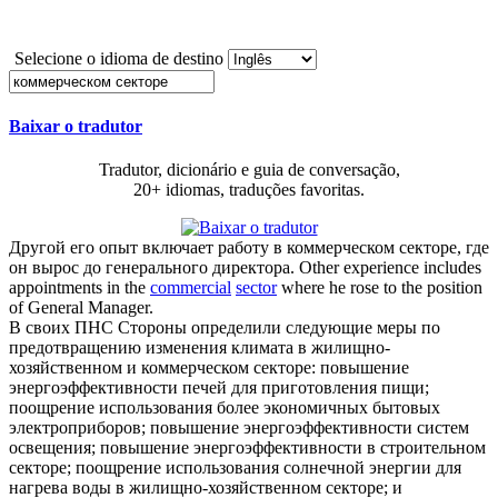
Selecione o idioma de destino
Baixar o tradutor
Tradutor, dicionário e guia de conversação,
20+ idiomas, traduções favoritas.
Другой его опыт включает работу в
коммерческом секторе
, где
он вырос до генерального директора.
Other experience includes
appointments in the
commercial
sector
where he rose to the position
of General Manager.
В своих ПНС Стороны определили следующие меры по
предотвращению изменения климата в жилищно-
хозяйственном и
коммерческом секторе
: повышение
энергоэффективности печей для приготовления пищи;
поощрение использования более экономичных бытовых
электроприборов; повышение энергоэффективности систем
освещения; повышение энергоэффективности в строительном
секторе; поощрение использования солнечной энергии для
нагрева воды в жилищно-хозяйственном секторе; и