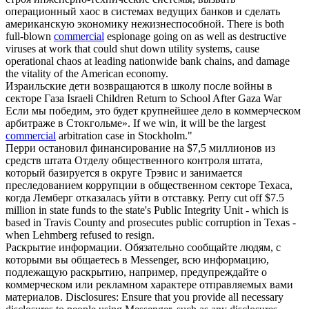
операционный хаос в системах ведущих банков и сделать
американскую экономику нежизнеспособной.
There is both
full-blown
commercial
espionage going on as well as destructive
viruses at work that could shut down utility systems, cause
operational chaos at leading nationwide bank chains, and damage
the vitality of the American economy.
Израильские дети возвращаются в школу после войны в
секторе
Газа
Israeli Children Return to School After Gaza War
Если мы победим, это будет крупнейшее дело в
коммерческом
арбитраже в Стокгольме».
If we win, it will be the largest
commercial
arbitration case in Stockholm."
Перри остановил финансирование на $7,5 миллионов из
средств штата Отделу общественного контроля штата,
который базируется в округе Трэвис и занимается
преследованием коррупции в общественном
секторе
Техаса,
когда Лемберг отказалась уйти в отставку.
Perry cut off $7.5
million in state funds to the state's Public Integrity Unit - which is
based in Travis County and prosecutes public corruption in Texas -
when Lehmberg refused to resign.
Раскрытие информации. Обязательно сообщайте людям, с
которыми вы общаетесь в Messenger, всю информацию,
подлежащую раскрытию, например, предупреждайте о
коммерческом
или рекламном характере отправляемых вами
материалов.
Disclosures: Ensure that you provide all necessary