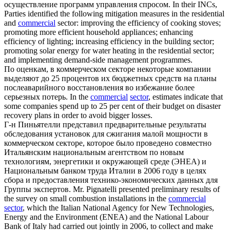
осуществление программ управления спросом.
In their INCs,
Parties identified the following mitigation measures in the residential
and
commercial
sector: improving the efficiency of cooking stoves;
promoting more efficient household appliances; enhancing
efficiency of lighting; increasing efficiency in the building sector;
promoting solar energy for water heating in the residential sector;
and implementing demand-side management programmes.
По оценкам, в
коммерческом секторе
некоторые компании
выделяют до 25 процентов их бюджетных средств на планы
послеаварийного восстановления во избежание более
серьезных потерь.
In the
commercial
sector
, estimates indicate that
some companies spend up to 25 per cent of their budget on disaster
recovery plans in order to avoid bigger losses.
Г-н Пиньятелли представил предварительные результаты
обследования установок для сжигания малой мощности в
коммерческом секторе
, которое было проведено совместно
Итальянским национальным агентством по новым
технологиям, энергетики и окружающей среде (ЭНEA) и
Национальным банком труда Италии в 2006 году в целях
сбора и предоставления технико-экономических данных для
Группы экспертов.
Mr. Pignatelli presented preliminary results of
the survey on small combustion installations in the
commercial
sector
, which the Italian National Agency for New Technologies,
Energy and the Environment (ENEA) and the National Labour
Bank of Italy had carried out jointly in 2006, to collect and make