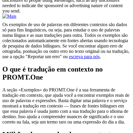
disclosures to people using Messenger, such as any disclosures
needed to indicate the sponsored or advertising nature of content
you send.
Os exemplos de uso de palavras em diferentes contextos são dados
só para fins linguísticos, ou seja, para estudar o uso de palavras
numa língua e as suas traduções para outra. Todos os exemplos são
colecionados automaticamente em fontes abertas usando tecnologia
de pesquisa de dados bilíngues. Se você encontrar algum erro de
ortografia, pontuação ou outro erro no texto original ou na tradução,
use a opção "Reportar um erro" ou
escreva para nós
.
O que é tradução em contexto no
PROMT.One
A seção «Exemplos» do PROMT.One é a sua ferramenta de
tradução em contexto, que ajuda você a encontrar exemplos reais de
uso de palavras e expressões. Basta digitar uma palavra e o serviço
mostrará a tradução em contexto — frases de fontes bilíngues em
que essa palavra é usada junto com a sua tradução para o idioma de
destino. Isso ajuda a compreender nuances de significado e o uso
correto na fala, seja um termo raro ou uma expressão do dia a dia.