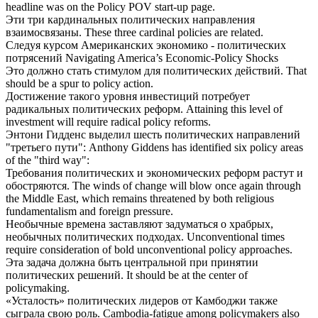
headline was on the Policy POV start-up page.
Эти три кардинальных
политических
направления
взаимосвязаны.
These three cardinal policies are related.
Следуя курсом Американских экономико -
политических
потрясений
Navigating America’s Economic-Policy Shocks
Это должно стать стимулом для
политических
действий.
That
should be a spur to policy action.
Достижение такого уровня инвестиций потребует
радикальных
политических
реформ.
Attaining this level of
investment will require radical policy reforms.
Энтони Гидденс выделил шесть
политических
направлений
"третьего пути":
Anthony Giddens has identified six policy areas
of the "third way":
Требования
политических
и экономических реформ растут и
обостряются.
The winds of change will blow once again through
the Middle East, which remains threatened by both religious
fundamentalism and foreign pressure.
Необычные времена заставляют задуматься о храбрых,
необычных
политических
подходах.
Unconventional times
require consideration of bold unconventional policy approaches.
Эта задача должна быть центральной при принятии
политических
решений.
It should be at the center of
policymaking.
«Усталость»
политических
лидеров от Камбоджи также
сыграла свою роль.
Cambodia-fatigue among policymakers also