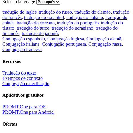
Select a language
tradução do inglés
,
tradução do russo
,
tradução do alemão
,
tradução
do francês
,
tradução do espanhol
,
tradução do italiano
,
tradução do
chinês
,
tradução do coreano
,
tradução do português
,
tradução do
tártaro
,
tradução do turco
,
tradução do ucraniano
,
tradução do
finlandês
,
tradução do japonês
Conjugação espanhola
,
Conjugação inglesa
,
Conjugação alemã
,
Conjugação italiana
,
Conjugação portuguesa
,
Conjugação russa
,
Conjugação francesa
.
Recursos
Tradução do texto
Exempos de contexto
Conjugação e declinação
Aplicativos gratuitos
PROMT.One para iOS
PROMT.One para Android
Ofertas