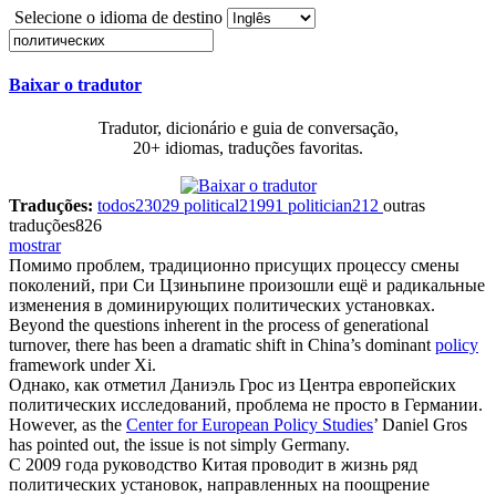
Selecione o idioma de destino
Baixar o tradutor
Tradutor, dicionário e guia de conversação,
20+ idiomas, traduções favoritas.
Traduções:
todos
23029
political
21991
politician
212
outras
traduções
826
mostrar
Помимо проблем, традиционно присущих процессу смены
поколений, при Си Цзиньпине произошли ещё и радикальные
изменения в доминирующих
политических установках
.
Beyond the questions inherent in the process of generational
turnover, there has been a dramatic shift in China’s dominant
policy
framework under Xi.
Однако, как отметил Даниэль Грос из
Центра европейских
политических исследований
, проблема не просто в Германии.
However, as the
Center for European Policy Studies
’ Daniel Gros
has pointed out, the issue is not simply Germany.
С 2009 года руководство Китая проводит в жизнь ряд
политических установок
, направленных на поощрение