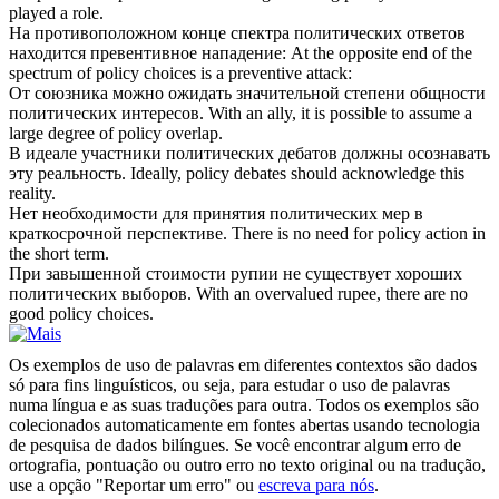
played a role.
На противоположном конце спектра
политических
ответов
находится превентивное нападение:
At the opposite end of the
spectrum of policy choices is a preventive attack:
От союзника можно ожидать значительной степени общности
политических
интересов.
With an ally, it is possible to assume a
large degree of policy overlap.
В идеале участники
политических
дебатов должны осознавать
эту реальность.
Ideally, policy debates should acknowledge this
reality.
Нет необходимости для принятия
политических
мер в
краткосрочной перспективе.
There is no need for policy action in
the short term.
При завышенной стоимости рупии не существует хороших
политических
выборов.
With an overvalued rupee, there are no
good policy choices.
Os exemplos de uso de palavras em diferentes contextos são dados
só para fins linguísticos, ou seja, para estudar o uso de palavras
numa língua e as suas traduções para outra. Todos os exemplos são
colecionados automaticamente em fontes abertas usando tecnologia
de pesquisa de dados bilíngues. Se você encontrar algum erro de
ortografia, pontuação ou outro erro no texto original ou na tradução,
use a opção "Reportar um erro" ou
escreva para nós
.