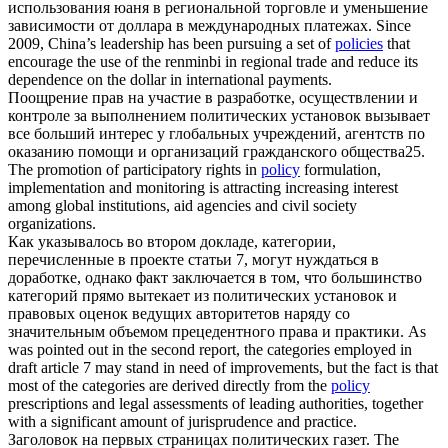
использования юаня в региональной торговле и уменьшение
зависимости от доллара в международных платежах.
Since
2009, China’s leadership has been pursuing a set of
policies
that
encourage the use of the renminbi in regional trade and reduce its
dependence on the dollar in international payments.
Поощрение прав на участие в разработке, осуществлении и
контроле за выполнением
политических установок
вызывает
все больший интерес у глобальных учреждений, агентств по
оказанию помощи и организаций гражданского общества25.
The promotion of participatory rights in
policy
formulation,
implementation and monitoring is attracting increasing interest
among global institutions, aid agencies and civil society
organizations.
Как указывалось во втором докладе, категории,
перечисленные в проекте статьи 7, могут нуждаться в
доработке, однако факт заключается в том, что большинство
категорий прямо вытекает из
политических установок
и
правовых оценок ведущих авторитетов наряду со
значительным объемом прецедентного права и практики.
As
was pointed out in the second report, the categories employed in
draft article 7 may stand in need of improvements, but the fact is that
most of the categories are derived directly from the
policy
prescriptions and legal assessments of leading authorities, together
with a significant amount of jurisprudence and practice.
Заголовок на первых страницах
политических
газет.
The