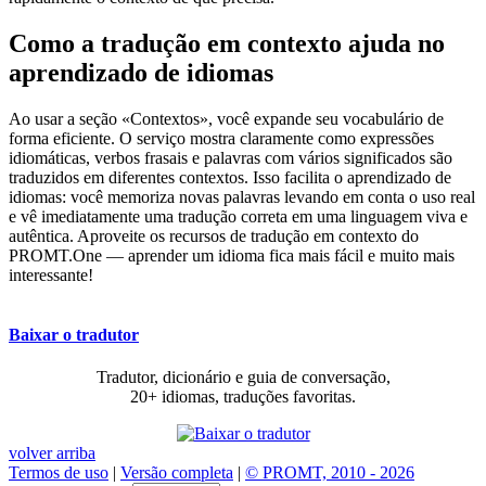
Como a tradução em contexto ajuda no
aprendizado de idiomas
Ao usar a seção «Contextos», você expande seu vocabulário de
forma eficiente. O serviço mostra claramente como expressões
idiomáticas, verbos frasais e palavras com vários significados são
traduzidos em diferentes contextos. Isso facilita o aprendizado de
idiomas: você memoriza novas palavras levando em conta o uso real
e vê imediatamente uma tradução correta em uma linguagem viva e
autêntica. Aproveite os recursos de tradução em contexto do
PROMT.One — aprender um idioma fica mais fácil e muito mais
interessante!
Baixar o tradutor
Tradutor, dicionário e guia de conversação,
20+ idiomas, traduções favoritas.
volver arriba
Termos de uso
|
Versão completa
|
© PROMT, 2010 - 2026