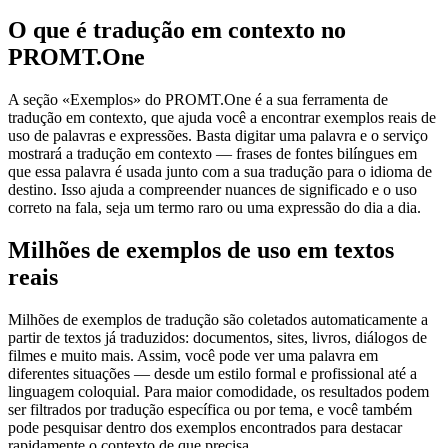
O que é tradução em contexto no
PROMT.One
A seção «Exemplos» do PROMT.One é a sua ferramenta de
tradução em contexto, que ajuda você a encontrar exemplos reais de
uso de palavras e expressões. Basta digitar uma palavra e o serviço
mostrará a tradução em contexto — frases de fontes bilíngues em
que essa palavra é usada junto com a sua tradução para o idioma de
destino. Isso ajuda a compreender nuances de significado e o uso
correto na fala, seja um termo raro ou uma expressão do dia a dia.
Milhões de exemplos de uso em textos
reais
Milhões de exemplos de tradução são coletados automaticamente a
partir de textos já traduzidos: documentos, sites, livros, diálogos de
filmes e muito mais. Assim, você pode ver uma palavra em
diferentes situações — desde um estilo formal e profissional até a
linguagem coloquial. Para maior comodidade, os resultados podem
ser filtrados por tradução específica ou por tema, e você também
pode pesquisar dentro dos exemplos encontrados para destacar
rapidamente o contexto de que precisa.