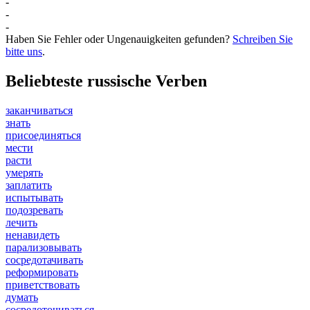
-
-
-
Haben Sie Fehler oder Ungenauigkeiten gefunden?
Schreiben Sie
bitte uns
.
Beliebteste russische Verben
заканчиваться
знать
присоединяться
мести
расти
умерять
заплатить
испытывать
подозревать
лечить
ненавидеть
парализовывать
сосредотачивать
реформировать
приветствовать
думать
сосредоточиваться