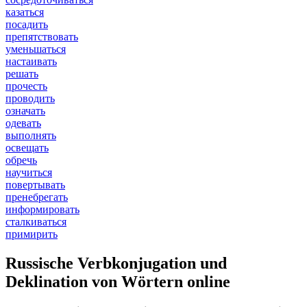
казаться
посадить
препятствовать
уменьшаться
настаивать
решать
прочесть
проводить
означать
одевать
выполнять
освещать
обречь
научиться
повертывать
пренебрегать
информировать
сталкиваться
примирить
Russische Verbkonjugation und
Deklination von Wörtern online