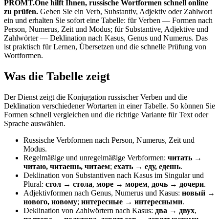
PROMT.One hilft Ihnen, russische Wortformen schnell online
zu prüfen.
Geben Sie ein Verb, Substantiv, Adjektiv oder Zahlwort
ein und erhalten Sie sofort eine Tabelle: für Verben — Formen nach
Person, Numerus, Zeit und Modus; für Substantive, Adjektive und
Zahlwörter — Deklination nach Kasus, Genus und Numerus. Das
ist praktisch für Lernen, Übersetzen und die schnelle Prüfung von
Wortformen.
Was die Tabelle zeigt
Der Dienst zeigt die Konjugation russischer Verben und die
Deklination verschiedener Wortarten in einer Tabelle. So können Sie
Formen schnell vergleichen und die richtige Variante für Text oder
Sprache auswählen.
Russische Verbformen nach Person, Numerus, Zeit und
Modus.
Regelmäßige und unregelmäßige Verbformen:
читать →
читаю, читаешь, читаем
;
ехать → еду, едешь
.
Deklination von Substantiven nach Kasus im Singular und
Plural:
стол → стола
,
море → морем
,
дочь → дочери
.
Adjektivformen nach Genus, Numerus und Kasus:
новый →
нового, новому
;
интересные → интересными
.
Deklination von Zahlwörtern nach Kasus:
два → двух
,