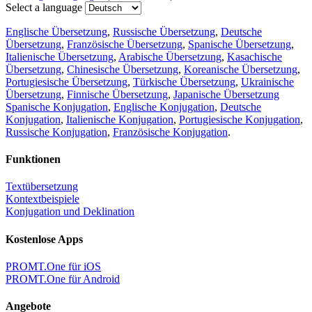
Select a language
Englische Übersetzung
,
Russische Übersetzung
,
Deutsche
Übersetzung
,
Französische Übersetzung
,
Spanische Übersetzung
,
Italienische Übersetzung
,
Arabische Übersetzung
,
Kasachische
Übersetzung
,
Chinesische Übersetzung
,
Koreanische Übersetzung
,
Portugiesische Übersetzung
,
Türkische Übersetzung
,
Ukrainische
Übersetzung
,
Finnische Übersetzung
,
Japanische Übersetzung
Spanische Konjugation
,
Englische Konjugation
,
Deutsche
Konjugation
,
Italienische Konjugation
,
Portugiesische Konjugation
,
Russische Konjugation
,
Französische Konjugation
.
Funktionen
Textübersetzung
Kontextbeispiele
Konjugation und Deklination
Kostenlose Apps
PROMT.One für iOS
PROMT.One für Android
Angebote