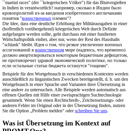
``martial races" (der ``
kriegerischen
Völker") für das Blutvergießen
in Indien in verantwortlich?
например, сколько в Индии было
кровопролитий из-за введения изобретенного англичанами
понятия "
воинственных
племен"?
Die Idee, dass eine deutliche Erhöhung der Militärausgaben in einer
(hoffentlich vorübergehend)
kriegerischen
Welt durch Defizite
aufgefangen werden sollte, geht durchaus mit einer fundierten
Wirtschaftspolitik einher, aber nur, wenn der Rest des Haushalts
"schlank" bleibt.
Идея о том, что резкое увеличение военных
ассигнований в
воинственном
мире (надеюсь, что временно)
должно амортизироваться некоторым бюджетным дефицитом,
не противоречит здравой экономической политике, но только
если остальные статьи бюджета останутся "тощими".
Beispiele für den Wortgebrauch in verschiedenen Kontexten werden
ausschließlich zu linguistischen Zwecken bereitgestellt, d. h. um den
Wortgebrauch in einer Sprache und Varianten ihrer Übersetzung in
eine andere zu untersuchen. Alle Beispiele werden automatisch aus
offenen Quellen mit Hilfe einer zweisprachigen Suchtechnologie
gesammelt. Wenn Sie einen Rechtschreib-, Zeichensetzungs- oder
anderen Fehler im Original oder in der Übersetzung finden, nutzen
Sie die Option „Problem melden“ oder
schreiben Sie uns
.
Was ist Übersetzung im Kontext auf