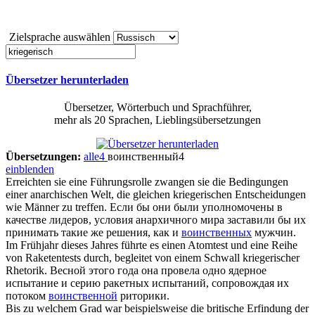
Zielsprache auswählen
Übersetzer herunterladen
Übersetzer, Wörterbuch und Sprachführer,
mehr als 20 Sprachen, Lieblingsübersetzungen
Übersetzungen:
alle
4
воинственный
4
einblenden
Erreichten sie eine Führungsrolle zwangen sie die Bedingungen
einer anarchischen Welt, die gleichen
kriegerischen
Entscheidungen
wie Männer zu treffen.
Если бы они были уполномочены в
качестве лидеров, условия анархичного мира заставили бы их
принимать такие же решения, как и
воинственных
мужчин.
Im Frühjahr dieses Jahres führte es einen Atomtest und eine Reihe
von Raketentests durch, begleitet von einem Schwall
kriegerischer
Rhetorik.
Весной этого года она провела одно ядерное
испытание и серию ракетных испытаний, сопровождая их
потоком
воинственной
риторики.
Bis zu welchem Grad war beispielsweise die britische Erfindung der