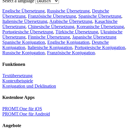
Select a language
Englische Übersetzung
,
Russische Übersetzung
,
Deutsche
Übersetzung
,
Französische Übersetzung
,
Spanische Übersetzung
,
Italienische Übersetzung
,
Arabische Übersetzung
,
Kasachische
Übersetzung
,
Chinesische Übersetzung
,
Koreanische Übersetzung
,
Portugiesische Übersetzung
,
Türkische Übersetzung
,
Ukrainische
Übersetzung
,
Finnische Übersetzung
,
Japanische Übersetzung
Spanische Konjugation
,
Englische Konjugation
,
Deutsche
Konjugation
,
Italienische Konjugation
,
Portugiesische Konjugation
,
Russische Konjugation
,
Französische Konjugation
.
Funktionen
Textübersetzung
Kontextbeispiele
Konjugation und Deklination
Kostenlose Apps
PROMT.One für iOS
PROMT.One für Android
Angebote