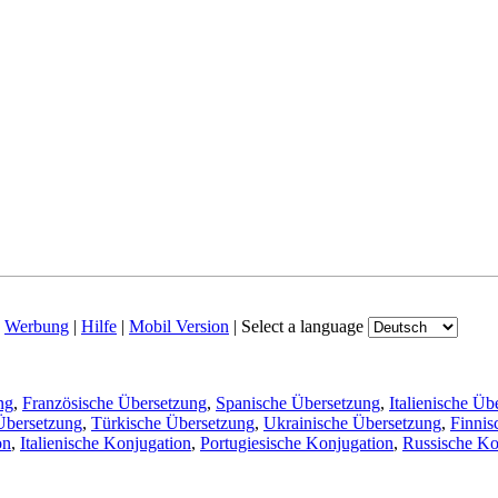
|
Werbung
|
Hilfe
|
Mobil Version
|
Select a language
ng
,
Französische Übersetzung
,
Spanische Übersetzung
,
Italienische Üb
Übersetzung
,
Türkische Übersetzung
,
Ukrainische Übersetzung
,
Finnis
on
,
Italienische Konjugation
,
Portugiesische Konjugation
,
Russische Ko