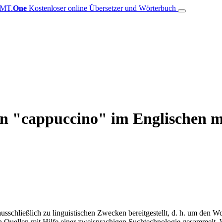
MT.
One
Kostenloser online Übersetzer und Wörterbuch
von "cappuccino" im Englischen 
schließlich zu linguistischen Zwecken bereitgestellt, d. h. um den Wo
en Quellen mit Hilfe einer zweisprachigen Suchtechnologie gesammelt. 