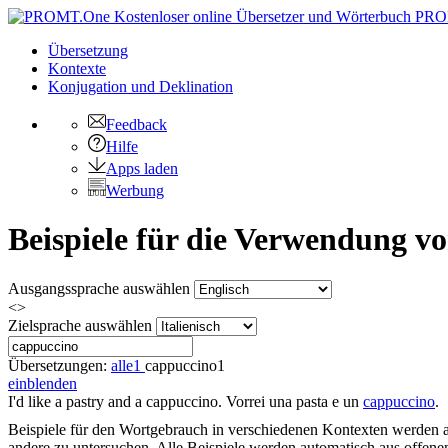
PRO
Übersetzung
Kontexte
Konjugation
und Deklination
Feedback
Hilfe
Apps laden
Werbung
Beispiele für die Verwendung 
Ausgangssprache auswählen
<>
Zielsprache auswählen
Übersetzungen:
alle
1
cappuccino
1
einblenden
I'd like a pastry and a
cappuccino
.
Vorrei una pasta e un
cappuccino
.
Beispiele für den Wortgebrauch in verschiedenen Kontexten werden aus
andere zu untersuchen. Alle Beispiele werden automatisch aus offen