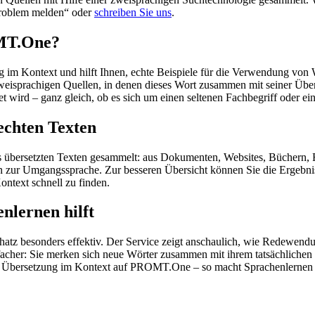
„Problem melden“ oder
schreiben Sie uns
.
OMT.One?
im Kontext und hilft Ihnen, echte Beispiele für die Verwendung von 
zweisprachigen Quellen, in denen dieses Wort zusammen mit seiner Übe
wird – ganz gleich, ob es sich um einen seltenen Fachbegriff oder ein
echten Texten
s übersetzten Texten gesammelt: aus Dokumenten, Websites, Büchern, 
 hin zur Umgangssprache. Zur besseren Übersicht können Sie die Ergebn
ontext schnell zu finden.
nlernen hilft
hatz besonders effektiv. Der Service zeigt anschaulich, wie Redewen
her: Sie merken sich neue Wörter zusammen mit ihrem tatsächlichen G
der Übersetzung im Kontext auf PROMT.One – so macht Sprachenlernen