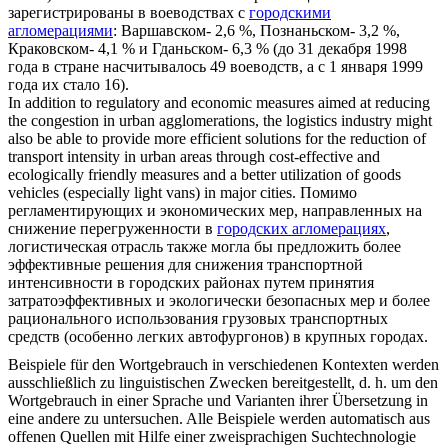
зарегистрированы в воеводствах с
городскими
агломерациями
: Варшавском- 2,6 %, Познаньском- 3,2 %,
Краковском- 4,1 % и Гданьском- 6,3 % (до 31 декабря 1998
года в стране насчитывалось 49 воеводств, а с 1 января 1999
года их стало 16).
In addition to regulatory and economic measures aimed at reducing
the congestion in
urban agglomerations
, the logistics industry might
also be able to provide more efficient solutions for the reduction of
transport intensity in urban areas through cost-effective and
ecologically friendly measures and a better utilization of goods
vehicles (especially light vans) in major cities.
Помимо
регламентирующих и экономических мер, направленных на
снижение перегруженности в
городских агломерациях
,
логистическая отрасль также могла бы предложить более
эффективные решения для снижения транспортной
интенсивности в городских районах путем принятия
затратоэффективных и экологически безопасных мер и более
рационального использования грузовых транспортных
средств (особенно легких автофургонов) в крупных городах.
Beispiele für den Wortgebrauch in verschiedenen Kontexten werden
ausschließlich zu linguistischen Zwecken bereitgestellt, d. h. um den
Wortgebrauch in einer Sprache und Varianten ihrer Übersetzung in
eine andere zu untersuchen. Alle Beispiele werden automatisch aus
offenen Quellen mit Hilfe einer zweisprachigen Suchtechnologie