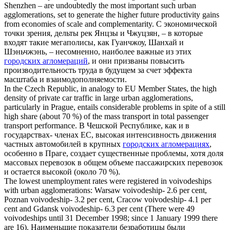
Shenzhen – are undoubtedly the most important such
urban
agglomerations
, set to generate the higher future productivity gains
from economies of scale and complementarity.
С экономической
точки зрения, дельты рек Янцзы и Чжуцзян, – в которые
входят такие мегаполисы, как Гуанчжоу, Шанхай и
Шэньчжэнь, – несомненно, наиболее важные из этих
городских агломераций
, и они призваны повысить
производительность труда в будущем за счет эффекта
масштаба и взаимодополняемости.
In the Czech Republic, in analogy to EU Member States, the high
density of private car traffic in large
urban agglomerations
,
particularly in Prague, entails considerable problems in spite of a still
high share (about 70 %) of the mass transport in total passenger
transport performance.
В Чешской Республике, как и в
государствах- членах ЕС, высокая интенсивность движения
частных автомобилей в крупных
городских агломерациях
,
особенно в Праге, создает существенные проблемы, хотя доля
массовых перевозок в общем объеме пассажирских перевозок
и остается высокой (около 70 %).
The lowest unemployment rates were registered in voivodeships
with
urban agglomerations
: Warsaw voivodeship- 2.6 per cent,
Poznan voivodeship- 3.2 per cent, Cracow voivodeship- 4.1 per
cent and Gdansk voivodeship- 6.3 per cent (There were 49
voivodeships until 31 December 1998; since 1 January 1999 there
are 16).
Наименьшие показатели безработицы были