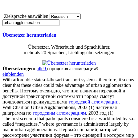
Zielsprache auswählen
Übersetzer herunterladen
Übersetzer, Wörterbuch und Sprachführer,
mehr als 20 Sprachen, Lieblingsübersetzungen
Übersetzungen:
alle
9
городская агломерация
9
einblenden
With affordable state-of-the-art transport systems, therefore, it seems
clear that these cities could take advantage of
urban agglomeration
benefits.
Поэтому очевидно, что при наличии передовой и
доступной транспортной системы эти города смогут
пользоваться преимуществами
городской агломерации
.
Wall Chart on
Urban Agglomerations
, 2003 (1)
настенная
диаграмма по
городским агломерациям
, 2003 год (1)
The first scenario that participants considered is a world ruled by so-
called “megacities,” where governance is administered largely by
major
urban agglomerations
.
Первый сценарий, который
рассмотрели участники форума – это сценарий в котором мир