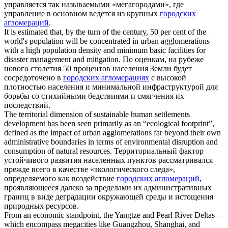
управляется так называемыми «мегагородами», где
управление в основном ведется из крупных
городских
агломераций
.
It is estimated that, by the turn of the century, 50 per cent of the
world's population will be concentrated in
urban agglomerations
with a high population density and minimum basic facilities for
disaster management and mitigation.
По оценкам, на рубеже
нового столетия 50 процентов населения Земли будет
сосредоточено в
городских агломерациях
с высокой
плотностью населения и минимальной инфраструктурой для
борьбы со стихийными бедствиями и смягчения их
последствий.
The territorial dimension of sustainable human settlements
development has been seen primarily as an “ecological footprint”,
defined as the impact of
urban agglomerations
far beyond their own
administrative boundaries in terms of environmental disruption and
consumption of natural resources.
Территориальный фактор
устойчивого развития населенных пунктов рассматривался
прежде всего в качестве «экологического следа»,
определяемого как воздействие
городских агломераций
,
проявляющееся далеко за пределами их административных
границ в виде деградации окружающей среды и истощения
природных ресурсов.
From an economic standpoint, the Yangtze and Pearl River Deltas –
which encompass megacities like Guangzhou, Shanghai, and