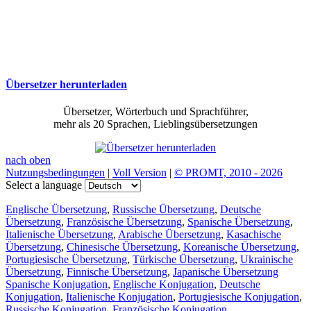
Übersetzer herunterladen
Übersetzer, Wörterbuch und Sprachführer,
mehr als 20 Sprachen, Lieblingsübersetzungen
nach oben
Nutzungsbedingungen
|
Voll Version
|
© PROMT, 2010 - 2026
Select a language
Englische Übersetzung
,
Russische Übersetzung
,
Deutsche
Übersetzung
,
Französische Übersetzung
,
Spanische Übersetzung
,
Italienische Übersetzung
,
Arabische Übersetzung
,
Kasachische
Übersetzung
,
Chinesische Übersetzung
,
Koreanische Übersetzung
,
Portugiesische Übersetzung
,
Türkische Übersetzung
,
Ukrainische
Übersetzung
,
Finnische Übersetzung
,
Japanische Übersetzung
Spanische Konjugation
,
Englische Konjugation
,
Deutsche
Konjugation
,
Italienische Konjugation
,
Portugiesische Konjugation
,
Russische Konjugation
,
Französische Konjugation
.