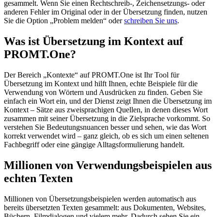
gesammelt. Wenn Sie einen Rechtschreib-, Zeichensetzungs- oder
anderen Fehler im Original oder in der Übersetzung finden, nutzen
Sie die Option „Problem melden“ oder
schreiben Sie uns
.
Was ist Übersetzung im Kontext auf
PROMT.One?
Der Bereich „Kontexte“ auf PROMT.One ist Ihr Tool für
Übersetzung im Kontext und hilft Ihnen, echte Beispiele für die
Verwendung von Wörtern und Ausdrücken zu finden. Geben Sie
einfach ein Wort ein, und der Dienst zeigt Ihnen die Übersetzung im
Kontext – Sätze aus zweisprachigen Quellen, in denen dieses Wort
zusammen mit seiner Übersetzung in die Zielsprache vorkommt. So
verstehen Sie Bedeutungsnuancen besser und sehen, wie das Wort
korrekt verwendet wird – ganz gleich, ob es sich um einen seltenen
Fachbegriff oder eine gängige Alltagsformulierung handelt.
Millionen von Verwendungsbeispielen aus
echten Texten
Millionen von Übersetzungsbeispielen werden automatisch aus
bereits übersetzten Texten gesammelt: aus Dokumenten, Websites,
Büchern, Filmdialogen und vielem mehr. Dadurch sehen Sie ein