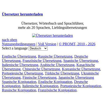
Übersetzer herunterladen
Übersetzer, Wörterbuch und Sprachführer,
mehr als 20 Sprachen, Lieblingsübersetzungen
nach oben
Nutzungsbedingungen
|
Voll Version
|
© PROMT, 2010 - 2026
Select a language
Englische Übersetzung
,
Russische Übersetzung
,
Deutsche
Übersetzung
,
Französische Übersetzung
,
Spanische Übersetzung
,
Italienische Übersetzung
,
Arabische Übersetzung
,
Kasachische
Übersetzung
,
Chinesische Übersetzung
,
Koreanische Übersetzung
,
Portugiesische Übersetzung
,
Türkische Übersetzung
,
Ukrainische
Übersetzung
,
Finnische Übersetzung
,
Japanische Übersetzung
Spanische Konjugation
,
Englische Konjugation
,
Deutsche
Konjugation
,
Italienische Konjugation
,
Portugiesische Konjugation
,
Russische Konjugation
,
Französische Konjugation
.
Funktionen