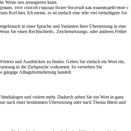
che Weise neu arrangieren kann.
и думаю, этот способ гораздо более богатый как взаимодействие с
en Kerl hier, Ich meine, es ist einfach eine sehr viel vielseitigere Art
rtgebrauch in einer Sprache und Varianten ihrer Übersetzung in eine
Wenn Sie einen Rechtschreib-, Zeichensetzungs- oder anderen Fehler
Wörtern und Ausdrücken zu finden. Geben Sie einfach ein Wort ein,
rsetzung in die Zielsprache vorkommt. So verstehen Sie
e gängige Alltagsformulierung handelt.
Filmdialogen und vielem mehr. Dadurch sehen Sie ein Wort in ganz
isse nach einer bestimmten Übersetzung oder nach Thema filtern und