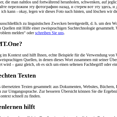
hier, die man nahtlos und fortwährend heranholen, schwenken, auf jegli
авайте переложим эту фотографию назад, и стерем вот эту здесь, 
 ich kann - okay, legen wir dieses Foto nach hinten, und löschen wir dies
schließlich zu linguistischen Zwecken bereitgestellt, d. h. um den Wo
en Quellen mit Hilfe einer zweisprachigen Suchtechnologie gesammelt. 
„Problem melden“ oder
schreiben Sie uns
.
OMT.One?
im Kontext und hilft Ihnen, echte Beispiele für die Verwendung von 
zweisprachigen Quellen, in denen dieses Wort zusammen mit seiner Übe
wird – ganz gleich, ob es sich um einen seltenen Fachbegriff oder ein
echten Texten
s übersetzten Texten gesammelt: aus Dokumenten, Websites, Büchern, 
 hin zur Umgangssprache. Zur besseren Übersicht können Sie die Ergebn
ontext schnell zu finden.
nlernen hilft