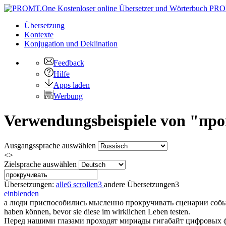
PRO
Übersetzung
Kontexte
Konjugation
und Deklination
Feedback
Hilfe
Apps laden
Werbung
Verwendungsbeispiele von "про
Ausgangssprache auswählen
<>
Zielsprache auswählen
Übersetzungen:
alle
6
scrollen
3
andere Übersetzungen
3
einblenden
а люди приспособились мысленно
прокручивать
сценарии событ
haben können, bevor sie diese im wirklichen Leben testen.
Перед нашими глазами проходят мириады гигабайт цифровых ф