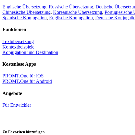
Englische Übersetzung
,
Russische Übersetzung
,
Deutsche Übersetzu
Chinesische Übersetzung
,
Koreanische Übersetzung
,
Portugiesische 
Spanische Konjugation
,
Englische Konjugation
,
Deutsche Konjugati
Funktionen
Textübersetzung
Kontextbeispiele
Konjugation und Deklination
Kostenlose Apps
PROMT.One für iOS
PROMT.One für Android
Angebote
Für Entwickler
Zu Favoriten hinzufügen