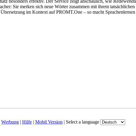
hatz besonders effektiv. Der Service zeigt anschaulich, wie Redewen
her: Sie merken sich neue Wörter zusammen mit ihrem tatsächlichen G
der Übersetzung im Kontext auf PROMT.One – so macht Sprachenlernen
|
Werbung
|
Hilfe
|
Mobil Version
|
Select a language