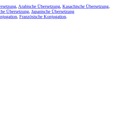
ersetzung
,
Arabische Übersetzung
,
Kasachische Übersetzung
,
che Übersetzung
,
Japanische Übersetzung
njugation
,
Französische Konjugation
.