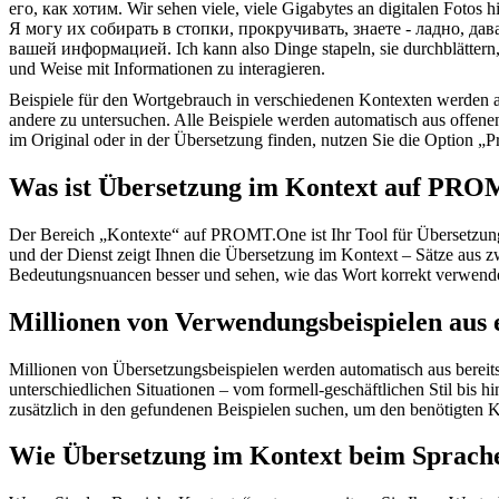
его, как хотим.
Wir sehen viele, viele Gigabytes an digitalen Fotos 
Я могу их собирать в стопки,
прокручивать
, знаете - ладно, д
вашей информацией.
Ich kann also Dinge stapeln, sie durchblättern,
und Weise mit Informationen zu interagieren.
Beispiele für den Wortgebrauch in verschiedenen Kontexten werden aus
andere zu untersuchen. Alle Beispiele werden automatisch aus offen
im Original oder in der Übersetzung finden, nutzen Sie die Option 
Was ist Übersetzung im Kontext auf PR
Der Bereich „Kontexte“ auf PROMT.One ist Ihr Tool für Übersetzung 
und der Dienst zeigt Ihnen die Übersetzung im Kontext – Sätze aus 
Bedeutungsnuancen besser und sehen, wie das Wort korrekt verwendet 
Millionen von Verwendungsbeispielen aus 
Millionen von Übersetzungsbeispielen werden automatisch aus bereit
unterschiedlichen Situationen – vom formell-geschäftlichen Stil bis
zusätzlich in den gefundenen Beispielen suchen, um den benötigten K
Wie Übersetzung im Kontext beim Sprache