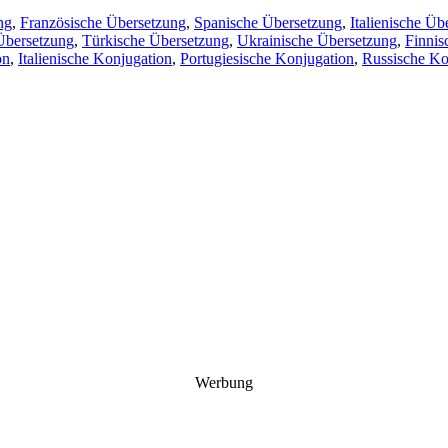
ng
,
Französische Übersetzung
,
Spanische Übersetzung
,
Italienische Üb
Übersetzung
,
Türkische Übersetzung
,
Ukrainische Übersetzung
,
Finnis
on
,
Italienische Konjugation
,
Portugiesische Konjugation
,
Russische Ko
Werbung