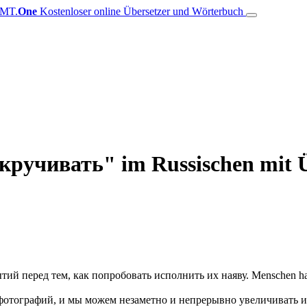
MT.
One
Kostenloser online Übersetzer und Wörterbuch
кручивать" im Russischen mit Ü
ий перед тем, как попробовать исполнить их наяву.
Menschen hab
отографий, и мы можем незаметно и непрерывно увеличивать и