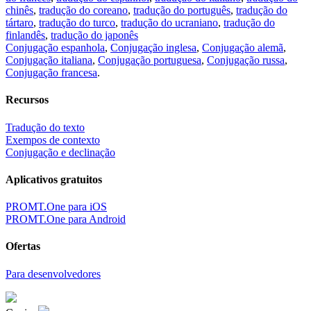
chinês
,
tradução do coreano
,
tradução do português
,
tradução do
tártaro
,
tradução do turco
,
tradução do ucraniano
,
tradução do
finlandês
,
tradução do japonês
Conjugação espanhola
,
Conjugação inglesa
,
Conjugação alemã
,
Conjugação italiana
,
Conjugação portuguesa
,
Conjugação russa
,
Conjugação francesa
.
Recursos
Tradução do texto
Exempos de contexto
Conjugação e declinação
Aplicativos gratuitos
PROMT.One para iOS
PROMT.One para Android
Ofertas
Para desenvolvedores