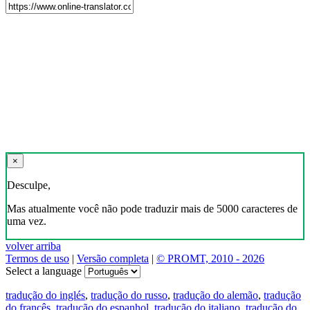
×
Desculpe,
Mas atualmente você não pode traduzir mais de 5000 caracteres de
uma vez.
volver arriba
Termos de uso
|
Versão completa
|
© PROMT, 2010 - 2026
Select a language
tradução do inglés
,
tradução do russo
,
tradução do alemão
,
tradução
do francês
,
tradução do espanhol
,
tradução do italiano
,
tradução do