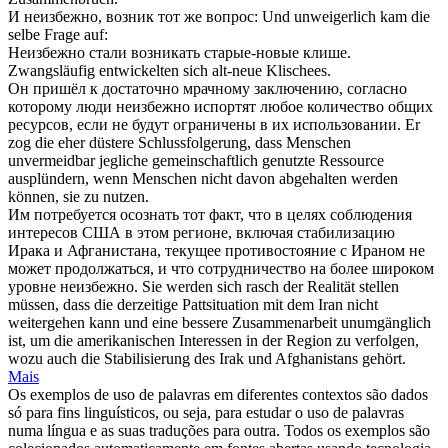
И
неизбежно
, возник тот же вопрос:
Und
unweigerlich
kam die
selbe Frage auf:
Неизбежно
стали возникать старые-новые клише.
Zwangsläufig
entwickelten sich alt-neue Klischees.
Он пришёл к достаточно мрачному заключению, согласно
которому люди
неизбежно
испортят любое количество общих
ресурсов, если не будут ограничены в их использовании.
Er
zog die eher düstere Schlussfolgerung, dass Menschen
unvermeidbar
jegliche gemeinschaftlich genutzte Ressource
ausplündern, wenn Menschen nicht davon abgehalten werden
können, sie zu nutzen.
Им потребуется осознать тот факт, что в целях соблюдения
интересов США в этом регионе, включая стабилизацию
Ирака и Афганистана, текущее противостояние с Ираном не
может продолжаться, и что сотрудничество на более широком
уровне
неизбежно
.
Sie werden sich rasch der Realität stellen
müssen, dass die derzeitige Pattsituation mit dem Iran nicht
weitergehen kann und eine bessere Zusammenarbeit
unumgänglich
ist, um die amerikanischen Interessen in der Region zu verfolgen,
wozu auch die Stabilisierung des Irak und Afghanistans gehört.
Mais
Os exemplos de uso de palavras em diferentes contextos são dados
só para fins linguísticos, ou seja, para estudar o uso de palavras
numa língua e as suas traduções para outra. Todos os exemplos são