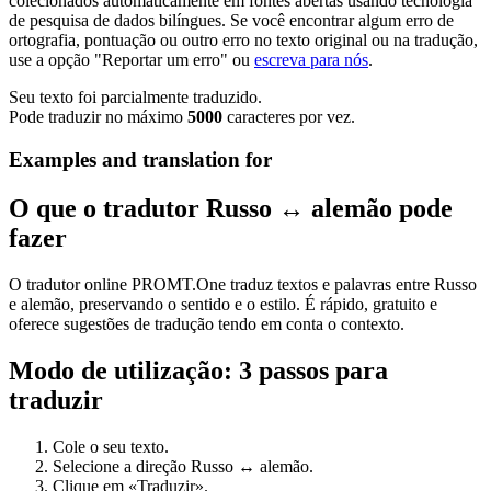
colecionados automaticamente em fontes abertas usando tecnologia
de pesquisa de dados bilíngues. Se você encontrar algum erro de
ortografia, pontuação ou outro erro no texto original ou na tradução,
use a opção "Reportar um erro" ou
escreva para nós
.
Seu texto foi parcialmente traduzido.
Pode traduzir no máximo
5000
caracteres por vez.
Examples and translation for
O que o tradutor Russo ↔ alemão pode
fazer
O tradutor online PROMT.One traduz textos e palavras entre Russo
e alemão, preservando o sentido e o estilo. É rápido, gratuito e
oferece sugestões de tradução tendo em conta o contexto.
Modo de utilização: 3 passos para
traduzir
Cole o seu texto.
Selecione a direção Russo ↔ alemão.
Clique em «Traduzir».