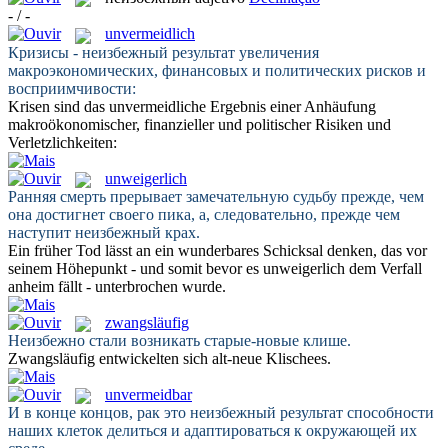
- / -
unvermeidlich
Кризисы -
неизбежный
результат увеличения
макроэкономических, финансовых и политических рисков и
восприимчивости:
Krisen sind das
unvermeidliche
Ergebnis einer Anhäufung
makroökonomischer, finanzieller und politischer Risiken und
Verletzlichkeiten:
unweigerlich
Ранняя смерть прерывает замечательную судьбу прежде, чем
она достигнет своего пика, а, следовательно, прежде чем
наступит
неизбежный
крах.
Ein früher Tod lässt an ein wunderbares Schicksal denken, das vor
seinem Höhepunkt - und somit bevor es
unweigerlich
dem Verfall
anheim fällt - unterbrochen wurde.
zwangsläufig
Неизбежно
стали возникать старые-новые клише.
Zwangsläufig
entwickelten sich alt-neue Klischees.
unvermeidbar
И в конце концов, рак это
неизбежный
результат способности
наших клеток делиться и адаптироваться к окружающей их