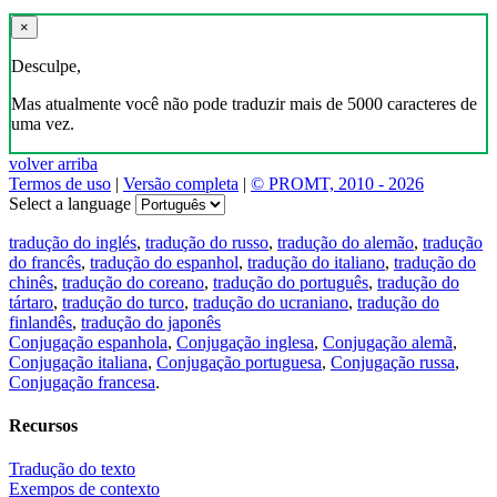
×
Desculpe,
Mas atualmente você não pode traduzir mais de 5000 caracteres de
uma vez.
volver arriba
Termos de uso
|
Versão completa
|
© PROMT, 2010 - 2026
Select a language
tradução do inglés
,
tradução do russo
,
tradução do alemão
,
tradução
do francês
,
tradução do espanhol
,
tradução do italiano
,
tradução do
chinês
,
tradução do coreano
,
tradução do português
,
tradução do
tártaro
,
tradução do turco
,
tradução do ucraniano
,
tradução do
finlandês
,
tradução do japonês
Conjugação espanhola
,
Conjugação inglesa
,
Conjugação alemã
,
Conjugação italiana
,
Conjugação portuguesa
,
Conjugação russa
,
Conjugação francesa
.
Recursos
Tradução do texto
Exempos de contexto