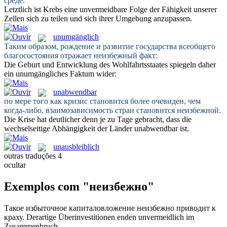
среде.
Letztlich ist Krebs eine
unvermeidbare
Folge der Fähigkeit unserer
Zellen sich zu teilen und sich ihrer Umgebung anzupassen.
unumgänglich
Таким образом, рождение и развитие государства всеобщего
благосостояния отражает
неизбежный
факт:
Die Geburt und Entwicklung des Wohlfahrtsstaates spiegeln daher
ein
unumgängliches
Faktum wider:
unabwendbar
по мере того как кризис становится более очевиден, чем
когда-либо, взаимозависимость стран становится
неизбежной
.
Die Krise hat deutlicher denn je zu Tage gebracht, dass die
wechselseitige Abhängigkeit der Länder
unabwendbar
ist.
unausbleiblich
outras traduções
4
ocultar
Exemplos com "неизбежно"
Такое избыточное капиталовложение
неизбежно
приводит к
краху.
Derartige Überinvestitionen enden
unvermeidlich
im
Zusammenbruch.