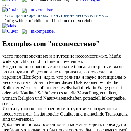
- / -
unvereinbar
часто противоречивых и внутренне
несовместимых
.
häufig widersprüchlich und im Innern
unvereinbar
.
inkompatibel
Exemplos com "несовместимо"
часто противоречивых и внутренне
несовместимых
.
häufig
widersprüchlich und im Innern
unvereinbar
.
Но до сих пор подобные дебаты не бросали открытый вызов
роли науки в обществе и не выдвигали, как это сделал
кардинал Шенборн, идею, что религия и наука потенциально
несовместимы
.
Aber in keiner dieser Diskussionen wurde die
Rolle der Wissenschaft in der Gesellschaft direkt in Frage gestellt
oder, wie Kardinal Schönborn es tat, die Vorstellung ventiliert,
wonach Religion und Naturwissenschaften potenziell
inkompatibel
seien.
Институциональное качество и отсутствие прозрачности
несовместимы
.
Institutionelle Qualität und mangelnde Transparenz
sind
unvereinbar
.
Добавление новых особенностей может ускорить переход, но
необходимо только, чтобы новая система была
несовместимой