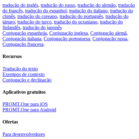
tradução do inglés
,
tradução do russo
,
tradução do alemão
,
tradução
do francês
,
tradução do espanhol
,
tradução do italiano
,
tradução do
chinês
,
tradução do coreano
,
tradução do português
,
tradução do
tártaro
,
tradução do turco
,
tradução do ucraniano
,
tradução do
finlandês
,
tradução do japonês
Conjugação espanhola
,
Conjugação inglesa
,
Conjugação alemã
,
Conjugação italiana
,
Conjugação portuguesa
,
Conjugação russa
,
Conjugação francesa
.
Recursos
Tradução do texto
Exempos de contexto
Conjugação e declinação
Aplicativos gratuitos
PROMT.One para iOS
PROMT.One para Android
Ofertas
Para desenvolvedores