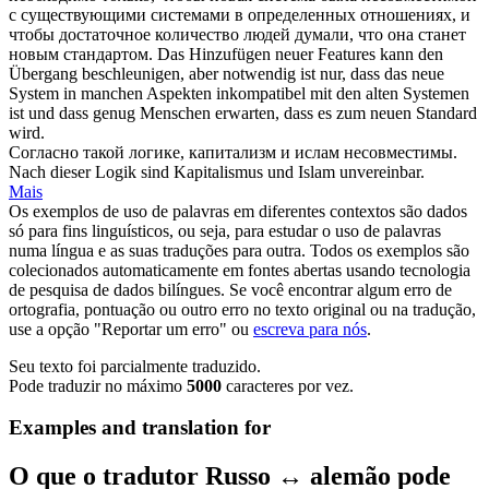
с существующими системами в определенных отношениях, и
чтобы достаточное количество людей думали, что она станет
новым стандартом.
Das Hinzufügen neuer Features kann den
Übergang beschleunigen, aber notwendig ist nur, dass das neue
System in manchen Aspekten
inkompatibel
mit den alten Systemen
ist und dass genug Menschen erwarten, dass es zum neuen Standard
wird.
Согласно такой логике, капитализм и ислам
несовместимы
.
Nach dieser Logik sind Kapitalismus und Islam
unvereinbar
.
Mais
Os exemplos de uso de palavras em diferentes contextos são dados
só para fins linguísticos, ou seja, para estudar o uso de palavras
numa língua e as suas traduções para outra. Todos os exemplos são
colecionados automaticamente em fontes abertas usando tecnologia
de pesquisa de dados bilíngues. Se você encontrar algum erro de
ortografia, pontuação ou outro erro no texto original ou na tradução,
use a opção "Reportar um erro" ou
escreva para nós
.
Seu texto foi parcialmente traduzido.
Pode traduzir no máximo
5000
caracteres por vez.
Examples and translation for
O que o tradutor Russo ↔ alemão pode