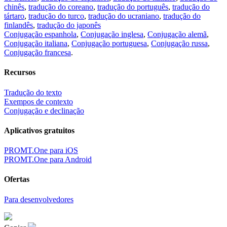
chinês
,
tradução do coreano
,
tradução do português
,
tradução do
tártaro
,
tradução do turco
,
tradução do ucraniano
,
tradução do
finlandês
,
tradução do japonês
Conjugação espanhola
,
Conjugação inglesa
,
Conjugação alemã
,
Conjugação italiana
,
Conjugação portuguesa
,
Conjugação russa
,
Conjugação francesa
.
Recursos
Tradução do texto
Exempos de contexto
Conjugação e declinação
Aplicativos gratuitos
PROMT.One para iOS
PROMT.One para Android
Ofertas
Para desenvolvedores