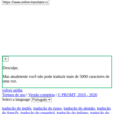
×
Desculpe,
Mas atualmente você não pode traduzir mais de 5000 caracteres de
uma vez.
volver arriba
Termos de uso
|
Versão completa
|
© PROMT, 2010 - 2026
Select a language
tradução do inglés
,
tradução do russo
,
tradução do alemão
,
tradução
do francês
,
tradução do espanhol
,
tradução do italiano
,
tradução do