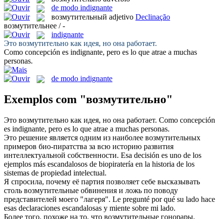
de modo indignante
возмутительный
adjetivo
Declinação
возмутительнее / -
indignante
Это
возмутительно
как идея, но она работает.
Como concepción es
indignante
, pero es lo que atrae a muchas
personas.
de modo indignante
Exemplos com "возмутительно"
Это
возмутительно
как идея, но она работает.
Como concepción
es
indignante
, pero es lo que atrae a muchas personas.
Это решение является одним из наиболее
возмутительных
примеров био-пиратства за всю историю развития
интеллектуальной собственности.
Esa decisión es uno de los
ejemplos más
escandalosos
de biopiratería en la historia de los
sistemas de propiedad intelectual.
Я спросила, почему её партия позволяет себе высказывать
столь
возмутительные
обвинения и ложь по поводу
представителей моего "лагеря".
Le pregunté por qué su lado hace
esas declaraciones
escandalosas
y miente sobre mi lado.
Более того, похоже на то, что
возмутительные
гонорары,