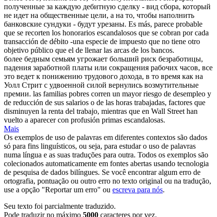
полученные за каждую дебитную сделку - вид сбора, который
не идет на общественные цели, а на то, чтобы наполнить
банковские сундуки - будут урезаны.
Es más, parece probable
que se recorten los honorarios
escandalosos
que se cobran por cada
transacción de débito -una especie de impuesto que no tiene otro
objetivo público que el de llenar las arcas de los bancos.
более бедным семьям угрожает больший риск безработицы,
падения заработной платы или сокращения рабочих часов, все
это ведет к понижению трудового дохода, в то время как на
Уолл Стрит с удвоенной силой вернулись
возмутительные
премии.
las familias pobres corren un mayor riesgo de desempleo y
de reducción de sus salarios o de las horas trabajadas, factores que
disminuyen la renta del trabajo, mientras que en Wall Street han
vuelto a aparecer con profusión primas
escandalosas
.
Mais
Os exemplos de uso de palavras em diferentes contextos são dados
só para fins linguísticos, ou seja, para estudar o uso de palavras
numa língua e as suas traduções para outra. Todos os exemplos são
colecionados automaticamente em fontes abertas usando tecnologia
de pesquisa de dados bilíngues. Se você encontrar algum erro de
ortografia, pontuação ou outro erro no texto original ou na tradução,
use a opção "Reportar um erro" ou
escreva para nós
.
Seu texto foi parcialmente traduzido.
Pode traduzir no máximo
5000
caracteres por vez.