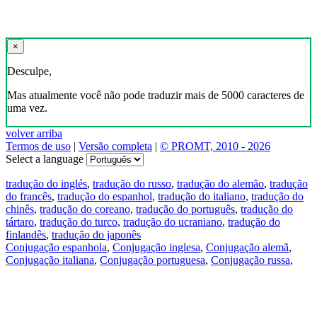
×
Desculpe,
Mas atualmente você não pode traduzir mais de 5000 caracteres de
uma vez.
volver arriba
Termos de uso
|
Versão completa
|
© PROMT, 2010 - 2026
Select a language
tradução do inglés
,
tradução do russo
,
tradução do alemão
,
tradução
do francês
,
tradução do espanhol
,
tradução do italiano
,
tradução do
chinês
,
tradução do coreano
,
tradução do português
,
tradução do
tártaro
,
tradução do turco
,
tradução do ucraniano
,
tradução do
finlandês
,
tradução do japonês
Conjugação espanhola
,
Conjugação inglesa
,
Conjugação alemã
,
Conjugação italiana
,
Conjugação portuguesa
,
Conjugação russa
,
Conjugação francesa
.
Recursos