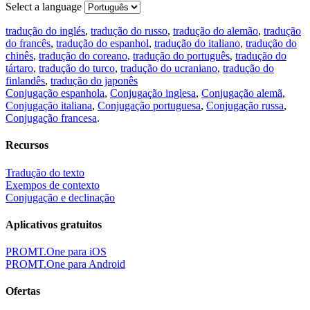
Select a language
tradução do inglés
,
tradução do russo
,
tradução do alemão
,
tradução
do francês
,
tradução do espanhol
,
tradução do italiano
,
tradução do
chinês
,
tradução do coreano
,
tradução do português
,
tradução do
tártaro
,
tradução do turco
,
tradução do ucraniano
,
tradução do
finlandês
,
tradução do japonês
Conjugação espanhola
,
Conjugação inglesa
,
Conjugação alemã
,
Conjugação italiana
,
Conjugação portuguesa
,
Conjugação russa
,
Conjugação francesa
.
Recursos
Tradução do texto
Exempos de contexto
Conjugação e declinação
Aplicativos gratuitos
PROMT.One para iOS
PROMT.One para Android
Ofertas