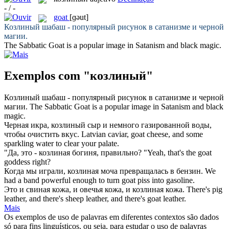
- / -
goat
[ɡəut]
Козлиный
шабаш - популярный рисунок в сатанизме и черной
магии.
The Sabbatic
Goat
is a popular image in Satanism and black magic.
Exemplos com "козлиный"
Козлиный
шабаш - популярный рисунок в сатанизме и черной
магии.
The Sabbatic
Goat
is a popular image in Satanism and black
magic.
Черная икра,
козлиный
сыр и немного газированной воды,
чтобы очистить вкус.
Latvian caviar,
goat
cheese, and some
sparkling water to clear your palate.
"Да, это -
козлиная
богиня, правильно?
"Yeah, that's the
goat
goddess right?
Когда мы играли,
козлиная
моча превращалась в бензин.
We
had a band powerful enough to turn
goat
piss into gasoline.
Это и свиная кожа, и овечья кожа, и
козлиная
кожа.
There's pig
leather, and there's sheep leather, and there's
goat
leather.
Mais
Os exemplos de uso de palavras em diferentes contextos são dados
só para fins linguísticos, ou seja, para estudar o uso de palavras